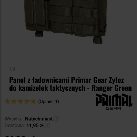
1/4
Panel z ładownicami Primar Gear Zyloz
do kamizelek taktycznych - Ranger Green
Ocena:
(Opinie: 1)
100
100
% of
Wysyłka:
Natychmiast
Dostawa:
11,95 zł