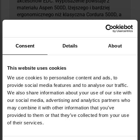
akcesoriów EDC. Wyposażenie powstaje z
materiału Aspen 500D, lżejszego i bardziej
ergonomicznego niż klasyczna Cordura 500D, a
przy tym odpornego na przetarcia i trudne
warunki użytkowania. W ofercie znajdują się
m.in. kamizelki w systemie MOLLE, plecaki,
pasy taktyczne, ładownice, kabury oraz odzież
Consent
Details
About
polowa i treningowa. Produkty Primal Gear
wyróżniają się zastosowaniem technologii
laser-cut, wzmocnionych szwów oraz
This website uses cookies
sprawdzonych komponentów, takich jak klamry
UTX i elementy Velcro. Marka stale rozwija
We use cookies to personalise content and ads, to
swoją ofertę, wprowadzając nowe wersje
provide social media features and to analyse our traffic.
kolorystyczne i popularne kamuflaże, w tym
We also share information about your use of our site with
MultiCam.
our social media, advertising and analytics partners who
may combine it with other information that you’ve
DANE TECHNICZNE
provided to them or that they’ve collected from your use
of their services.