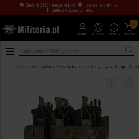
Zamów do 23:00 - dostawa już jutro!
08
g
49
m
11
s
LETNIA WYPRZEDAŻ DO -50%
0
KONTO
SCHOWEK
HISTORIA
KOSZYK
anel z ładownicami Primar Gear Zyloz do kamizelek taktycznych - Ranger Green