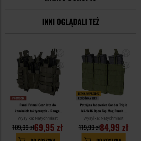
INNI OGLĄDALI TEŻ
LETNIA WYPRZEDAŻ
PROMOCJA
KOŃCÓWKA SERII
Panel Primal Gear Inta do
Potrójna ładownica Condor Triple
kamizelek taktycznych - Ranger
M4/M16 Open Top Mag Pouch -
Green
Olive Drab
Wysyłka: Natychmiast
Wysyłka: Natychmiast
69,95 zł
84,99 zł
109,99 zł
119,99 zł
DO KOSZYKA
DO KOSZYKA