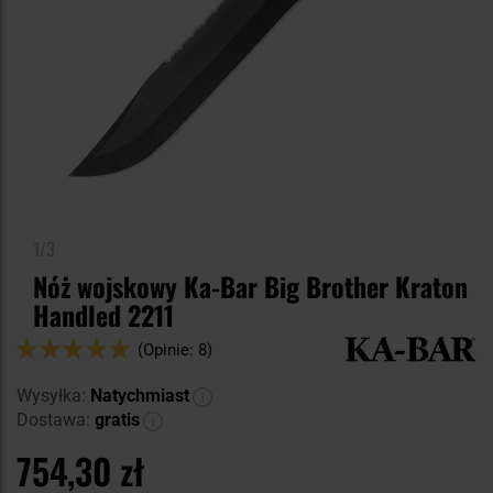
1/3
Nóż wojskowy Ka-Bar Big Brother Kraton
Handled 2211
Ocena:
(Opinie: 8)
100
100
% of
Wysyłka:
Natychmiast
Dostawa:
gratis
754,30 zł