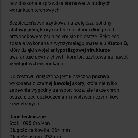
nóż doskonale sprawdza się nawet w trudnych
warunkach terenowych.
Bezpieczeństwo użytkowania zwiększa solidny,
stalowy jelec
, który skutecznie chroni dłoń przed
przypadkowym zsunięciem się na ostrze. Rękojeść
została wykonana z wytrzymałego materiału
Kraton G
,
który dzięki swojej
antypoślizgowej
strukturze
gwarantuje pewny chwyt i komfort użytkowania nawet
w wilgotnych warunkach.
Do zestawu dołączona jest klasyczna
pochwa
wykonana z czarnej
bawolej skóry
, która nie tylko
zapewnia wygodny transport noża, ale także chroni
ostrze przed uszkodzeniami i wpływem czynników
zewnętrznych.
Dane techniczne
Stal: 1095 Cro-Van
Długość całkowita: 364 mm
Długość ostrza: 238 mm