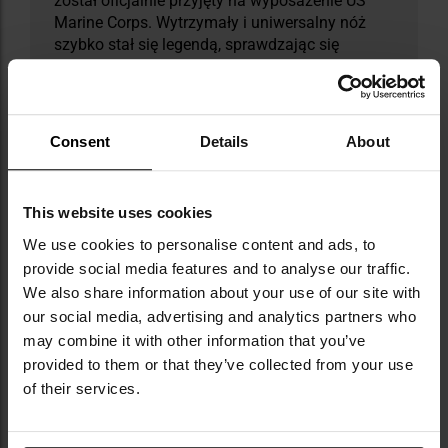
został oficjalnie przyjęty na wyposażenie US
Marine Corps. Wytrzymały i uniwersalny nóż
szybko stał się legendą, sprawdzając się
zarówno w walce, jak i w codziennych
zadaniach żołnierzy. Sama nazwa Ka-Bar
pochodzi z lat 20. XX wieku, kiedy traper w liście
opisał, jak nożem Union Cutlery udało mu się
Consent
Details
About
„kill a bear”. W 1952 roku, chcąc podkreślić siłę
tego symbolu, firma oficjalnie zmieniła nazwę
na Ka-Bar Knives Inc., a jej produkty do dziś
This website uses cookies
uchodzą za wzór niezawodności. Ważnym
rozdziałem w historii marki jest także
We use cookies to personalise content and ads, to
współpraca z Ethanem Beckerem, której
provide social media features and to analyse our traffic.
owocem stała się ceniona przez użytkowników
We also share information about your use of our site with
seria Becker, łącząca praktyczne rozwiązania z
our social media, advertising and analytics partners who
nowoczesnym podejściem do projektowania
may combine it with other information that you’ve
noży.
provided to them or that they’ve collected from your use
of their services.
DANE TECHNICZNE