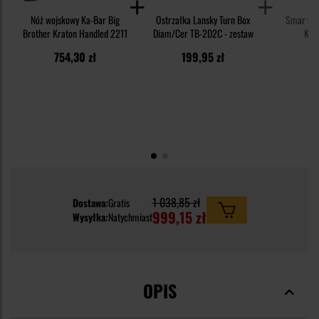
Nóż wojskowy Ka-Bar Big
Ostrzałka Lansky Turn Box
Smar syn
Brother Kraton Handled 2211
Diam/Cer TB-2D2C - zestaw
Knif
754,30 zł
199,95 zł
1
1 038,85 zł
Dostawa:
Gratis
999,15 zł
Wysyłka:
Natychmiast
OPIS