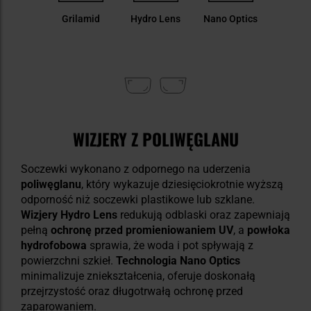
Grilamid
Hydro Lens
Nano Optics
WIZJERY Z POLIWĘGLANU
Soczewki wykonano z odpornego na uderzenia
poliwęglanu
, który wykazuje dziesięciokrotnie wyższą
odporność niż soczewki plastikowe lub szklane.
Wizjery Hydro Lens
redukują odblaski oraz zapewniają
pełną
ochronę przed promieniowaniem UV
, a
powłoka
hydrofobowa
sprawia, że woda i pot spływają z
powierzchni szkieł.
Technologia Nano Optics
minimalizuje zniekształcenia, oferuje doskonałą
przejrzystość oraz długotrwałą ochronę przed
zaparowaniem.