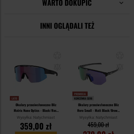
WARTO DOKUPIĆ
INNI OGLĄDALI TEŻ
PROMOCJA
LATO
KOŃCÓWKA SERII
Okulary przeciwsłoneczne Bliz
Okulary przeciwsłoneczne Bliz
Matrix Nano Optics - Black/Rose
Hero Small - Matt Black/Brown
Violet Blue
Purple
Wysyłka: Natychmiast
Wysyłka: Natychmiast
359,00 zł
459,00 zł