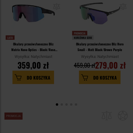
PROMOCJA
LATO
KOŃCÓWKA SERII
Okulary przeciwsłoneczne Bliz
Okulary przeciwsłoneczne Bliz Hero
Matrix Nano Optics - Black/Rose
Small - Matt Black/Brown Purple
Violet Blue
Wysyłka: Natychmiast
Wysyłka: Natychmiast
359,00 zł
279,00 zł
459,00 zł
DO KOSZYKA
DO KOSZYKA
PROMOCJA