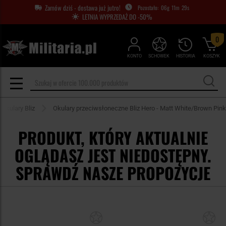
Zamów dziś - dostawa już jutro!
06
g
11
m
29
s
LETNIA WYPRZEDAŻ DO -50%
0
KONTO
SCHOWEK
HISTORIA
KOSZYK
Okulary Bliz
Okulary przeciwsłoneczne Bliz Hero - Matt White/Brown Pink
PRODUKT, KTÓRY AKTUALNIE
OGLĄDASZ JEST NIEDOSTĘPNY.
SPRAWDŹ NASZE PROPOZYCJE