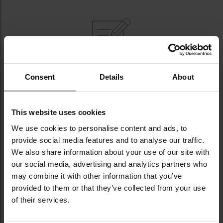
NAJWAŻNIEJSZE CECHY
Consent
Details
About
odporne na uderzenia soczewki poliwęglanowe
lekkie oprawki z materiału Grilamid TR90
This website uses cookies
zaawansowana powłoka hydrofobowa soczewek
We use cookies to personalise content and ads, to
technologia Nano Optics minimalizująca
provide social media features and to analyse our traffic.
zniekształcenia
We also share information about your use of our site with
pełna ochrona przed promieniowaniem UV
our social media, advertising and analytics partners who
brak dolnej ramki zwiększający widoczność
may combine it with other information that you’ve
regulowany nosek oraz elastyczne zauszniki
kompatybilność z optycznym adapterem
provided to them or that they’ve collected from your use
korekcyjnym
of their services.