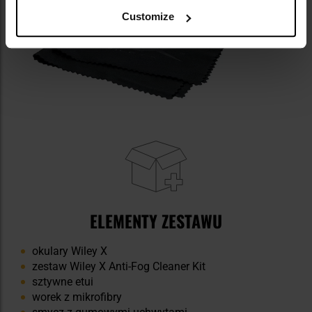
Customize
ELEMENTY ZESTAWU
okulary Wiley X
zestaw Wiley X Anti-Fog Cleaner Kit
sztywne etui
worek z mikrofibry