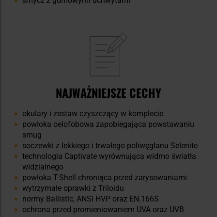
smycz z gumowymi uchwytami
NAJWAŻNIEJSZE CECHY
okulary i zestaw czyszczący w komplecie
powłoka oelofobowa zapobiegająca powstawaniu
smug
soczewki z lekkiego i trwałego poliwęglanu Selenite
technologia Captivate wyrównująca widmo światła
widzialnego
powłoka T-Shell chroniąca przed zarysowaniami
wytrzymałe oprawki z Triloidu
normy Ballistic, ANSI HVP oraz EN.166S
ochrona przed promieniowaniem UVA oraz UVB