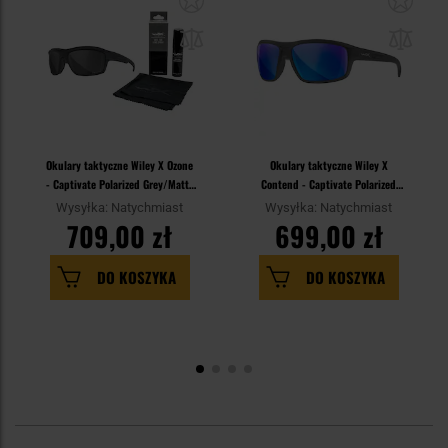
Okulary taktyczne Wiley X Ozone
Okulary taktyczne Wiley X
- Captivate Polarized Grey/Matte
Contend - Captivate Polarized
Black + Anti-Fog Cleaner Kit -
Blue Mirror/Matte Graphite
Wysyłka: Natychmiast
Wysyłka: Natychmiast
zestaw
709,00 zł
699,00 zł
DO KOSZYKA
DO KOSZYKA