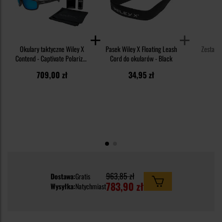
Okulary taktyczne Wiley X
Pasek Wiley X Floating Leash
Zestaw W
Contend - Captivate Polarized
Cord do okularów - Black
Cl
Blue Mirror/Matte Graphite +
709,00 zł
34,95 zł
3
Anti-Fog Cleaner Kit - zestaw
963,85 zł
Dostawa:
Gratis
783,90 zł
Wysyłka:
Natychmiast