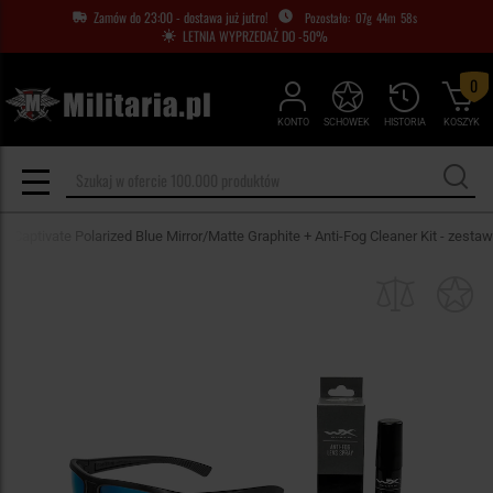
Zamów do 23:00 - dostawa już jutro!
07
g
44
m
57
s
LETNIA WYPRZEDAŻ DO -50%
0
KONTO
SCHOWEK
HISTORIA
KOSZYK
- Captivate Polarized Blue Mirror/Matte Graphite + Anti-Fog Cleaner Kit - zestaw