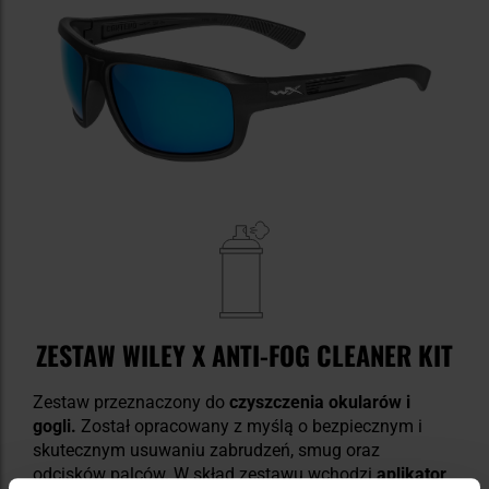
ZESTAW WILEY X ANTI-FOG CLEANER KIT
Zestaw przeznaczony do
czyszczenia okularów i
gogli.
Został opracowany z myślą o bezpiecznym i
skutecznym usuwaniu zabrudzeń, smug oraz
odcisków palców. W skład zestawu wchodzi
aplikator