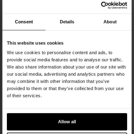
w formie poręcznego atomizera
umożliwiający
precyzyjne dozowanie środka czyszczącego oraz
miękki materiał z mikrofibry
, który jest bezpieczny dla
Consent
Details
About
delikatnych powierzchni.
Znajdujący się w komplecie preparat o pojemności
25
ml
nie tylko czyści, ale również tworzy wydajną
This website uses cookies
powłokę
Anti-Fog,
która skutecznie przeciwdziała
We use cookies to personalise content and ads, to
parowaniu szkieł.
provide social media features and to analyse our traffic.
We also share information about your use of our site with
our social media, advertising and analytics partners who
may combine it with other information that you’ve
provided to them or that they’ve collected from your use
of their services.
Allow all