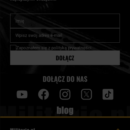
Imię
Subskrybuj
nasz
newsletter:
Zapoznałem się z
polityką prywatności
DOŁĄCZ
DOŁĄCZ DO NAS
y
f
i
t
tt
Blog