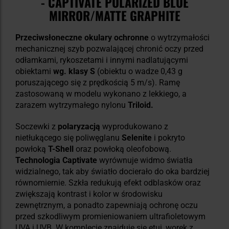
- CAPTIVATE POLARIZED BLUE
MIRROR/MATTE GRAPHITE
Przeciwsłoneczne okulary ochronne
o wytrzymałości
mechanicznej szyb pozwalającej chronić oczy przed
odłamkami, rykoszetami i innymi nadlatującymi
obiektami
wg. klasy S
(obiektu o wadze 0,43 g
poruszającego się z prędkością 5 m/s). Ramę
zastosowaną w modelu wykonano z lekkiego, a
zarazem wytrzymałego nylonu
Triloid.
Soczewki z
polaryzacją
wyprodukowano z
nietłukącego się poliwęglanu
Selenite
i pokryto
powłoką
T-Shell
oraz powłoką oleofobową.
Technologia Captivate
wyrównuje widmo światła
widzialnego, tak aby światło docierało do oka bardziej
równomiernie. Szkła redukują efekt odblasków oraz
zwiększają kontrast i kolor w środowisku
zewnętrznym, a ponadto zapewniają ochronę oczu
przed szkodliwym promieniowaniem ultrafioletowym
UVA i UVB. W komplecie znajduje się etui, worek z