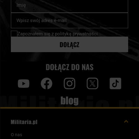
Imię
Subskrybuj
nasz
newsletter:
Zapoznałem się z
polityką prywatności
DOŁĄCZ
DOŁĄCZ DO NAS
y
f
i
t
tt
Blog
O nas