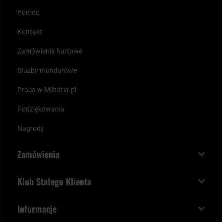
Pomoc
Kontakt
Zamówienia hurtowe
Służby mundurowe
Praca w Militaria.pl
Podziękowania
Nagrody
Zamówienia
Koszt i czas dostawy
Klub Stałego Klienta
Zamów do 23:00 - dostawa jutro!
Co zyskujesz z kontem KSK
Informacje
Paczka w weekend
Jak wykorzystać punkty KSK