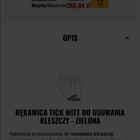
366,84 zł
Wysyłka:
Natychmiast
OPIS
RĘKAWICA TICK MITT DO USUWANIA
KLESZCZY - ZIELONA
Rękawica przeznaczona do
usuwania kleszczy
,