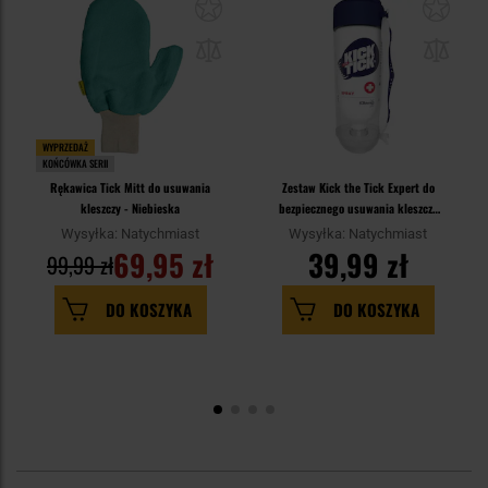
WYPRZEDAŻ
KOŃCÓWKA SERII
Rękawica Tick Mitt do usuwania
Zestaw Kick the Tick Expert do
kleszczy - Niebieska
bezpiecznego usuwania kleszczy
- 9 ml
Wysyłka: Natychmiast
Wysyłka: Natychmiast
69,95 zł
39,99 zł
99,99 zł
DO KOSZYKA
DO KOSZYKA