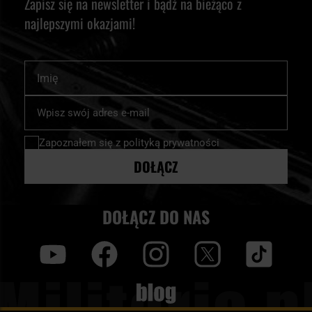
Zapisz się na newsletter i bądź na bieżąco z
najlepszymi okazjami!
Imię
Subskrybuj
nasz
newsletter:
Zapoznałem się z
polityką prywatności
DOŁĄCZ
DOŁĄCZ DO NAS
y
f
i
t
tt
Blog