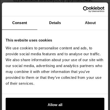
użytkowników terenowych, by optymalizować
swoje projekty w oparciu o realne potrzeby
użytkowników.
Consent
Details
About
DANE TECHNICZNE
This website uses cookies
We use cookies to personalise content and ads, to
Więcej
Kolor/kamuflaż
Odcienie zieleni
provide social media features and to analyse our traffic.
informacji
We also share information about your use of our site with
Kolor główny
Olive
our social media, advertising and analytics partners who
Materiał główny
nylon
may combine it with other information that you’ve
provided to them or that they’ve collected from your use
Materiał dodatkowy
tworzywo
of their services.
sztuczne
Waga
17 g
Kompatybilność z
Tak
Allow all