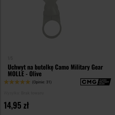
1/5
Uchwyt na butelkę Camo Military Gear
MOLLE - Olive
Ocena:
(Opinie: 31)
100
100
% of
Wysyłka:
Brak towaru
14,95 zł