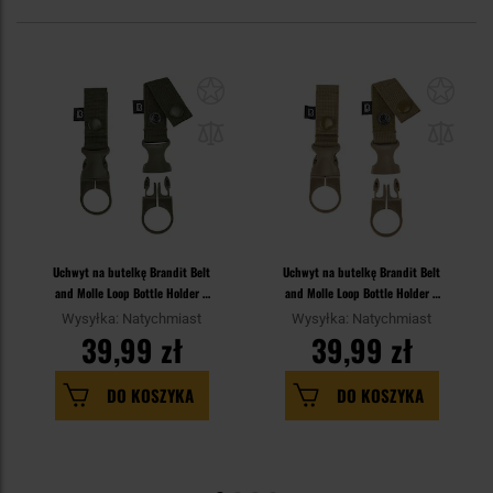
Uchwyt na butelkę Brandit Belt
Uchwyt na butelkę Brandit Belt
and Molle Loop Bottle Holder 2
and Molle Loop Bottle Holder 2
szt. - Olive
szt. - Coyote
Wysyłka: Natychmiast
Wysyłka: Natychmiast
39,99 zł
39,99 zł
DO KOSZYKA
DO KOSZYKA