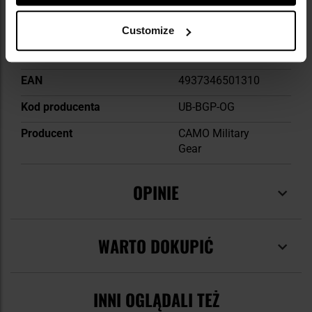
molle/pals
Wymiary
145 x 30 mm
Customize
Zapięcie
Klamra typ Fastex
EAN
4937346501310
Kod producenta
UB-BGP-OG
Producent
CAMO Military
Gear
OPINIE
WARTO DOKUPIĆ
INNI OGLĄDALI TEŻ