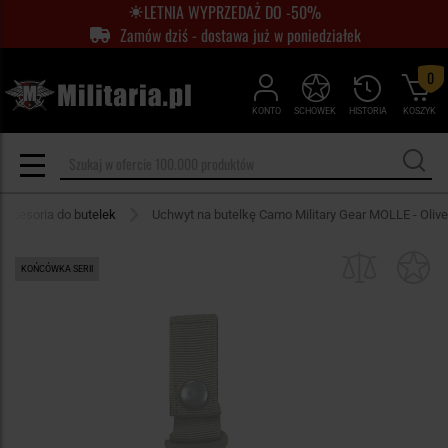
LETNIA WYPRZEDAŻ DO -50%
Zamów dziś - dostawa już w poniedziałek
0
KONTO
SCHOWEK
HISTORIA
KOSZYK
akcesoria do butelek
Uchwyt na butelkę Camo Military Gear MOLLE - Olive
KOŃCÓWKA SERII