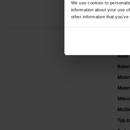
We use cookies to personalis
information about your use of
other information that you’ve
Więce
Kolor
inform
Kolor
Mater
Mater
Mikro
Możli
Typ z