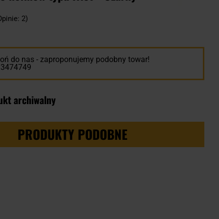
Opinie: 2)
ń do nas - zaproponujemy podobny towar!
13474749
ukt archiwalny
PRODUKTY PODOBNE