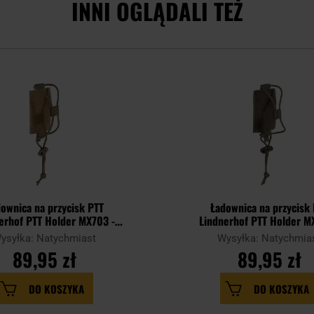
INNI OGLĄDALI TEŻ
ownica na przycisk PTT
Ładownica na przycisk
erhof PTT Holder MX703 -
Lindnerhof PTT Holder M
Coyote
Stone Grey
ysyłka: Natychmiast
Wysyłka: Natychmia
89,95 zł
89,95 zł
DO KOSZYKA
DO KOSZYKA