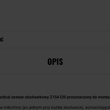
IĆ
OPIS
ctical zestaw słuchawkowy Z154 CIII przeznaczony do montaż
ikrofony (po jednym przy każdej słuchawce), wzmacniające d