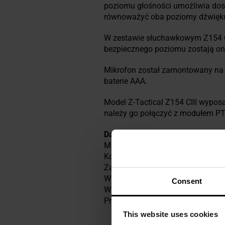
poziomu głośności umożliwia dos
równoważyć oba poziomy dźwięku,
W zestawie słuchawkowym Z154 CI
bezpiecznego poziomu zostają on
Mikrofon został zamontowany na 
baterie AAA.
Model Z-Tactical Z154 CIII wypo
należy go połączyć z modułem PT
Dane techniczne
Materiał: tworzywo sztuczne i met
Kolor: czarny
Zasilanie: 2 x AAA
Wtyk: G2 Military
Consent
Waga: 325 g
Producent:
Z-Tactical
This website uses cookies