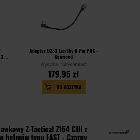
T
Adapter U283 Tac-Sky 6 Pin PRC -
Przycis
3 -
Kenwood
Wysyłka: Natychmiast
Wysy
179,95 zł
DO KOSZYKA
awkowy Z-Tactical Z154 CIII z
o hełmów typu FAST - Czarny