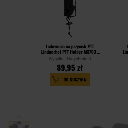
Ładownica na przycisk PTT
Lindnerhof PTT Holder MX703 -
Li
Black
Wysyłka: Natychmiast
89,95 zł
DO KOSZYKA