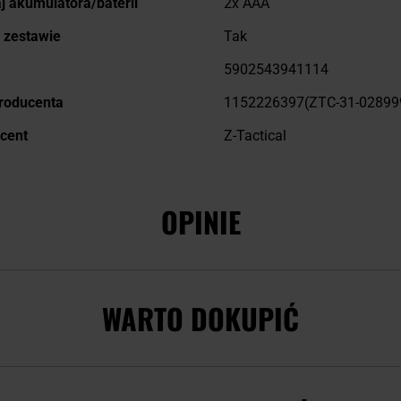
j akumulatora/baterii
2x AAA
w zestawie
Tak
5902543941114
roducenta
1152226397(ZTC-31-02899
cent
Z-Tactical
OPINIE
WARTO DOKUPIĆ