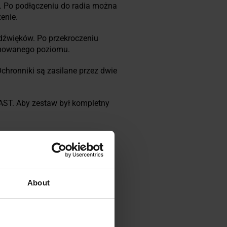
 Po podłączeniu do radia można
enie.
dźwięków. Po przekroczeniu
amowanego poziomu.
hronniki są zasilane przez dwie
AST. Aby zestaw był kompletny
About