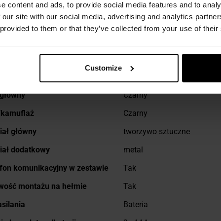
e content and ads, to provide social media features and to analy
DANE TECHNICZNE
 our site with our social media, advertising and analytics partn
 provided to them or that they’ve collected from your use of their
Customize
j
 główny
Czarny
acji
/kamuflaż
Czarny
iał główny
tworzywo sztuczne
iał dodatkowy
metal
fon komunikacyjny w zestawie
Tak
wość montażu na hełmie
Tak
asilania
Bateria