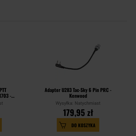
 PTT
Adapter U283 Tac-Sky 6 Pin PRC -
X703 -
Kenwood
st
Wysyłka: Natychmiast
179,95 zł
DO KOSZYKA