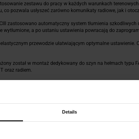
tosowanie zestawu do pracy w każdych warunkach terenowych.
 co pozwala usłyszeć zarówno komunikaty radiowe, jak i otocz
II zastosowano automatyczny system tłumienia szkodliwych 
e wytłumione, a po ustaniu ustawienia powracają do zaprogr
elastycznym przewodzie ułatwiającym optymalne ustawienie. Oc
sażony został w montaż dedykowany do szyn na hełmach typu F
T oraz radiem.
al
Details