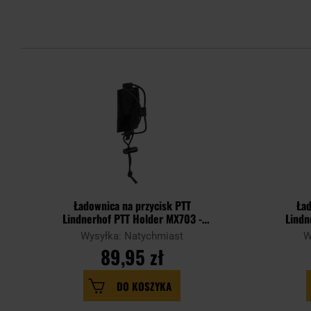
Ładownica na przycisk PTT
Ład
Lindnerhof PTT Holder MX703 -
Lindn
Black
Wysyłka: Natychmiast
W
89,95 zł
DO KOSZYKA