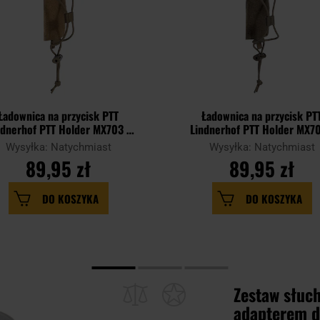
Ładownica na przycisk PTT
Ładownica na przycisk PT
ndnerhof PTT Holder MX703 -
Lindnerhof PTT Holder MX70
Coyote
Stone Grey
Wysyłka: Natychmiast
Wysyłka: Natychmiast
89,95 zł
89,95 zł
DO KOSZYKA
DO KOSZYKA
Zestaw słuch
adapterem d