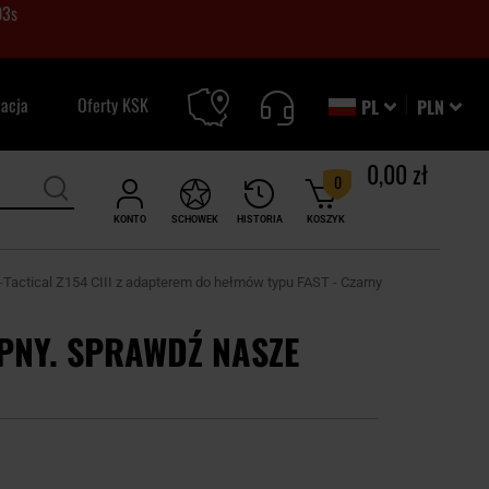
02
s
zacja
Oferty KSK
PL
PLN
0,00 zł
0
KONTO
SCHOWEK
HISTORIA
KOSZYK
actical Z154 CIII z adapterem do hełmów typu FAST - Czarny
PNY. SPRAWDŹ NASZE