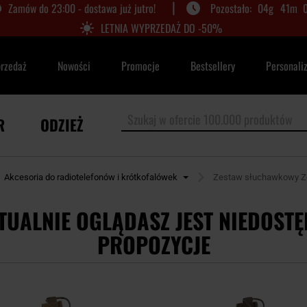
|
Zamów do 23:00 - dostawa już jutro!
04
g
41
m
LETNIA WYPRZEDAŻ DO -50%
przedaż
Nowości
Promocje
Bestsellery
Personali
R
ODZIEŻ
Akcesoria do radiotelefonów i krótkofalówek
Zestaw słuchawkowy Z-T
TUALNIE OGLĄDASZ JEST NIEDOSTĘ
PROPOZYCJE