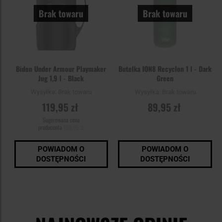
Brak towaru
Brak towaru
Bidon Under Armour Playmaker
Butelka ION8 Recyclon 1 l - Dark
Jug 1,9 l - Black
Green
Wysyłka:
Brak towaru
Wysyłka:
Brak towaru
119,95 zł
89,95 zł
Sugerowana cena
producenta
159,95 zł
POWIADOM O
POWIADOM O
DOSTĘPNOŚCI
DOSTĘPNOŚCI