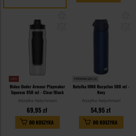
Dodaj
Do
do
do
schowka
sc
LATO
PERSONALIZACJA
Bidon Under Armour Playmaker
Butelka ION8 Recyclon 500 ml -
Squeeze 950 ml - Clear/Black
Navy
Wysyłka:
Natychmiast
Wysyłka:
Natychmiast
69,95 zł
54,95 zł
DO KOSZYKA
DO KOSZYKA