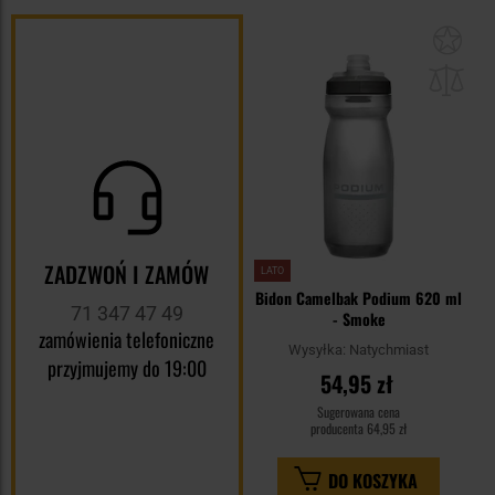
Dod
do
sc
ZADZWOŃ I ZAMÓW
LATO
Bidon Camelbak Podium 620 ml
71 347 47 49
- Smoke
zamówienia telefoniczne
Wysyłka:
Natychmiast
przyjmujemy do 19:00
54,95 zł
Sugerowana cena
producenta
64,95 zł
DO KOSZYKA