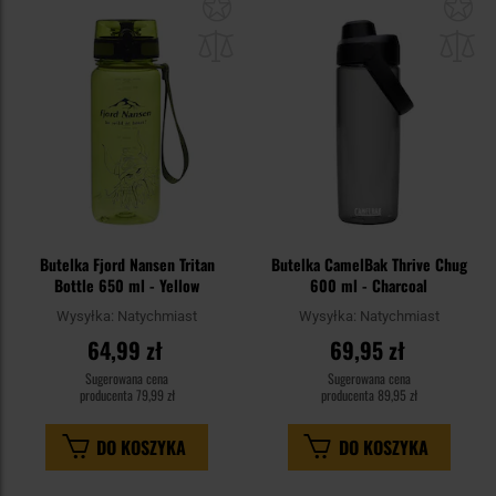
Dodaj
Do
do
do
schowka
sc
Butelka Fjord Nansen Tritan
Butelka CamelBak Thrive Chug
Bottle 650 ml - Yellow
600 ml - Charcoal
Wysyłka:
Natychmiast
Wysyłka:
Natychmiast
64,99 zł
69,95 zł
Sugerowana cena
Sugerowana cena
producenta
79,99 zł
producenta
89,95 zł
DO KOSZYKA
DO KOSZYKA