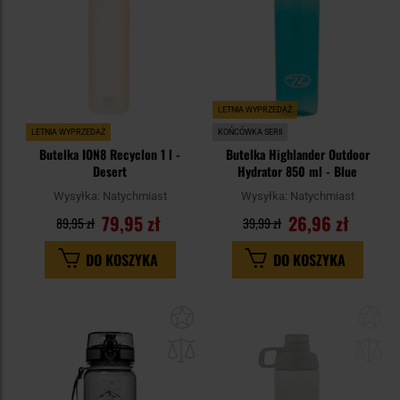
LETNIA WYPRZEDAŻ
LETNIA WYPRZEDAŻ
KOŃCÓWKA SERII
Butelka ION8 Recyclon 1 l -
Butelka Highlander Outdoor
Desert
Hydrator 850 ml - Blue
Wysyłka:
Natychmiast
Wysyłka:
Natychmiast
79,95 zł
26,96 zł
89,95 zł
39,99 zł
DO KOSZYKA
DO KOSZYKA
Dodaj
Do
do
do
schowka
sc