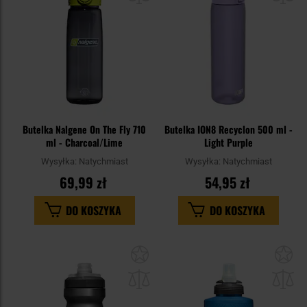
Butelka Nalgene On The Fly 710
Butelka ION8 Recyclon 500 ml -
ml - Charcoal/Lime
Light Purple
Wysyłka:
Natychmiast
Wysyłka:
Natychmiast
69,99 zł
54,95 zł
DO KOSZYKA
DO KOSZYKA
Dodaj
Do
do
do
schowka
sc