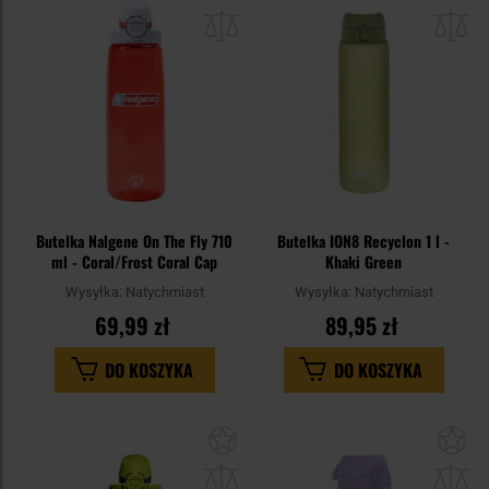
do
do
schowka
sc
Butelka Nalgene On The Fly 710
Butelka ION8 Recyclon 1 l -
ml - Coral/Frost Coral Cap
Khaki Green
Wysyłka:
Natychmiast
Wysyłka:
Natychmiast
69,99 zł
89,95 zł
DO KOSZYKA
DO KOSZYKA
Dodaj
Do
do
do
schowka
sc