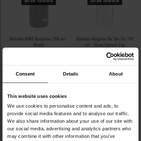
Butelka ION8 Recyclon 750 ml -
Butelka Nalgene On The Fly 710
Black
ml - Clear/Sprout Cap
Wysyłka:
Brak towaru
Wysyłka:
Brak towaru
69,95 zł
69,99 zł
Consent
Details
About
POWIADOM O
POWIADOM O
DOSTĘPNOŚCI
DOSTĘPNOŚCI
This website uses cookies
Dodaj
Do
do
do
We use cookies to personalise content and ads, to
schowka
sc
provide social media features and to analyse our traffic.
We also share information about your use of our site with
our social media, advertising and analytics partners who
Brak towaru
Brak towaru
may combine it with other information that you’ve