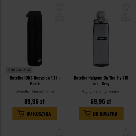
Dodaj
Do
do
do
schowka
sc
PERSONALIZACJA
Butelka ION8 Recyclon 1,1 l -
Butelka Nalgene On The Fly 710
Black
ml - Gray
Wysyłka:
Natychmiast
Wysyłka:
Natychmiast
89,95 zł
69,95 zł
DO KOSZYKA
DO KOSZYKA
Dodaj
Do