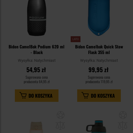
LATO
Bidon CamelBak Podium 620 ml
Bidon Camelbak Quick Stow
- Black
Flask 355 ml
Wysyłka:
Natychmiast
Wysyłka:
Natychmiast
54,95 zł
99,95 zł
Sugerowana cena
Sugerowana cena
producenta
64,95 zł
producenta
119,95 zł
DO KOSZYKA
DO KOSZYKA
Dodaj
Do
do
do
schowka
sc