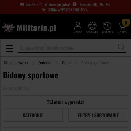
Zamów dziś - dostawa już jutro!
06
g
21
m
33
s
LETNIA WYPRZEDAŻ DO -50%
0
KONTO
SCHOWEK
HISTORIA
KOSZYK
Strona główna
Outdoor
Sport
Bidony sportowe
Bidony sportowe
39 produktów
Letnia wyprzedaż
KATEGORIE
FILTRY I SORTOWANIE