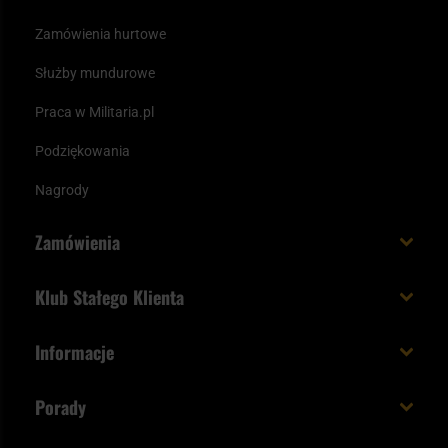
Zamówienia hurtowe
Służby mundurowe
Praca w Militaria.pl
Podziękowania
Nagrody
Zamówienia
Koszt i czas dostawy
Klub Stałego Klienta
Zamów do 23:00 - dostawa jutro!
Co zyskujesz z kontem KSK
Informacje
Paczka w weekend
Jak wykorzystać punkty KSK
Regulamin
Status zamówienia
Porady
Unboxing Militaria.pl
Cookies
Sposoby płatności