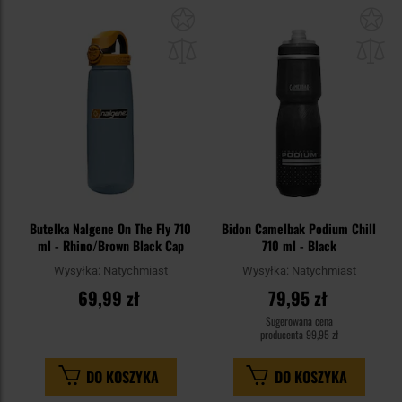
Dodaj
Do
do
do
schowka
sc
Butelka Nalgene On The Fly 710
Bidon Camelbak Podium Chill
ml - Rhino/Brown Black Cap
710 ml - Black
Wysyłka:
Natychmiast
Wysyłka:
Natychmiast
69,99 zł
79,95 zł
Sugerowana cena
producenta
99,95 zł
DO KOSZYKA
DO KOSZYKA