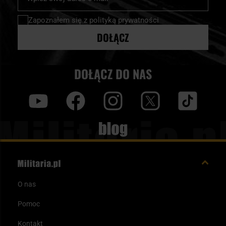
nasz
newsletter:
Zapoznałem się z
polityką prywatności
DOŁĄCZ
DOŁĄCZ DO NAS
y
f
i
t
tt
Blog
O nas
Pomoc
Kontakt