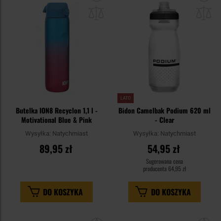
do
do
schowka
sc
LATO
Butelka ION8 Recyclon 1,1 l -
Bidon Camelbak Podium 620 ml
Motivational Blue & Pink
- Clear
Wysyłka:
Natychmiast
Wysyłka:
Natychmiast
89,95 zł
54,95 zł
Sugerowana cena
producenta
64,95 zł
DO KOSZYKA
DO KOSZYKA