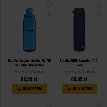
Dodaj
Do
do
do
schowka
sc
Butelka Nalgene On The Fly 710
Butelka ION8 Recyclon 1,1 l -
ml - Blue/Glacial Cap
Navy
Wysyłka:
Natychmiast
Wysyłka:
Natychmiast
69,99 zł
89,95 zł
DO KOSZYKA
DO KOSZYKA
Dodaj
Do