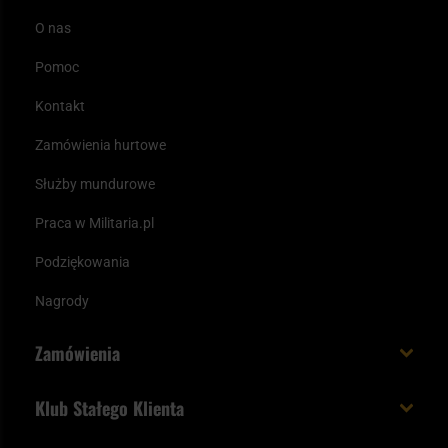
O nas
Pomoc
Kontakt
Zamówienia hurtowe
Służby mundurowe
Praca w Militaria.pl
Podziękowania
Nagrody
Zamówienia
Koszt i czas dostawy
Klub Stałego Klienta
Zamów do 23:00 - dostawa jutro!