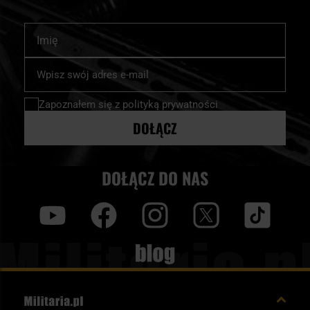
Imię
Subskrybuj
nasz
newsletter:
Zapoznałem się z
polityką prywatności
DOŁĄCZ
DOŁĄCZ DO NAS
y
f
i
t
tt
Blog