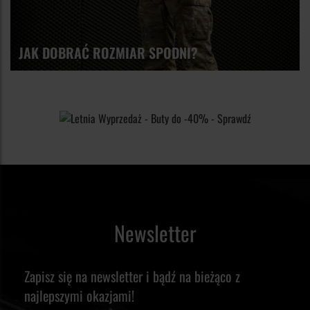
militarnej.
odporność na wchłanianie wody, elastyczne taśmy w talii...
Krótko mówiąc lista zalet taktycznej odzieży 5.11 jest długa,
JAK DOBRAĆ ROZMIAR SPODNI?
dlatego warto zapoznać się z całą ofertą.
Newsletter
Zapisz się na newsletter i bądź na bieżąco z
najlepszymi okazjami!