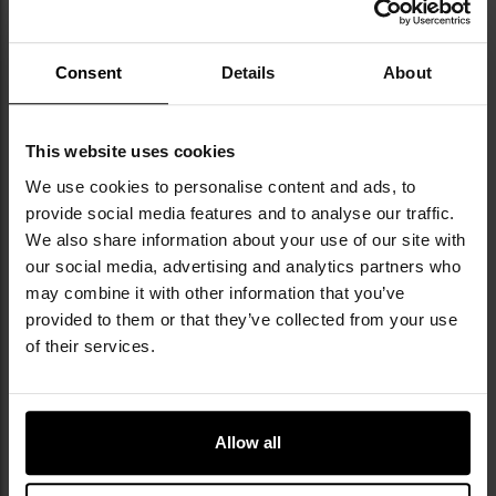
429,00 zł
449,00 zł
DO KOSZYKA
DO KOSZYKA
Consent
Details
About
Dodaj
Do
do
do
This website uses cookies
schowka
sc
We use cookies to personalise content and ads, to
provide social media features and to analyse our traffic.
We also share information about your use of our site with
our social media, advertising and analytics partners who
may combine it with other information that you’ve
provided to them or that they’ve collected from your use
of their services.
Spodnie 5.11 Apex - Battle Brown
Spodnie 5.11 Stryke - Charcoal
Wysyłka:
Natychmiast
Wysyłka:
Natychmiast
Allow all
429,00 zł
429,00 zł