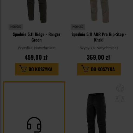
NOWOŚĆ
NOWOŚĆ
Spodnie 5.11 Ridge - Ranger
Spodnie 5.11 ABR Pro Rip-Stop -
Green
Khaki
Wysyłka:
Natychmiast
Wysyłka:
Natychmiast
459,00 zł
369,00 zł
DO KOSZYKA
DO KOSZYKA
Dod
do
sc