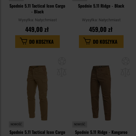
Spodnie 5.11 Tactical Icon Cargo
Spodnie 5.11 Ridge - Black
- Black
Wysyłka:
Natychmiast
Wysyłka:
Natychmiast
449,00 zł
459,00 zł
DO KOSZYKA
DO KOSZYKA
Dodaj
Do
do
do
schowka
sc
NOWOŚĆ
NOWOŚĆ
Spodnie 5.11 Tactical Icon Cargo
Spodnie 5.11 Ridge - Kangaroo