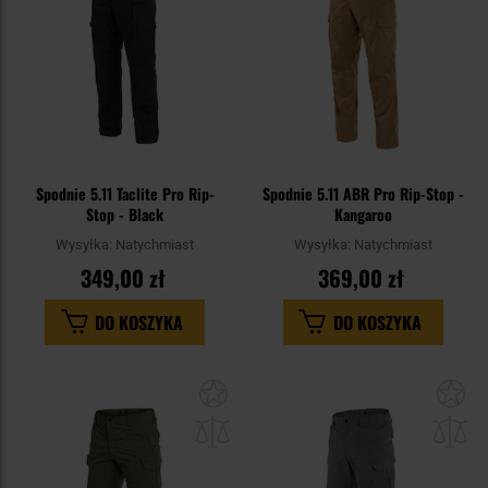
Spodnie 5.11 Taclite Pro Rip-
Spodnie 5.11 ABR Pro Rip-Stop -
Stop - Black
Kangaroo
Wysyłka:
Natychmiast
Wysyłka:
Natychmiast
349,00 zł
369,00 zł
DO KOSZYKA
DO KOSZYKA
Dodaj
Do
do
do
schowka
sc