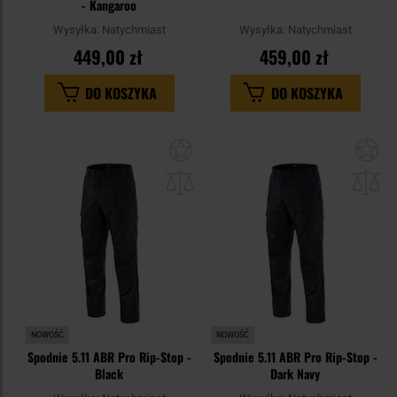
- Kangaroo
Wysyłka:
Natychmiast
Wysyłka:
Natychmiast
449,00 zł
459,00 zł
DO KOSZYKA
DO KOSZYKA
Dodaj
Do
do
do
schowka
sc
NOWOŚĆ
NOWOŚĆ
Spodnie 5.11 ABR Pro Rip-Stop -
Spodnie 5.11 ABR Pro Rip-Stop -
Black
Dark Navy