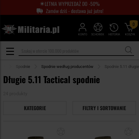
LETNIA WYPRZEDAŻ DO -50%
Zamów dziś - dostawa już jutro!
0
KONTO
SCHOWEK
HISTORIA
KOSZYK
ież
Spodnie
Spodnie według producentów
Spodnie 5.11 długie
Długie 5.11 Tactical spodnie
24 produkty
KATEGORIE
FILTRY I SORTOWANIE
Dodaj
Do
do
do