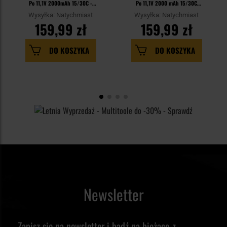
Po 11,1V 2000mAh 15/30C -
Po 11,1V 2000 mAh 15/30C
trójdzielny
trójdzielny - T-Connect
Wysyłka: Natychmiast
Wysyłka: Natychmiast
159,99 zł
159,99 zł
DO KOSZYKA
DO KOSZYKA
Newsletter
Zapisz się na newsletter i bądź na bieżąco z