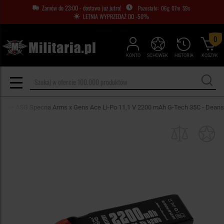
Zamów do 23:00 - dostawa już jutro!
06
g
07
m
58
s
LETNIA WYPRZEDAŻ DO -50%
0
KONTO
SCHOWEK
HISTORIA
KOSZYK
lator ASG Specna Arms x Gens Ace Li-Po 11,1 V 2200 mAh G-Tech 35C - Deans