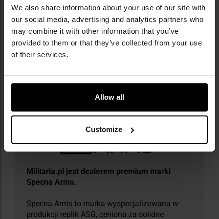
We also share information about your use of our site with
Napięcie: 11,1 V
our social media, advertising and analytics partners who
Końcówka: DEANS / T-connect
may combine it with other information that you’ve
Waga: 115 g
Producent:
Specna Arms, PRC
provided to them or that they’ve collected from your use
of their services.
Informacja o producencie i bezpieczeństwo
Allow all
Customize
Militaria.pl jest dealerem premium marki
Specna Arms.
Specna Arms to marka wyspecjalizowana w
produkcji replik ASG, ceniona za solidne