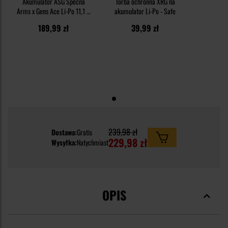
Akumulator ASG Specna
Torba ochronna XRG na
Arms x Gens Ace Li-Po 11,1 V
akumulator Li-Po - Safe
2200 mAh G-Tech 35C -
189,99 zł
39,99 zł
Deans
239,98 zł
Dostawa:
Gratis
229,98 zł
Wysyłka:
Natychmiast
OPIS