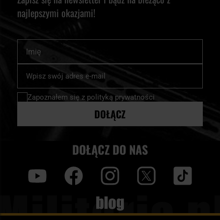
najlepszymi okazjami!
Imię
Subskrybuj
nasz
newsletter:
Zapoznałem się z
polityką prywatności
DOŁĄCZ
DOŁĄCZ DO NAS
y
f
i
t
tt
Blog