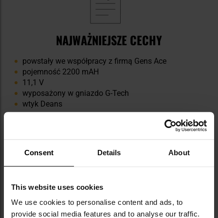
NAJWAŻNIEJSZE CECHY
powstały we współpracy z firmą Gens Ace
pojemność 2200 mAH
11,1 V
wyposażony w gniazdo G-Tech
wtyk Deans
Consent
Details
About
This website uses cookies
DANE TECHNICZNE
We use cookies to personalise content and ads, to
provide social media features and to analyse our traffic.
Pojemność: 2200 mAh