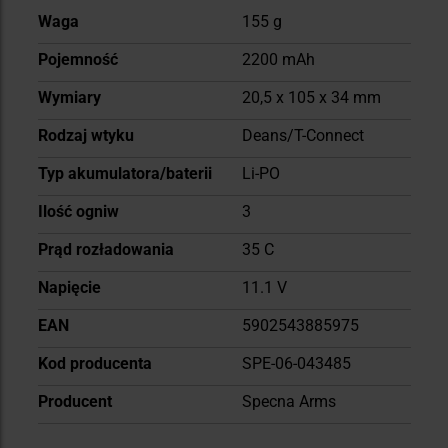
Więcej
Waga
155 g
informacji
Pojemność
2200 mAh
Wymiary
20,5 x 105 x 34 mm
Rodzaj wtyku
Deans/T-Connect
Typ akumulatora/baterii
Li-PO
Ilość ogniw
3
Prąd rozładowania
35 C
Napięcie
11.1 V
EAN
5902543885975
Kod producenta
SPE-06-043485
Producent
Specna Arms