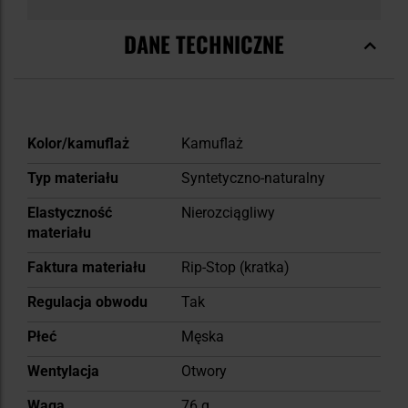
DANE TECHNICZNE
Więcej
Kolor/kamuflaż
Kamuflaż
informacji
Typ materiału
Syntetyczno-naturalny
Elastyczność
Nierozciągliwy
materiału
Faktura materiału
Rip-Stop (kratka)
Regulacja obwodu
Tak
Płeć
Męska
Wentylacja
Otwory
Waga
76 g