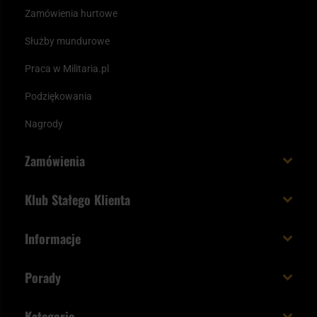
Zamówienia hurtowe
Służby mundurowe
Praca w Militaria.pl
Podziękowania
Nagrody
Zamówienia
Koszt i czas dostawy
Klub Stałego Klienta
Zamów do 23:00 - dostawa jutro!
Co zyskujesz z kontem KSK
Informacje
Paczka w weekend
Jak wykorzystać punkty KSK
Regulamin
Status zamówienia
Porady
Unboxing Militaria.pl
Cookies
Sposoby płatności
Polecane śpiwory na wiosnę
Logowanie
Kategorie