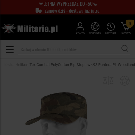
LETNIA WYPRZEDAŻ DO -50%
Zamów dziś - dostawa już jutro!
0
KONTO
SCHOWEK
HISTORIA
KOSZYK
trolówka Helikon-Tex Combat PolyCotton Rip-Stop - wz.93 Pantera PL Woodland