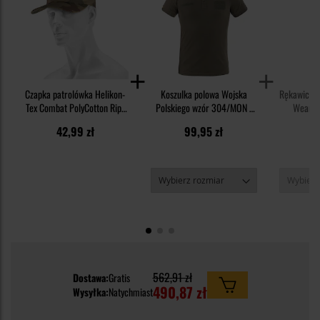
Czapka patrolówka Helikon-
Koszulka polowa Wojska
Rękawice t
Tex Combat PolyCotton Rip-
Polskiego wzór 304/MON -
Wear Or
Stop - wz.93 Pantera PL
wz.93 Pantera PL Woodland
Panter
1
42,99 zł
99,95 zł
Woodland
1
562,91 zł
Dostawa:
Gratis
490,87 zł
Wysyłka:
Natychmiast