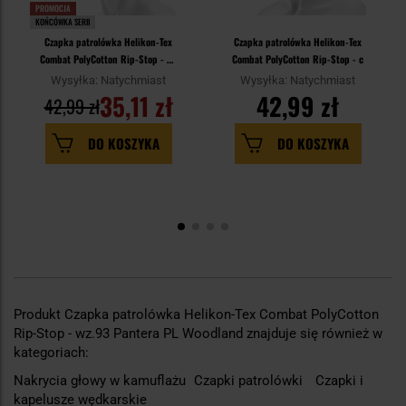
PROMOCJA
KOŃCÓWKA SERII
Czapka patrolówka Helikon-Tex
Czapka patrolówka Helikon-Tex
Combat PolyCotton Rip-Stop - US
Combat PolyCotton Rip-Stop - c
Woodland
Wysyłka: Natychmiast
Wysyłka: Natychmiast
35,11 zł
42,99 zł
42,99 zł
DO KOSZYKA
DO KOSZYKA
Produkt Czapka patrolówka Helikon-Tex Combat PolyCotton
Rip-Stop - wz.93 Pantera PL Woodland znajduje się również w
kategoriach:
Nakrycia głowy w kamuflażu
Czapki patrolówki
Czapki i
kapelusze wędkarskie