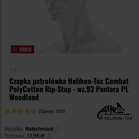
2/5
Czapka patrolówka Helikon-Tex Combat
PolyCotton Rip-Stop - wz.93 Pantera PL
Woodland
Ocena:
(Opinie: 335)
98
100
% of
Wysyłka:
Natychmiast
Dostawa:
11,95 zł