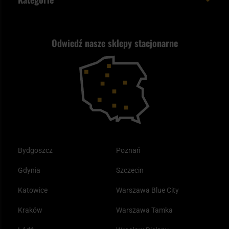
Polityka prywatności
Wysyłka za granicę
Jak wybrać replikę ASG?
Strzelectwo
Nasz asortyment a prawo
Zwroty
ASG czy wiatrówka - co wybrać?
Odwiedź nasze sklepy stacjonarne
Samoobrona
Kupony i kody rabatowe
Reklamacje i gwarancja
Bushcraft - co to jest i jak zacząć?
Outdoor
Tax Free
Plecak ewakuacyjny preppersa
Odzież
Bydgoszcz
Poznań
Gdynia
Szczecin
Katowice
Warszawa Blue City
Kraków
Warszawa Tamka