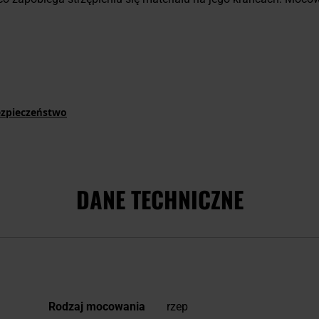
ezpieczeństwo
DANE TECHNICZNE
Więcej
Rodzaj mocowania
rzep
informacji