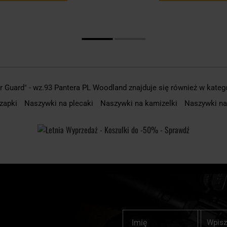
 Guard" - wz.93 Pantera PL Woodland znajduje się również w kateg
czapki
Naszywki na plecaki
Naszywki na kamizelki
Naszywki n
Subskrybu
Imię
nasz