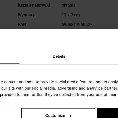
Kształt naszywki
okrągła
Wymiary
11 x 9 cm
EAN
5905317950527
Kod producenta
2608
Producent
MON
Details
OPINIE
e content and ads, to provide social media features and to analy
 our site with our social media, advertising and analytics partn
WARTO DOKUPIĆ
 provided to them or that they’ve collected from your use of their
Customize