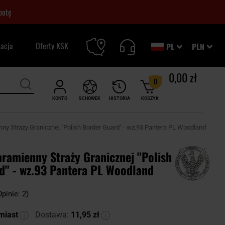
botę
zacja
Oferty KSK
PL
PLN
0,00 zł
0
KONTO
SCHOWEK
HISTORIA
KOSZYK
y Straży Granicznej "Polish Border Guard" - wz.93 Pantera PL Woodland
ramienny Straży Granicznej "Polish
d" - wz.93 Pantera PL Woodland
Opinie: 2)
miast
Dostawa:
11,95 zł