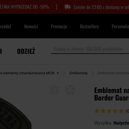
|
LETNIA WYPRZEDAŻ DO -50%
Zamów do 23:00 z dostawą w so
przedaż
Nowości
Promocje
Bestsellery
Personali
R
ODZIEŻ
inne elementy umundurowania MON
Emblematy
Emblemat naramienn
Emblemat na
Border Guar
Ocena:
(
100
100
% of
Wysyłka:
Natych