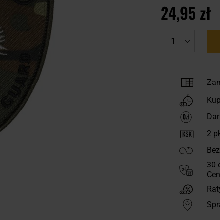
24,95 zł
Zam
Kup
Dar
2
pk
Bez
30-
Cen
Rat
Spr