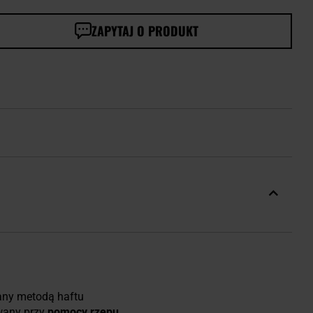
ZAPYTAJ O PRODUKT
any metodą haftu
owany przy
pomocy rzepu
.