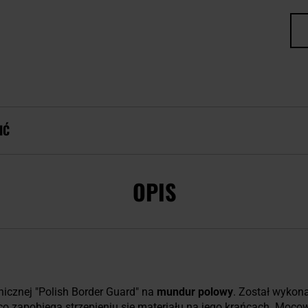
IĆ
OPIS
cznej "Polish Border Guard" na
mundur polowy
. Został wykon
o zapobiega strzępieniu się materiału na jego krańcach. Moc