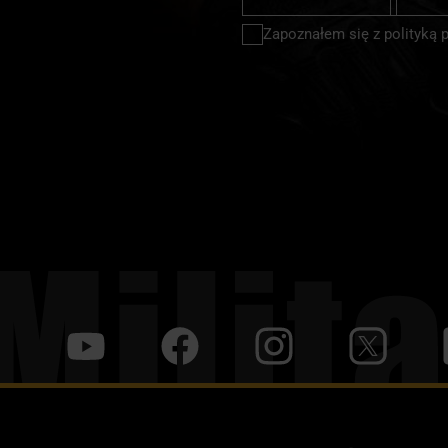
newslette
Zapoznałem się z
polityką 
y
f
i
t
tt