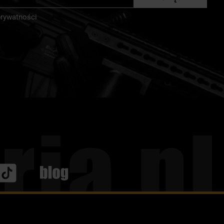
r:
prywatności
Blog