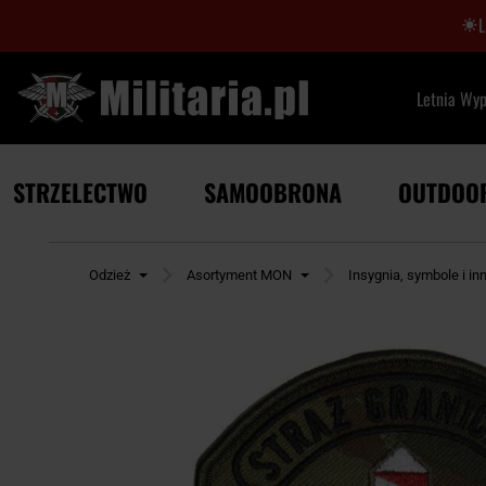
Letnia Wy
STRZELECTWO
SAMOOBRONA
OUTDOO
a główna
Odzież
Asortyment MON
Insygnia, symbole i 