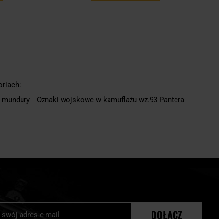
oriach:
a mundury
Oznaki wojskowe w kamuflażu wz.93 Pantera
j
DOŁĄCZ