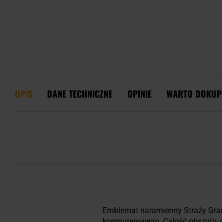
OPIS
DANE TECHNICZNE
OPINIE
WARTO DOKUP
Emblemat naramienny Straży Grani
komputerowego. Całość obszyto, c