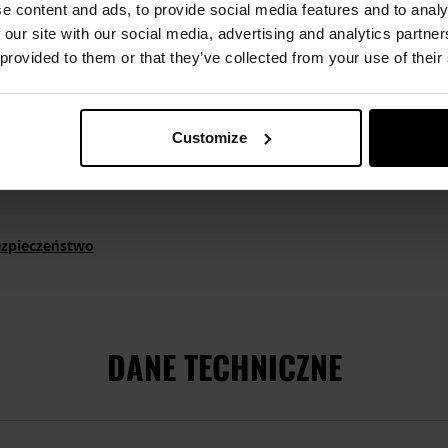
e content and ads, to provide social media features and to analy
 our site with our social media, advertising and analytics partn
 provided to them or that they’ve collected from your use of their
samoobrony
rzypadkowym użyciem
enia i przechowywania
ażnienia po użyciu gazu
Customize
na dla użytkownika i środowiska
ezpieczeństwo
DANE TECHNICZNE