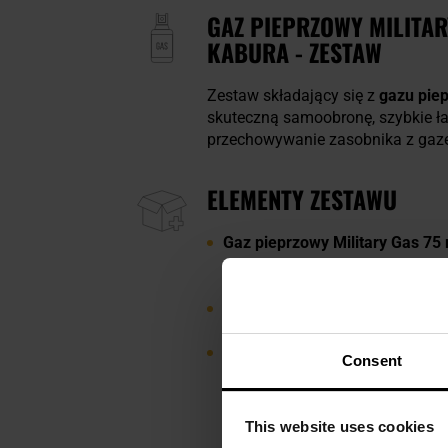
GAZ PIEPRZOWY MILITAR
KABURA - ZESTAW
Zestaw składający się z
gazu piep
skuteczną samoobronę, szybkie ła
przechowywanie zasobnika z gaz
ELEMENTY ZESTAWU
Gaz pieprzowy Military Gas 75 
wpływem alkoholu lub środków
Capsaicinoids), co daje stężen
Kabura LUX na gaz pieprzowy -
pieprzowym o pojemności do 75 
Chusteczka neutralizująca gaz
Consent
działaniem gazów pieprzowych.
czy w kieszeni koszuli.
This website uses cookies