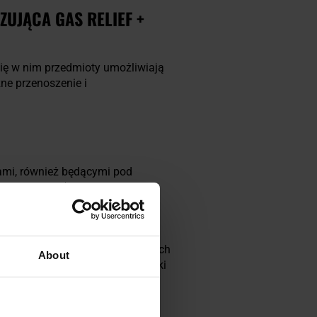
ZUJĄCA GAS RELIEF +
ię w nim przedmioty umożliwiają
ne przenoszenie i
ami, również będącymi pod
ym 13,3% MC (Major
3 000 000 SHU.
lkością do pojemników z gazem
zdolność widzenia oczu porażonych
About
 torebce, pokrowcu na rękawiczki