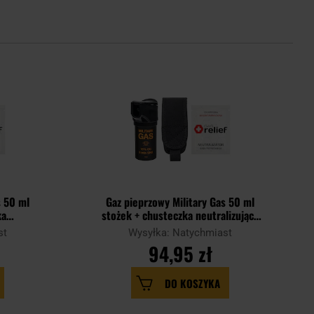
s 50 ml
Gaz pieprzowy Military Gas 50 ml
ka
stożek + chusteczka neutralizująca
kabura -
Gas Relief + kabura - zestaw
st
Wysyłka: Natychmiast
94,95 zł
DO KOSZYKA