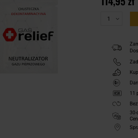
114,95 zł
Zam
Dos
Zad
Kup
Dar
11
p
Bez
30-
Cen
Spr