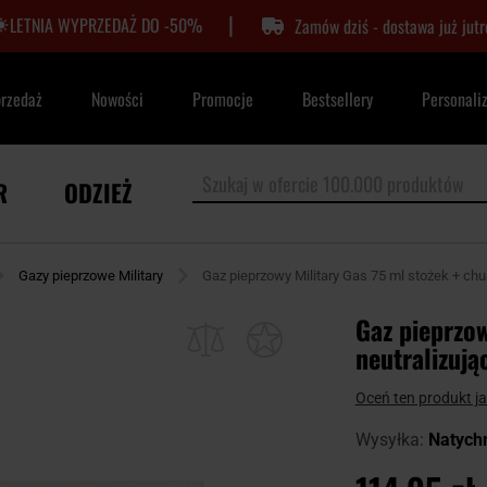
|
LETNIA WYPRZEDAŻ DO -50%
Zamów dziś - dostawa już jutr
przedaż
Nowości
Promocje
Bestsellery
Personali
R
ODZIEŻ
Gazy pieprzowe Military
Gaz pieprzowy Military Gas 75 ml stożek + chu
Gaz pieprzow
neutralizują
Oceń ten produkt j
Wysyłka:
Natych