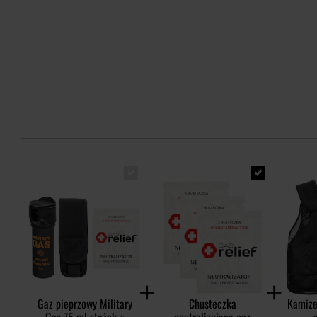
Gaz pieprzowy Military
Chusteczka
Kamize