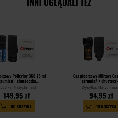
INNI OGLĄDALI TEŻ
przowy Policyjny 360 75 ml
Gaz pieprzowy Military Ga
trumień + chusteczka
strumień + chustecz
izująca Gas Relief + kabura -
neutralizująca Gas Relief + 
ysyłka: Natychmiast
Wysyłka: Natychmia
zestaw
zestaw
149,95 zł
94,95 zł
DO KOSZYKA
DO KOSZYKA