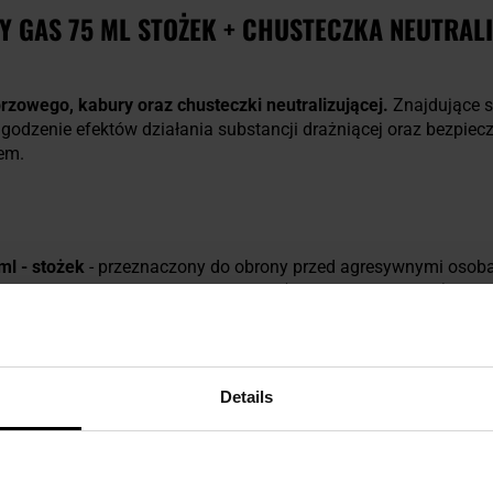
Y GAS 75 ML STOŻEK + CHUSTECZKA NEUTRALI
rzowego, kabury oraz chusteczki neutralizującej.
Znajdujące s
godzenie efektów działania substancji drażniącej oraz bezpiecz
em.
ml - stożek
- przeznaczony do obrony przed agresywnymi osob
 psychoaktywnych. Zawiera 15% OC (Oleoresin Capsicum), w t
ie 2,0% MC w wyrzucanej mieszance. Ostrość preparatu wynosi 
 średnia
- wykonana z wytrzymałego nylonu, dostosowana wie
ml (w zależności od kształtu pojemnika).
 pieprzowy Gas Relief
- łagodzi uczucie pieczenia i przywraca 
Details
 Saszetka o wymiarach 87 x 69 mm bez problemu zmieści się w