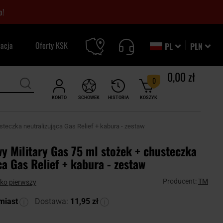
o!
zacja
Oferty KSK
PL
PLN
0,00 zł
0
KONTO
SCHOWEK
HISTORIA
KOSZYK
steczka neutralizująca Gas Relief + kabura - zestaw
y Military Gas 75 ml stożek + chusteczka
ca Gas Relief + kabura - zestaw
Producent:
TM
ako pierwszy
miast
Dostawa:
11,95 zł