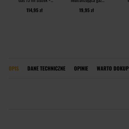
Gas 75 ml stożek +
neutralizująca gaz
chusteczka
pieprzowy Gas Relief - 3
114,95 zł
19,95 zł
neutralizująca Gas Relief
szt.
+ kabura - zestaw
OPIS
DANE TECHNICZNE
OPINIE
WARTO DOKUP