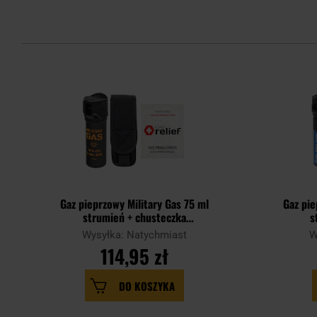
Gaz pieprzowy Military Gas 75 ml
Gaz pie
strumień + chusteczka
s
neutralizująca Gas Relief + kabura -
neutral
Wysyłka: Natychmiast
W
zestaw
114,95 zł
DO KOSZYKA