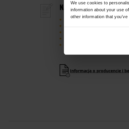
We use cookies to personalis
NAJWAŻNIEJSZE CECHY
information about your use of
other information that you’ve
gaz pieprzowy dla efektywnej 
mechanizm chroniący przed p
kabura do wygodnego przenosz
chusteczka neutralizująca podr
formuła nietoksyczna, bezpiecz
Informacja o producencie i b