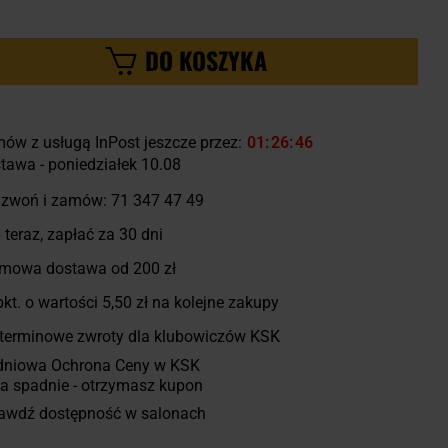
DO KOSZYKA
ów z usługą InPost jeszcze przez:
01
26
45
tawa - poniedziałek 10.08
zwoń i zamów:
71 347 47 49
 teraz, zapłać za 30 dni
mowa dostawa od 200 zł
kt. o wartości
5,50 zł
na kolejne zakupy
terminowe zwroty dla klubowiczów KSK
dniowa Ochrona Ceny w KSK
a spadnie - otrzymasz kupon
awdź dostępność w salonach