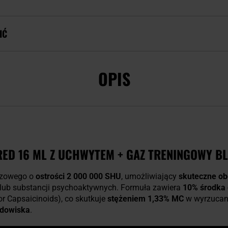
IĆ
OPIS
ED 16 ML Z UCHWYTEM + GAZ TRENINGOWY BL
rzowego o
ostrości 2 000 000 SHU
, umożliwiający
skuteczne ob
lub substancji psychoaktywnych. Formuła zawiera
10% środka
r Capsaicinoids), co skutkuje
stężeniem 1,33% MC
w wyrzucane
odowiska
.