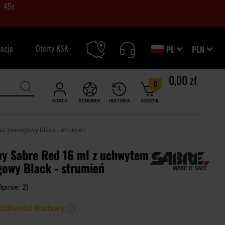
44
s
zacja
Oferty KSK
PL
PLN
0,00 zł
0
KONTO
SCHOWEK
HISTORIA
KOSZYK
z treningowy Black - strumień
wy Sabre Red 16 ml z uchwytem
gowy Black - strumień
Opinie: 2)
ożliwości dostawy