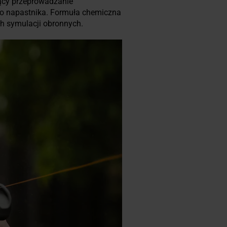
ący przeprowadzanie
go napastnika. Formuła chemiczna
ch symulacji obronnych.