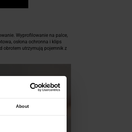
owanie. Wyprofilowanie na palce,
towa, osłona ochronna i klips
ed obrotem utrzymują pojemnik z
About