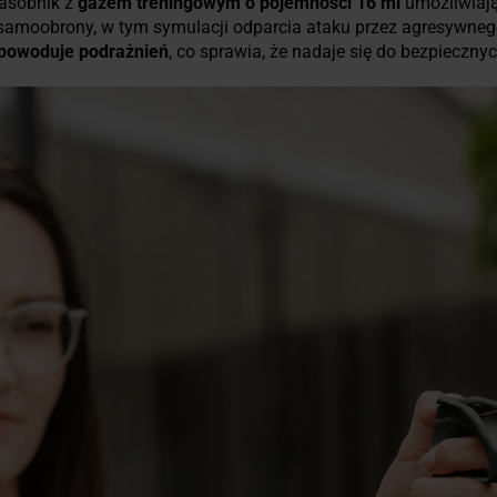
zasobnik z
gazem treningowym o pojemności 16 ml
umożliwiaj
u samoobrony, w tym symulacji odparcia ataku przez agresywne
e powoduje podrażnień
, co sprawia, że nadaje się do bezpieczny