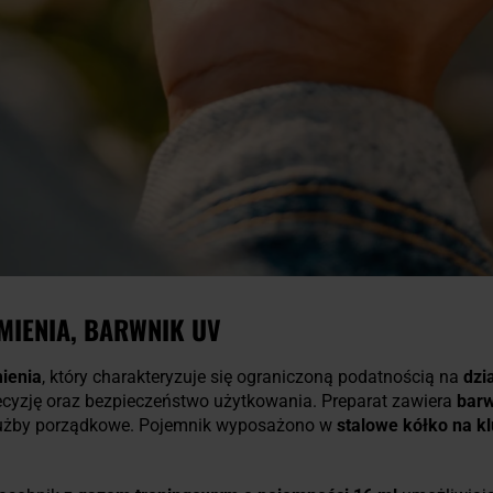
MIENIA, BARWNIK UV
mienia
, który charakteryzuje się ograniczoną podatnością na
dzi
recyzję oraz bezpieczeństwo użytkowania. Preparat zawiera
bar
łużby porządkowe. Pojemnik wyposażono w
stalowe kółko na k