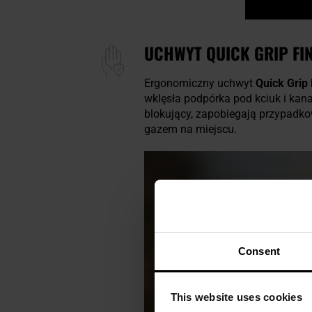
UCHWYT QUICK GRIP FI
Ergonomiczny uchwyt
Quick Grip 
wklęsła podpórka pod kciuk i kan
blokujący, zapobiegają przypadko
gazem na miejscu.
Consent
This website uses cookies