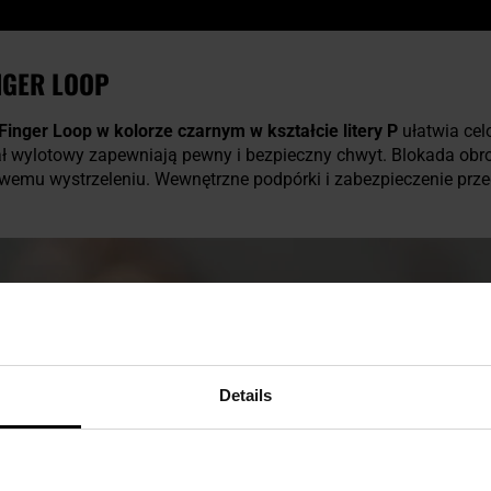
NGER LOOP
Finger Loop w kolorze czarnym w kształcie litery P
ułatwia cel
ał wylotowy zapewniają pewny i bezpieczny chwyt. Blokada obro
wemu wystrzeleniu. Wewnętrzne podpórki i zabezpieczenie prz
Details