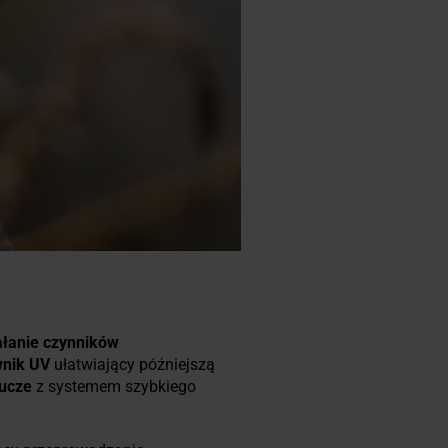
ałanie czynników
wnik UV
ułatwiający późniejszą
lucze
z systemem szybkiego