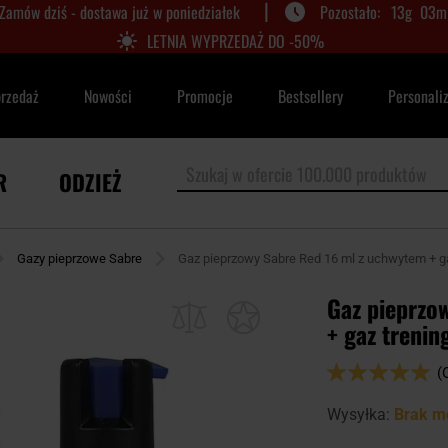
|
Zamów dziś - dostawa już w poniedziałek
13
g
03
m
LETNIA WYPRZEDAŻ DO -50%
przedaż
Nowości
Promocje
Bestsellery
Personali
R
ODZIEŻ
Gazy pieprzowe Sabre
Gaz pieprzowy Sabre Red 16 ml z uchwytem + ga
Gaz pieprzo
+ gaz trenin
Ocena:
(
100
100
% of
Wysyłka:
Brak m