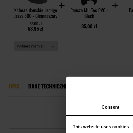
Kalosze damskie Lemigo
Ponczo Mil-Tec PVC -
Pa
Jessy 800 - Ciemnoszary
Black
65,00 zł
35,00 zł
53,95 zł
OPIS
DANE TECHNICZNE
OPINIE
WARTO DOKUP
Consent
This website uses cookies