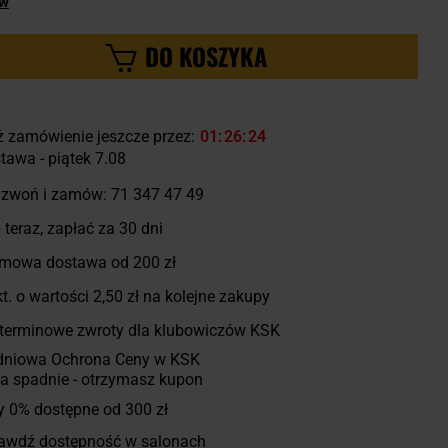
ów
DO KOSZYKA
ż zamówienie jeszcze przez:
01
26
23
tawa - piątek 7.08
zwoń i zamów:
71 347 47 49
 teraz, zapłać za 30 dni
mowa dostawa od 200 zł
t. o wartości
2,50 zł
na kolejne zakupy
terminowe zwroty dla klubowiczów KSK
dniowa Ochrona Ceny w KSK
a spadnie - otrzymasz kupon
y 0% dostępne od 300 zł
awdź dostępność w salonach