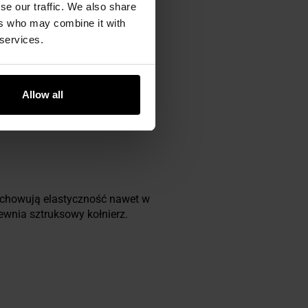
se our traffic. We also share
ers who may combine it with
 services.
ą i całkowitą
Allow all
dzo dobrą izolacją termiczną.
 zachowują elastyczność nawet w
ewnia sztruksowy kołnierz.