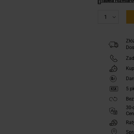
Tabela rozmiar
Złó
Dos
Zad
Kup
Dar
5
pk
Bez
30-
Cen
Rat
Spr