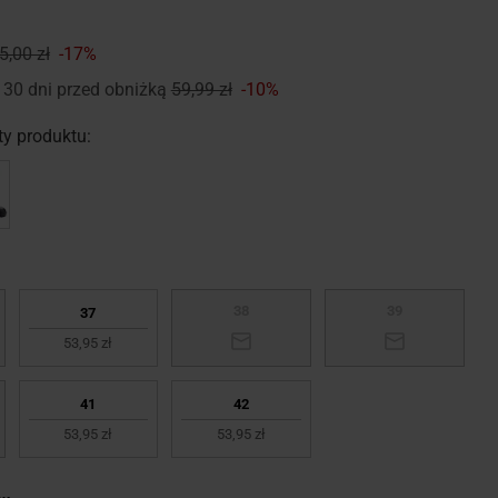
5,00 zł
-17%
 30 dni przed obniżką
59,99 zł
-10%
y produktu:
38
39
37
53,95 zł
41
42
53,95 zł
53,95 zł