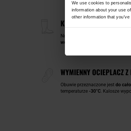
We use cookies to personalis
information about your use of
other information that you’ve
KALOSZE DAMSKIE LEMIG
Nowoczesne kalosze damskie wyko
wodoodpornością
. Dzięki zastos
WYMIENNY OCIEPLACZ Z 
Obuwie przeznaczone jest
do cał
temperaturze
-30°C
. Kalosze wypo