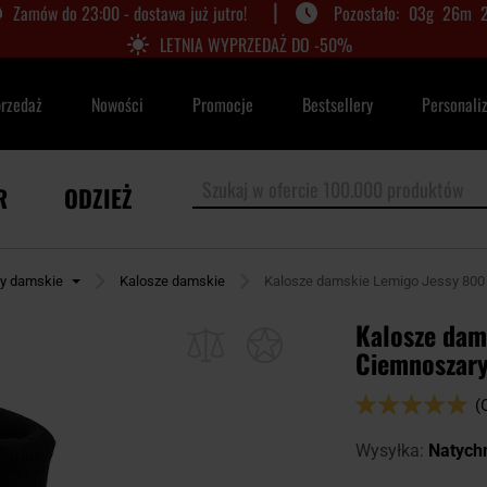
|
Zamów do 23:00 - dostawa już jutro!
03
g
26
m
LETNIA WYPRZEDAŻ DO -50%
przedaż
Nowości
Promocje
Bestsellery
Personali
R
ODZIEŻ
ty damskie
Kalosze damskie
Kalosze damskie Lemigo Jessy 800
Kalosze dam
Ciemnoszar
Ocena:
(
98
100
% of
Wysyłka:
Natych