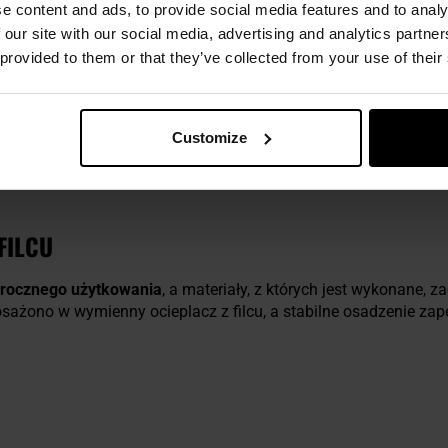
e content and ads, to provide social media features and to analy
 our site with our social media, advertising and analytics partn
 provided to them or that they’ve collected from your use of their
O JESSY 800 - CIEMNOSZARY
nane w całości z pianki EVA. Tworzywo cechuje się
niską wag
Customize
owaniu materiału w formie pianki, kalosze charakteryzują się bar
FILCU
orocznego użytkowania
, a materiały, z których jest wykonane,
sażono w wymienny ocieplacz z filcu, a stabilne osadzenie zap