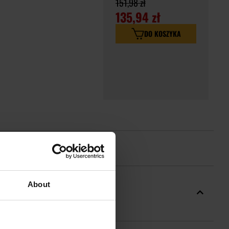
151,98 zł
135,94 zł
DO KOSZYKA
About