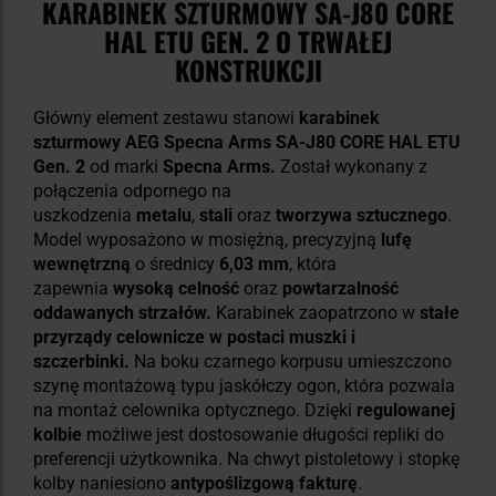
KARABINEK SZTURMOWY SA-J80 CORE
HAL ETU GEN. 2 O TRWAŁEJ
KONSTRUKCJI
Główny element zestawu stanowi
karabinek
szturmowy AEG Specna Arms SA-J80 CORE HAL ETU
Gen. 2
od marki
Specna Arms.
Został wykonany z
połączenia odpornego na
uszkodzenia
metalu
,
stali
oraz
tworzywa sztucznego
.
Model wyposażono w mosiężną, precyzyjną
lufę
wewnętrzną
o średnicy
6,03 mm
, która
zapewnia
wysoką celność
oraz
powtarzalność
oddawanych strzałów.
Karabinek zaopatrzono w
stałe
przyrządy celownicze w postaci muszki i
szczerbinki.
Na boku czarnego korpusu umieszczono
szynę montażową typu jaskółczy ogon, która pozwala
na montaż celownika optycznego. Dzięki
regulowanej
kolbie
możliwe jest dostosowanie długości repliki do
preferencji użytkownika. Na chwyt pistoletowy i stopkę
kolby naniesiono
antypoślizgową fakturę
.