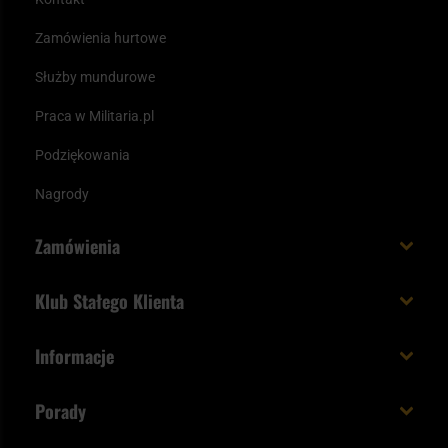
Zamówienia hurtowe
Służby mundurowe
Praca w Militaria.pl
Podziękowania
Nagrody
Zamówienia
Koszt i czas dostawy
Klub Stałego Klienta
Zamów do 23:00 - dostawa jutro!
Co zyskujesz z kontem KSK
Informacje
Paczka w weekend
Jak wykorzystać punkty KSK
Regulamin
Status zamówienia
Porady
Unboxing Militaria.pl
Cookies
Sposoby płatności