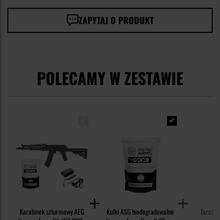
ZAPYTAJ O PRODUKT
POLECAMY W ZESTAWIE
Karabinek szturmowy AEG
Kulki ASG biodegradowalne
Tarcze S