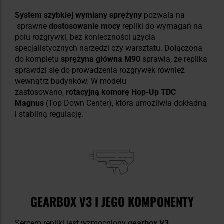
System szybkiej wymiany sprężyny
pozwala na
sprawne
dostosowanie mocy
repliki do wymagań na
polu rozgrywki, bez konieczności użycia
specjalistycznych narzędzi czy warsztatu. Dołączona
do kompletu
sprężyna główna M90
sprawia, że replika
sprawdzi się do prowadzenia rozgrywek również
wewnątrz budynków. W modelu
zastosowano,
rotacyjną komorę Hop-Up TDC
Magnus
(Top Down Center), która umożliwia dokładną
i stabilną regulację.
GEARBOX V3 I JEGO KOMPONENTY
Sercem repliki jest wzmocniony
gearbox V3
,