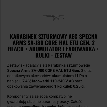
KARABINEK SZTURMOWY AEG SPECNA
ARMS SA-J80 CORE HAL ETU GEN. 2
BLACK + AKUMULATOR I ŁADOWARKA +
KULKI - ZESTAW
Zestaw składający się z
karabinka szturmowego
Specna Arms SA-J80 CORE HAL ETU Gen. 2
oraz
dodatkowych akcesoriów:
akumulatora Li-Po
o
napięciu 7,4 V,
ładowarki 110-240 V AC
oraz
opakowania zawierającego
1 kg kulek 0,25 g.
Komponenty są ze sobą kompatybilne i
gwarantują stabilne parametry pracy. Całość
tworzy
przemyślany komplet
, który sprawdzi się