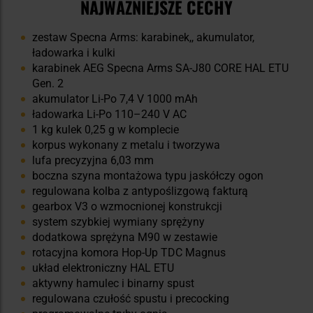
NAJWAŻNIEJSZE CECHY
zestaw Specna Arms: karabinek,, akumulator,
ładowarka i kulki
karabinek AEG Specna Arms SA-J80 CORE HAL ETU
Gen. 2
akumulator Li-Po 7,4 V 1000 mAh
ładowarka Li-Po 110–240 V AC
1 kg kulek 0,25 g w komplecie
korpus wykonany z metalu i tworzywa
lufa precyzyjna 6,03 mm
boczna szyna montażowa typu jaskółczy ogon
regulowana kolba z antypoślizgową fakturą
gearbox V3 o wzmocnionej konstrukcji
system szybkiej wymiany sprężyny
dodatkowa sprężyna M90 w zestawie
rotacyjna komora Hop-Up TDC Magnus
układ elektroniczny HAL ETU
aktywny hamulec i binarny spust
regulowana czułość spustu i precocking