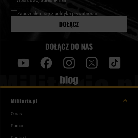
nasz
newsletter:
Zapoznałem się z
polityką prywatności
DOŁĄCZ
DOŁĄCZ DO NAS
y
f
i
t
tt
Blog
O nas
Pomoc
Kontakt