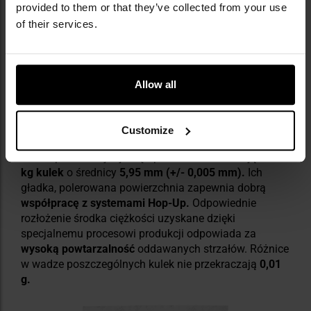
provided to them or that they’ve collected from your use
of their services.
Allow all
KULKI ASG SPECNA ARMS CORE 0,25 G
1 KG
Customize
W komplecie znajduje się opakowanie zawierające
1
kg kulek
o średnicy
5,95 mm (+/- 0,005 mm).
Ich
gładka, polerowana powierzchnia zapewnia dobrą
współpracę z systemami Hop-Up.
Odpowiednie
rozłożenie środka ciężkości uzyskane dzięki
specjalnemu procesowi produkcji odpowiada za
wysoką powtarzalność
oddawanych strzałów. Różnice
w wadze poszczególnych kulek nie przekraczają
0,01
g.