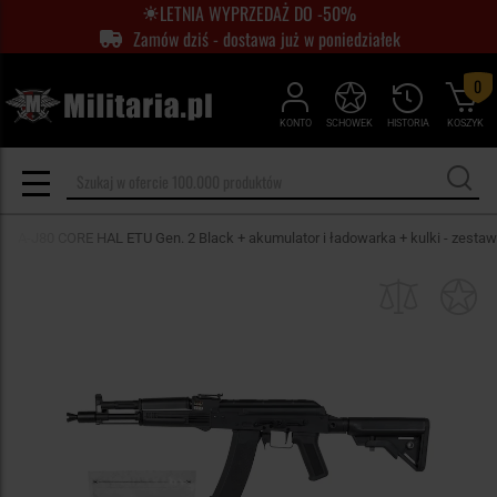
LETNIA WYPRZEDAŻ DO -50%
Zamów dziś - dostawa już w poniedziałek
0
KONTO
SCHOWEK
HISTORIA
KOSZYK
SA-J80 CORE HAL ETU Gen. 2 Black + akumulator i ładowarka + kulki - zestaw