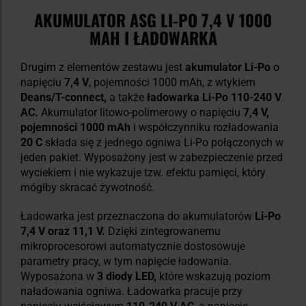
AKUMULATOR ASG LI-PO 7,4 V 1000
MAH I ŁADOWARKA
Drugim z elementów zestawu jest
akumulator Li-Po
o
napięciu
7,4 V
, pojemności 1000 mAh, z wtykiem
Deans/T-connect,
a także
ładowarka Li-Po 110-240 V
AC.
Akumulator litowo-polimerowy o napięciu
7,4 V,
pojemności 1000 mAh
i współczynniku rozładowania
20 C
składa się z jednego ogniwa Li-Po połączonych w
jeden pakiet. Wyposażony jest w zabezpieczenie przed
wyciekiem i nie wykazuje tzw. efektu pamięci, który
mógłby skracać żywotność.
Ładowarka jest przeznaczona do akumulatorów
Li-Po
7,4 V oraz 11,1 V.
Dzięki zintegrowanemu
mikroprocesorowi automatycznie dostosowuje
parametry pracy, w tym napięcie ładowania.
Wyposażona w
3 diody LED,
które wskazują poziom
naładowania ogniwa. Ładowarka pracuje przy