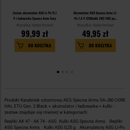
Zestaw akumulator ASG Li-Po 11,1
Akumulator ASG Specna Arms Li-
V i ładowarka Specna Arms Easy
Po 7,4 V 1200mAh 20C/40C pod
pokrywę AK - T-Connect
Wysyłka: Natychmiast
Wysyłka: Natychmiast
99,99 zł
49,95 zł
DO KOSZYKA
DO KOSZYKA
Produkt Karabinek szturmowy AEG Specna Arms SA-J80 CORE
HAL ETU Gen. 2 Black + akumulator i ładowarka + kulki -
zestaw znajduje się również w kategoriach:
Repliki AK 47 - AK 74 - ASG
Kulki ASG Specna Arms
Repliki
ASG Specna Arms
Kulki ASG 0,25 g
Akumulatory ASG Li-Po