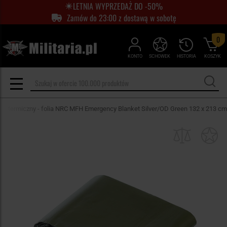
LETNIA WYPRZEDAŻ DO -50%
Zamów do 23:00 z dostawą w sobotę
0
KONTO
SCHOWEK
HISTORIA
KOSZYK
oc termiczny - folia NRC MFH Emergency Blanket Silver/OD Green 132 x 213 cm