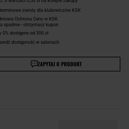
t. o wartości
0,50 zł
na kolejne zakupy
terminowe zwroty dla klubowiczów KSK
dniowa Ochrona Ceny w KSK
a spadnie - otrzymasz kupon
y 0% dostępne od 300 zł
awdź dostępność w salonach
ZAPYTAJ O PRODUKT