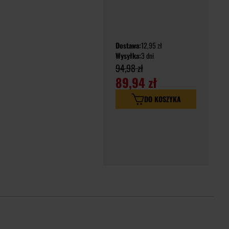
Dostawa:
12,95 zł
Wysyłka:
3 dni
94,98 zł
89,94 zł
DO KOSZYKA