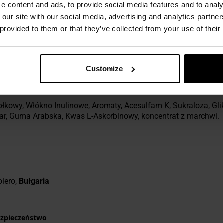
e content and ads, to provide social media features and to analy
rcji 100 ml:
 our site with our social media, advertising and analytics partn
l,
 provided to them or that they’ve collected from your use of their
zowe nasycone 0 g,
g,
Customize
błkowy, Włókno Inulinowe, Aromaty, Acesulfam K, Sukraloza, Gli
r, Guma Arabska, Kwas L-Askorbinowy, koncentrat z marchwi.
olero,
Bułgaria
ezpieczeństwo