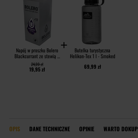
Napój w proszku Bolero
Butelka turystyczna
Blackcurrant ze stewią 9
Helikon-Tex 1 l - Smoked
g - 12 szt.
24,99 zł
69,99 zł
19,95 zł
OPIS
DANE TECHNICZNE
OPINIE
WARTO DOKUP