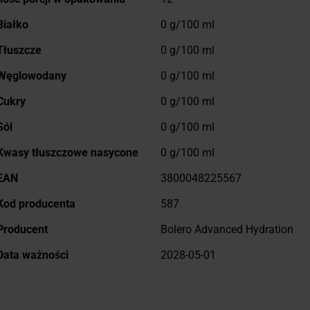
Białko
0 g/100 ml
Tłuszcze
0 g/100 ml
Węglowodany
0 g/100 ml
Cukry
0 g/100 ml
Sól
0 g/100 ml
Kwasy tłuszczowe nasycone
0 g/100 ml
EAN
3800048225567
Kod producenta
587
Producent
Bolero Advanced Hydration
Data ważności
2028-05-01