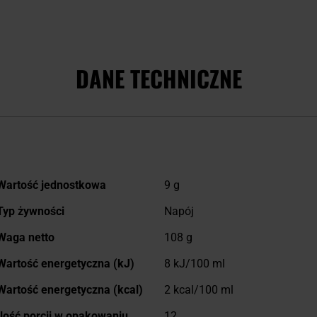
DANE TECHNICZNE
Więcej
Wartość jednostkowa
9 g
informacji
Typ żywności
Napój
Waga netto
108 g
Wartość energetyczna (kJ)
8 kJ/100 ml
Wartość energetyczna (kcal)
2 kcal/100 ml
Ilość porcji w opakowaniu
12