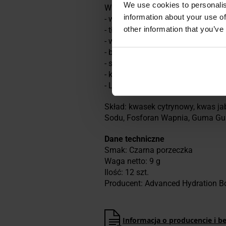
We use cookies to personalis
Wartość odżywcza produktu w 1 po
information about your use of
- wartość energetyczna 8 kJ/ 2 kca
other information that you’ve
- tłuszcz 0 g, w tym kwasy tłuszc
- węglowodany 0 g, w tym cukry 0 
- białko 0 g,
- sól 0 g,
- kofeina 0 mg,
- L-Askorbinowy 6 mg.
Skład: kwasek cytrynowy, kwas ja
Sodu, Fosforan Wapnia, Guma Gua
Dane techniczne
Smak: Czarna porzeczka
Waga netto: 9 g
Ilość: 12 szt.
Producent: Advanced Hydration B
Informacja o producencie i b