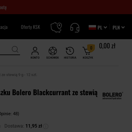
botę
zacja
Oferty KSK
PL
PLN
0,00 zł
0
KONTO
SCHOWEK
HISTORIA
KOSZYK
ze stewią 9 g - 12 szt.
zku Bolero Blackcurrant ze stewią
Opinie: 48)
Dostawa:
11,95 zł