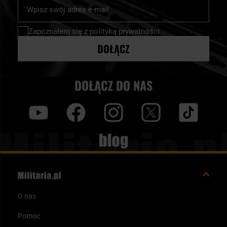
Subskrybuj
nasz
newsletter:
Zapoznałem się z
polityką prywatności
DOŁĄCZ
DOŁĄCZ DO NAS
y
f
i
t
tt
Blog
O nas
Pomoc