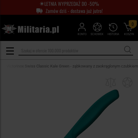
LETNIA WYPRZEDAŻ DO -50%
Zamów dziś - dostawa już jutro!
0
KONTO
SCHOWEK
HISTORIA
KOSZYK
ny Victorinox Swiss Classic Kale Green - ząbkowany z zaokrąglonym czubkiem