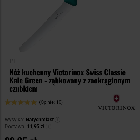
1/1
Nóż kuchenny Victorinox Swiss Classic
Kale Green - ząbkowany z zaokrąglonym
czubkiem
Ocena:
(Opinie: 10)
100
100
% of
Wysyłka:
Natychmiast
Dostawa:
11,95 zł