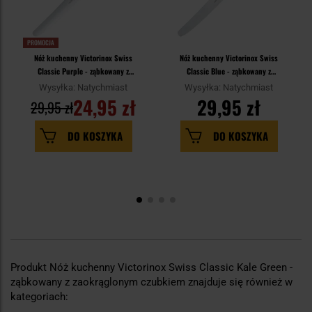
PROMOCJA
Nóż kuchenny Victorinox Swiss
Nóż kuchenny Victorinox Swiss
Classic Purple - ząbkowany z
Classic Blue - ząbkowany z
zaokrąglonym czubkiem
zaokrąglonym czubkiem
Wysyłka: Natychmiast
Wysyłka: Natychmiast
24,95 zł
29,95 zł
29,95 zł
DO KOSZYKA
DO KOSZYKA
Produkt Nóż kuchenny Victorinox Swiss Classic Kale Green -
ząbkowany z zaokrąglonym czubkiem znajduje się również w
kategoriach: