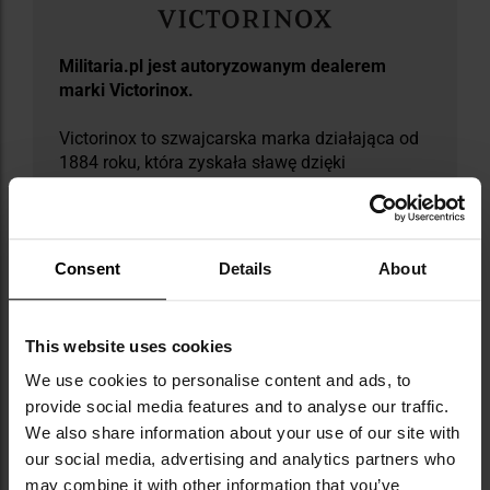
Militaria.pl jest autoryzowanym dealerem
marki Victorinox.
Victorinox to szwajcarska marka działająca od
1884 roku, która zyskała sławę dzięki
stworzeniu kultowego szwajcarskiego
scyzoryka oficerskiego, do dziś stanowiącego
jedno z najbardziej rozpoznawalnych narzędzi
na rynku. Oprócz wielofunkcyjnych scyzoryków
Consent
Details
About
w ich asortymencie znajdują się noże kuchenne,
zegarki czy torby podróżne. Każdy produkt jest
efektem skrupulatnego podejścia do jakości
This website uses cookies
oraz dbałości o detale, dzięki czemu marka
nieustannie zdobywa zaufanie użytkowników
We use cookies to personalise content and ads, to
na całym świecie. Victorinox stawia na
provide social media features and to analyse our traffic.
innowacyjność, współpracując z artystami i
We also share information about your use of our site with
projektantami, tworząc unikalne kolekcje, które
our social media, advertising and analytics partners who
wyznaczają nowe kierunki w designie narzędzi
may combine it with other information that you’ve