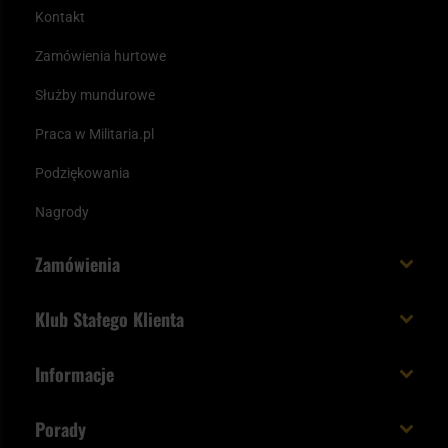
Kontakt
Zamówienia hurtowe
Służby mundurowe
Praca w Militaria.pl
Podziękowania
Nagrody
Zamówienia
Koszt i czas dostawy
Klub Stałego Klienta
Zamów do 23:00 - dostawa jutro!
Co zyskujesz z kontem KSK
Informacje
Paczka w weekend
Jak wykorzystać punkty KSK
Regulamin
Status zamówienia
Porady
Unboxing Militaria.pl