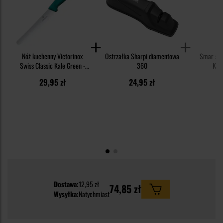
Nóż kuchenny Victorinox
Ostrzałka Sharpi diamentowa
Smar syn
Swiss Classic Kale Green -
360
Knif
ząbkowany z zaokrąglonym
29,95 zł
24,95 zł
1
czubkiem
Dostawa:
12,95 zł
74,85 zł
Wysyłka:
Natychmiast