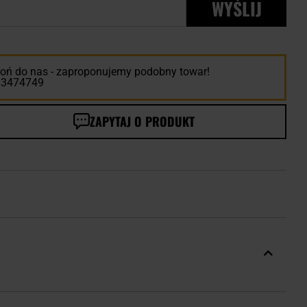
WYŚLIJ
ń do nas - zaproponujemy podobny towar!
13474749
ZAPYTAJ O PRODUKT