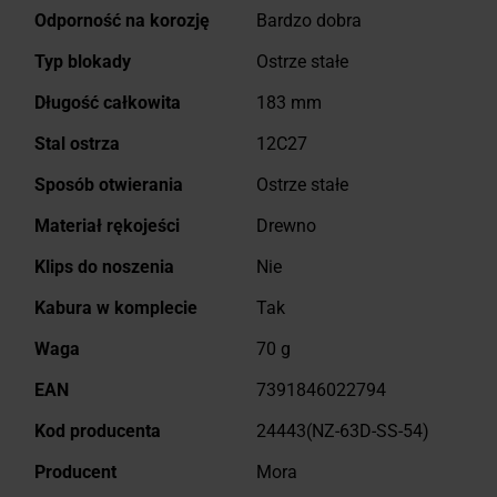
Odporność na korozję
Bardzo dobra
Typ blokady
Ostrze stałe
Długość całkowita
183 mm
Stal ostrza
12C27
Sposób otwierania
Ostrze stałe
Materiał rękojeści
Drewno
Klips do noszenia
Nie
Kabura w komplecie
Tak
Waga
70 g
EAN
7391846022794
Kod producenta
24443(NZ-63D-SS-54)
Producent
Mora