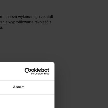
stron ostrza wykonanego ze
stali
cznie wyprofilowana rękojeść z
a.
About