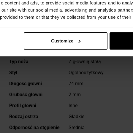
e content and ads, to provide social media features and to analy
 our site with our social media, advertising and analytics partn
DANE TECHNICZNE
 provided to them or that they’ve collected from your use of their
Customize
Więcej
Typ noża
Z głownią stałą
informacji
Styl
Ogólnoużytkowy
Długość głowni
74 mm
Grubość głowni
2 mm
Profil głowni
Inne
Rodzaj ostrza
Gładkie
Odporność na stępienie
Średnia