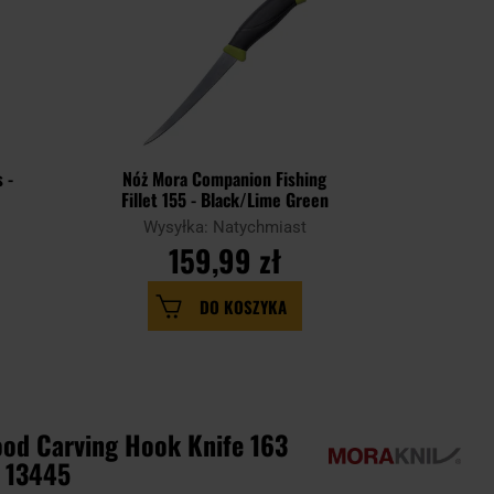
LETNIA WYPRZEDAŻ
PERSONALIZACJA
KOŃCÓWKA SERII
 -
Nóż Mora Companion Fishing
Nóż Mora 
Fillet 155 - Black/Lime Green
Wysyłka: Natychmiast
Wysy
159,99 zł
164,9
DO KOSZYKA
od Carving Hook Knife 163
 13445