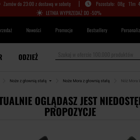
|
Zamów do 23:00 z dostawą w sobotę
08
g
11
m
LETNIA WYPRZEDAŻ DO -50%
przedaż
Nowości
Promocje
Bestsellery
Personali
R
ODZIEŻ
Noże z głownią stałą
Noże Mora z głownią stałą
Nóż Mora 
TUALNIE OGLĄDASZ JEST NIEDOSTĘ
PROPOZYCJE