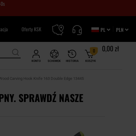
39
s
zacja
Oferty KSK
PL
PLN
0,00 zł
0
KONTO
SCHOWEK
HISTORIA
KOSZYK
Wood Carving Hook Knife 163 Double Edge 13445
PNY. SPRAWDŹ NASZE