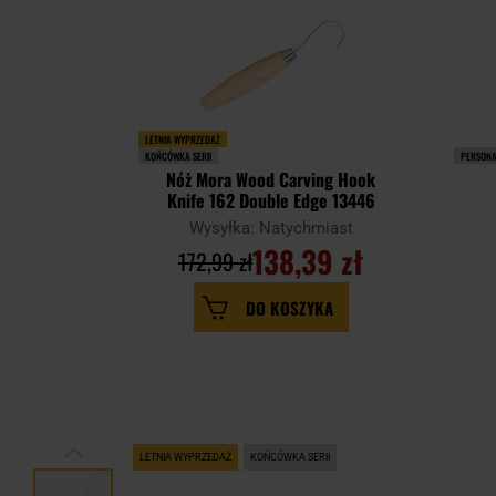
LETNIA WYPRZEDAŻ
KOŃCÓWKA SERII
PERSONA
Nóż Mora Wood Carving Hook
Knife 162 Double Edge 13446
Wysyłka: Natychmiast
138,39 zł
172,99 zł
DO KOSZYKA
LETNIA WYPRZEDAŻ
KOŃCÓWKA SERII