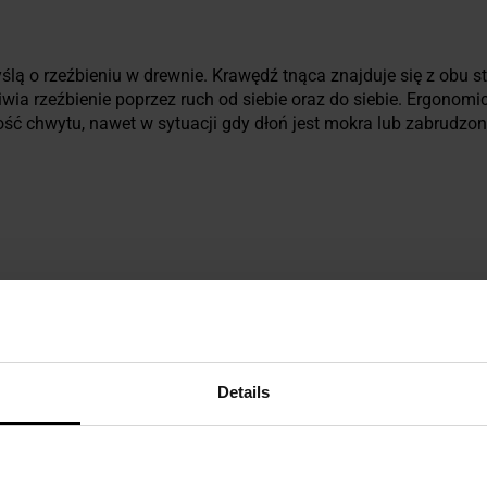
lą o rzeźbieniu w drewnie. Krawędź tnąca znajduje się z obu 
iwia rzeźbienie poprzez ruch od siebie oraz do siebie. Ergonomi
ć chwytu, nawet w sytuacji gdy dłoń jest mokra lub zabrudzon
Details
ezpieczeństwo