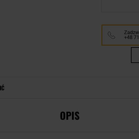
Zadzwo
+48 7
IĆ
OPIS