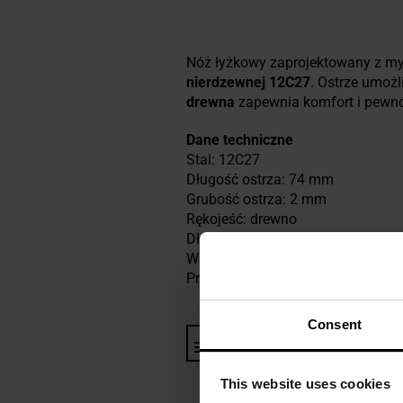
Nóż łyżkowy zaprojektowany z myś
nierdzewnej 12C27
. Ostrze umożl
drewna
zapewnia komfort i pewnoś
Dane techniczne
Stal: 12C27
Długość ostrza: 74 mm
Grubość ostrza: 2 mm
Rękojeść: drewno
Długość całkowita: 183 mm
Waga: 70 g
Producent:
Mora, Szwecja
Consent
Informacja o producencie i b
This website uses cookies