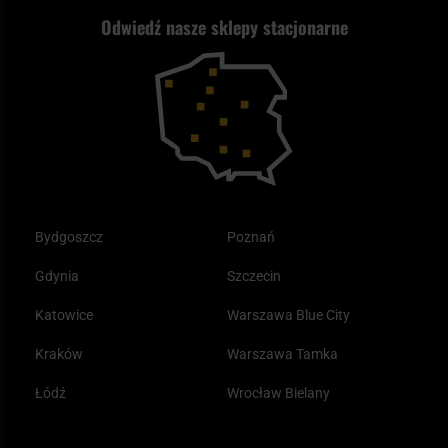
ASG czy wiatrówka - co wybrać?
Odwiedź nasze sklepy stacjonarne
Samoobrona
Kupony i kody rabatowe
Reklamacje i gwarancja
Bushcraft - co to jest i jak zacząć?
Outdoor
Tax Free
Plecak ewakuacyjny preppersa
Odzież
Bydgoszcz
Poznań
Gdynia
Szczecin
Katowice
Warszawa Blue City
Kraków
Warszawa Tamka
Łódź
Wrocław Bielany