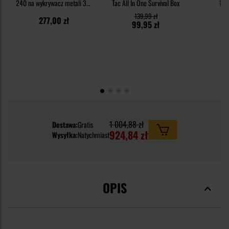
240 na wykrywacz metali 31 l
Tac All In One Survival Box
100
- Green/Black
139,99 zł
277,00 zł
6
99,95 zł
1 004,88 zł
Dostawa:
Gratis
924,84 zł
Wysyłka:
Natychmiast
OPIS