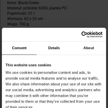
Kolor: Black/Green
Materiał: poliester 600D, pianka PU
Pojemność: 31 l
Wymiary: 65 x 32 cm
Waga: 700 g
Producent:
XP Metal Detectors, Francja
Informacja o producencie i bezpieczeństwo
Consent
Details
About
DANE TECHNICZNE
This website uses cookies
We use cookies to personalise content and ads, to
provide social media features and to analyse our traffic.
We also share information about your use of our site with
our social media, advertising and analytics partners who
Więcej
Kolor/kamuflaż
Odcienie zieleni
may combine it with other information that you’ve
informacji
provided to them or that they’ve collected from your use
Zapięcie komory głównej
Zamek
błyskawiczny
of their services.