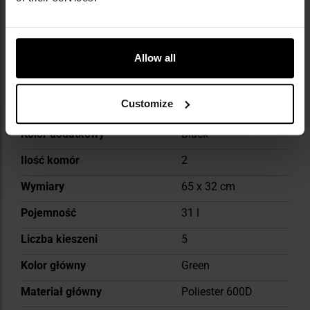
Dedykowana kieszeń na
Nie
laptop
Allow all
Kompatybilność z
Tak
molle/pals
Customize
Siatka dystansująca
Nie
Kolor dodatkowy
Black
Ilość komór
2
Wymiary
65 x 32 cm
Pojemność
31 l
Liczba kieszeni
5
Kolor główny
Green
Materiał główny
Poliester 600D