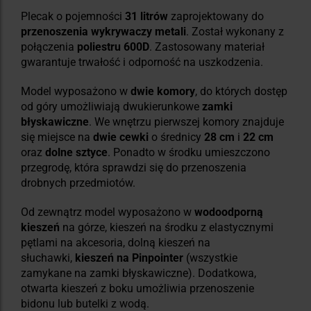
Plecak o pojemności
31 litrów
zaprojektowany do
przenoszenia wykrywaczy metali
. Został wykonany z
połączenia
poliestru
600D
. Zastosowany materiał
gwarantuje trwałość i odporność na uszkodzenia.
Model wyposażono w
dwie komory
, do których dostęp
od góry umożliwiają dwukierunkowe
zamki
błyskawiczne
. We wnętrzu pierwszej komory znajduje
się miejsce na
dwie cewki
o średnicy
28 cm
i
22 cm
oraz
dolne sztyce
. Ponadto w środku umieszczono
przegrodę, która sprawdzi się do przenoszenia
drobnych przedmiotów.
Od zewnątrz model wyposażono w
wodoodporną
kieszeń
na górze, kieszeń na środku z elastycznymi
pętlami na akcesoria, dolną kieszeń na
słuchawki,
kieszeń na Pinpointer
(wszystkie
zamykane na zamki błyskawiczne). Dodatkowa,
otwarta kieszeń z boku umożliwia przenoszenie
bidonu lub butelki z wodą.