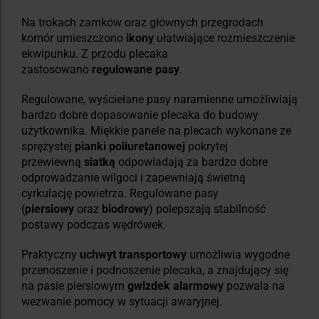
Na trokach zamków oraz głównych przegrodach
komór umieszczono
ikony
ułatwiające rozmieszczenie
ekwipunku. Z przodu plecaka
zastosowano
regulowane pasy
.
Regulowane, wyściełane pasy naramienne umożliwiają
bardzo dobre dopasowanie plecaka do budowy
użytkownika. Miękkie panele na plecach wykonane ze
sprężystej
pianki poliuretanowej
pokrytej
przewiewną
siatką
odpowiadają za bardzo dobre
odprowadzanie wilgoci i zapewniają świetną
cyrkulację powietrza. Regulowane pasy
(
piersiowy
oraz
biodrowy
) polepszają stabilność
postawy podczas wędrówek.
Praktyczny
uchwyt transportowy
umożliwia wygodne
przenoszenie i podnoszenie plecaka, a znajdujący się
na pasie piersiowym
gwizdek alarmowy
pozwala na
wezwanie pomocy w sytuacji awaryjnej.