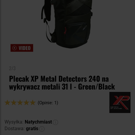
2/3
Plecak XP Metal Detectors 240 na
wykrywacz metali 31 l - Green/Black
Ocena:
(Opinie: 1)
100
100
% of
Wysyłka:
Natychmiast
Dostawa:
gratis