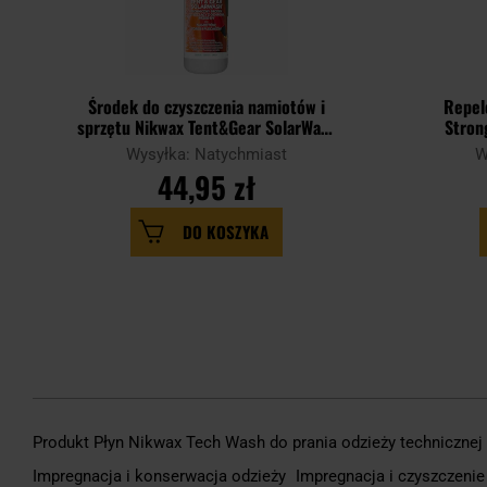
Środek do czyszczenia namiotów i
Repel
sprzętu Nikwax Tent&Gear SolarWash
Stron
Spray-on - 500 ml
Wysyłka: Natychmiast
W
44,95 zł
DO KOSZYKA
Produkt Płyn Nikwax Tech Wash do prania odzieży technicznej i
Impregnacja i konserwacja odzieży
Impregnacja i czyszczeni