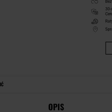
Bez
30-
Cen
Rat
Spr
IĆ
OPIS