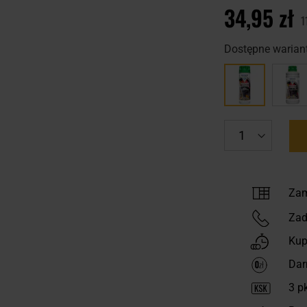
34,95 zł
1
Dostępne wariant
Zam
Zad
Kup
Dar
3
pk