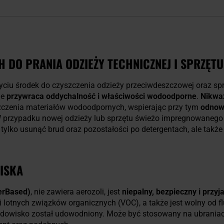
 DO PRANIA ODZIEŻY TECHNICZNEJ I SPRZĘTU
życiu środek do czyszczenia odzieży przeciwdeszczowej oraz sp
ie
przywraca oddychalność i właściwości wodoodporne
.
Nikwa
szczenia materiałów wodoodpornych, wspierając przy tym
odnow
W przypadku nowej odzieży lub sprzętu świeżo impregnowanego
tylko usunąć brud oraz pozostałości po detergentach, ale takż
ISKA
erBased)
, nie zawiera aerozoli, jest
niepalny, bezpieczny i przy
 lotnych związków organicznych (VOC), a także jest wolny od 
odowisko został udowodniony. Może być stosowany na ubrania