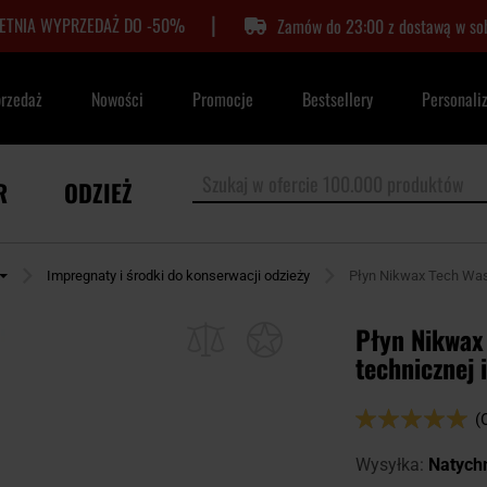
|
LETNIA WYPRZEDAŻ DO -50%
Zamów do 23:00 z dostawą w so
przedaż
Nowości
Promocje
Bestsellery
Personali
R
ODZIEŻ
Impregnaty i środki do konserwacji odzieży
Płyn Nikwax Tech Wash 
Płyn Nikwax
technicznej 
Ocena:
(
100
100
% of
Wysyłka:
Natych