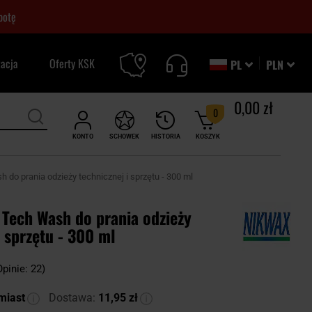
botę
zacja
Oferty KSK
PL
PLN
0,00 zł
0
KONTO
SCHOWEK
HISTORIA
KOSZYK
do prania odzieży technicznej i sprzętu - 300 ml
 Tech Wash do prania odzieży
i sprzętu - 300 ml
Opinie: 22)
miast
Dostawa:
11,95 zł