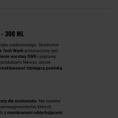
 - 300 ML
rzętu outdoorowego. Skutecznie
x Tech Wash
przeznaczony jest
ienie warstwy DWR
i poprawę
 produktami Nikwax, użycie
e
reaktywować istniejącą powłokę
jazny dla środowiska
. Nie zawiera
fluorowęglowodorów, których
ch
z membranami oddychającymi
,