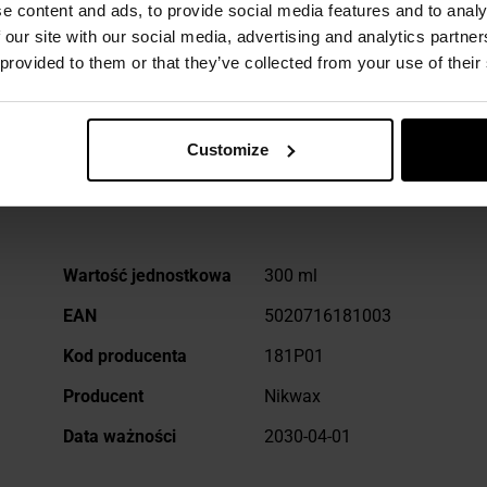
e content and ads, to provide social media features and to analy
 our site with our social media, advertising and analytics partn
 provided to them or that they’ve collected from your use of their
DANE TECHNICZNE
Customize
Więcej
Wartość jednostkowa
300 ml
informacji
EAN
5020716181003
Kod producenta
181P01
Producent
Nikwax
Data ważności
2030-04-01