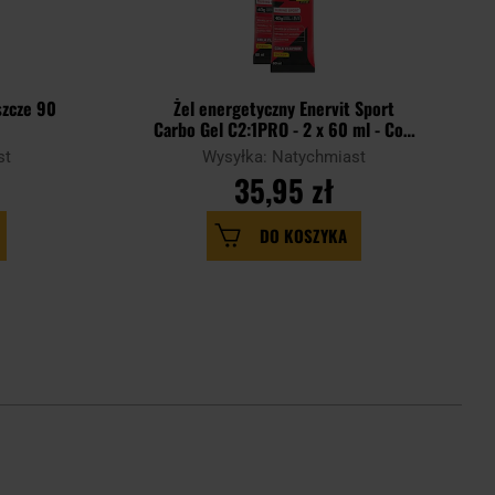
szcze 90
Żel energetyczny Enervit Sport
Carbo Gel C2:1PRO - 2 x 60 ml - Cola
z kofeiną
st
Wysyłka: Natychmiast
35,95 zł
DO KOSZYKA