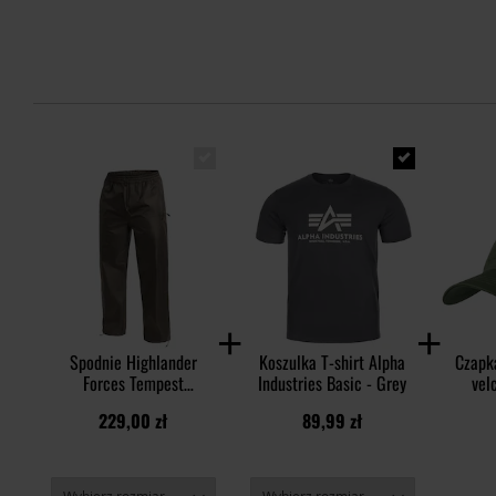
Spodnie Highlander
Koszulka T-shirt Alpha
Czapk
Forces Tempest
Industries Basic - Grey
vel
Waterproof Trousers -
PolyC
229,00 zł
89,99 zł
Ranger Green