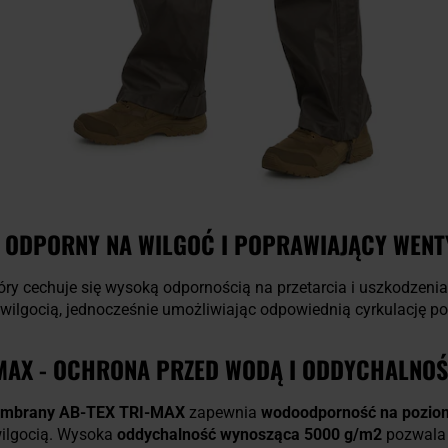
 ODPORNY NA WILGOĆ I POPRAWIAJĄCY WENT
tóry cechuje się wysoką odpornością na przetarcia i uszkodzeni
 wilgocią, jednocześnie umożliwiając odpowiednią cyrkulację po
MAX - OCHRONA PRZED WODĄ I ODDYCHALNO
embrany AB-TEX TRI-MAX
zapewnia
wodoodporność na pozi
wilgocią. Wysoka
oddychalność wynosząca 5000 g/m2
pozwala 