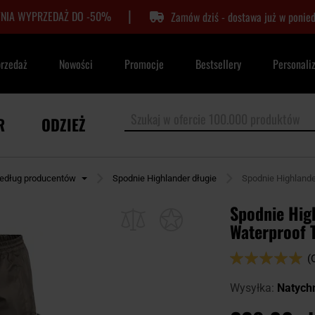
|
TNIA WYPRZEDAŻ DO -50%
Zamów dziś - dostawa już w ponied
przedaż
Nowości
Promocje
Bestsellery
Personali
R
ODZIEŻ
edług producentów
Spodnie Highlander długie
Spodnie Highlande
Spodnie Hig
Waterproof 
Ocena:
(
100
100
% of
Wysyłka:
Natych