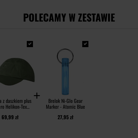
POLECAMY W ZESTAWIE
a z daszkiem plus
Brelok Ni-Glo Gear
cro Helikon-Tex
Marker - Atomic Blue
otton Rip-Stop -
69,99 zł
27,95 zł
Olive Green