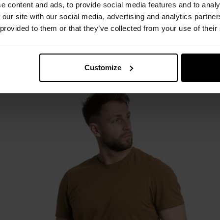
e content and ads, to provide social media features and to analy
o pierwsza lub druga warstwa odzieży, w zależności od potrz
 our site with our social media, advertising and analytics partn
 provided to them or that they’ve collected from your use of their
Ab-Tex Tri-Max
Customize