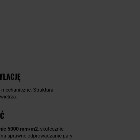
YLACJĘ
a mechaniczne. Struktura
wietrza.
ŚĆ
omie 5000 mm/m2
, skutecznie
na sprawne odprowadzanie pary