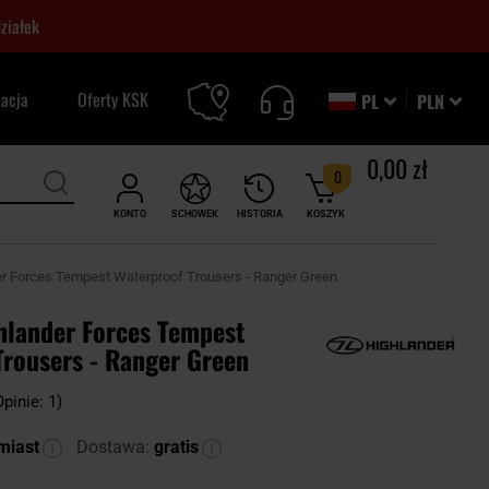
ziałek
zacja
Oferty KSK
PL
PLN
0,00 zł
0
KONTO
SCHOWEK
HISTORIA
KOSZYK
r Forces Tempest Waterproof Trousers - Ranger Green
hlander Forces Tempest
Trousers - Ranger Green
Opinie: 1)
miast
Dostawa:
gratis