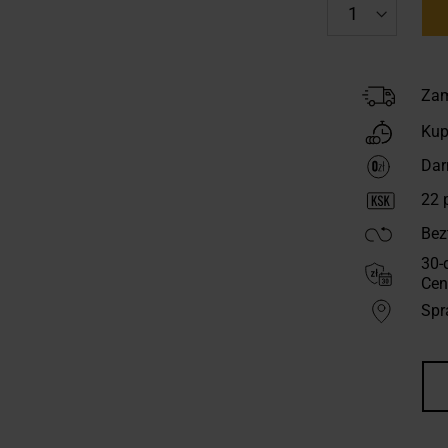
Zam
Kup
Dar
22
p
Bez
30-
Cen
Spr