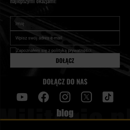
najlepszymi okazjami!
Imię
Subskrybuj
nasz
newsletter:
Zapoznałem się z
polityką prywatności
DOŁĄCZ
DOŁĄCZ DO NAS
y
f
i
t
tt
Blog