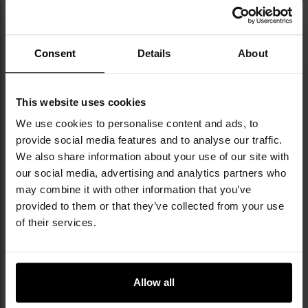
Highlander to szkocka marka założona w latach
80. XX wieku, specjalizująca się w
Consent
Details
About
projektowaniu i produkcji odzieży outdoorowej,
sprzętu turystycznego oraz akcesoriów
kempingowych. Firma oferuje trzy główne linie
produktów: Tactical - przeznaczoną do
This website uses cookies
ekstremalnych warunków i działań militarnych,
We use cookies to personalise content and ads, to
Forces - skierowaną do entuzjastów survivalu i
provide social media features and to analyse our traffic.
bushcraftu, oraz Outdoor - która obejmuje sprzęt
We also share information about your use of our site with
do turystyki i biwakowania. W asortymencie
our social media, advertising and analytics partners who
Highlander znajdują się m.in. funkcjonalne
may combine it with other information that you’ve
plecaki, namioty, śpiwory oraz odzież
termoaktywna, które są dostosowane do
provided to them or that they’ve collected from your use
potrzeb zarówno doświadczonych
of their services.
użytkowników, jak i amatorów aktywnego
spędzania czasu na świeżym powietrzu.
Allow all
DANE TECHNICZNE