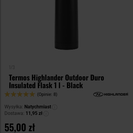
1/3
Termos Highlander Outdoor Duro
Insulated Flask 1 l - Black
Ocena:
(Opinie: 8)
100
100
% of
Wysyłka:
Natychmiast
Dostawa:
11,95 zł
55,00 zł