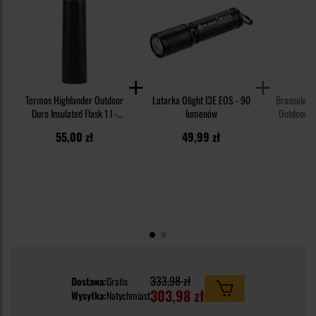
Termos Highlander Outdoor
Latarka Olight I3E EOS - 90
Bransoletk
Duro Insulated Flask 1 l -
lumenów
Outdoor z 
Black
55,00 zł
49,99 zł
1
333,98 zł
Dostawa:
Gratis
303,98 zł
Wysyłka:
Natychmiast