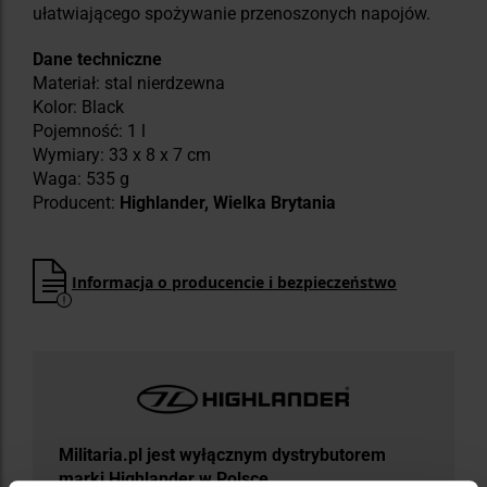
ułatwiającego spożywanie przenoszonych napojów.
Dane techniczne
Materiał: stal nierdzewna
Kolor: Black
Pojemność: 1 l
Wymiary: 33 x 8 x 7 cm
Waga: 535 g
Producent:
Highlander, Wielka Brytania
Informacja o producencie i bezpieczeństwo
Militaria.pl jest wyłącznym dystrybutorem
marki Highlander w Polsce.