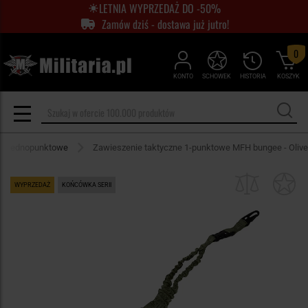
LETNIA WYPRZEDAŻ DO -50%
Zamów dziś - dostawa już jutro!
0
KONTO
SCHOWEK
HISTORIA
KOSZYK
ne jednopunktowe
Zawieszenie taktyczne 1-punktowe MFH bungee - Olive
WYPRZEDAŻ
KOŃCÓWKA SERII