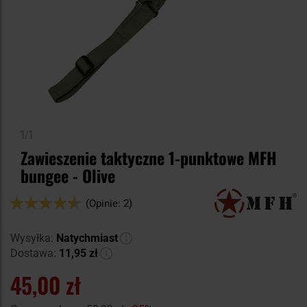
1/1
Zawieszenie taktyczne 1-punktowe MFH
bungee - Olive
Ocena:
(Opinie: 2)
90
100
% of
Wysyłka:
Natychmiast
Dostawa:
11,95 zł
45,00 zł