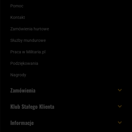
Pomoc
Kontakt
Zamówienia hurtowe
Służby mundurowe
Praca w Militaria.pl
Podziękowania
Nagrody
Zamówienia
Koszt i czas dostawy
Klub Stałego Klienta
Zamów do 23:00 - dostawa jutro!
Co zyskujesz z kontem KSK
Informacje
Paczka w weekend
Jak wykorzystać punkty KSK