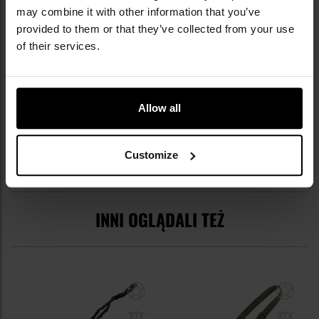
EAN
4044633113412
may combine it with other information that you’ve
provided to them or that they’ve collected from your use
Kod producenta
30757B
of their services.
Producent
MFH
OPINIE
Allow all
Customize
WARTO DOKUPIĆ
INNI OGLĄDALI TEŻ