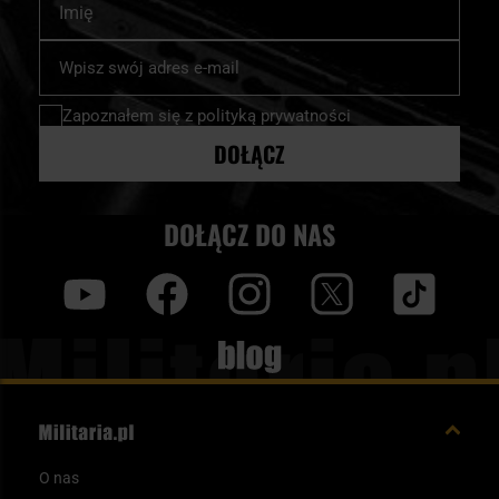
Subskrybuj
nasz
newsletter:
Zapoznałem się z
polityką prywatności
DOŁĄCZ
DOŁĄCZ DO NAS
y
f
i
t
tt
Blog
O nas