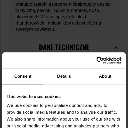
oferując szeroki asortyment obejmujący odzież
taktyczną, plecaki, śpiwory, namioty, noże,
akcesoria EDC oraz sprzęt dla służb
mundurowych i miłośników aktywności na
świeżym powietrzu.
DANE TECHNICZNE
Consent
Details
About
Więcej
Kolor główny
Olive
informacji
Materiał główny
poliester
This website uses cookies
Materiał dodatkowy
metal
We use cookies to personalise content and ads, to
Typ zawieszenia
1-punktowe
provide social media features and to analyse our traffic.
We also share information about your use of our site with
Długość
55-75 cm
our social media, advertising and analytics partners who