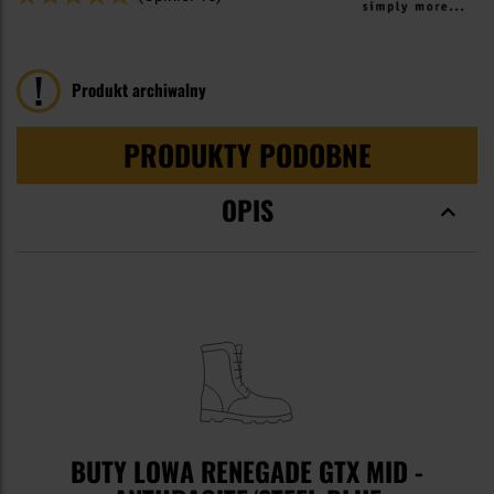
96
100
% of
Produkt archiwalny
PRODUKTY PODOBNE
OPIS
BUTY LOWA RENEGADE GTX MID -