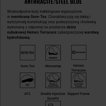
ANTHRACITE/STEEL BLUE
Wodoodporne buty trekkingowe wyposażone
w
membranę Gore-Tex
.
Charakteryzują się lekką i
wytrzymałą konstrukcją oraz podwyższoną cholewką
wykonaną z odpornej na przetarcia
skóry
nubukowej Heinen Terracare
zabezpieczonej
warstwą
hydrofobową
.
Heinen
Gore-Tex
Monowrap
Terracare
ATC
Double Injection
Support Frame
DuraPU