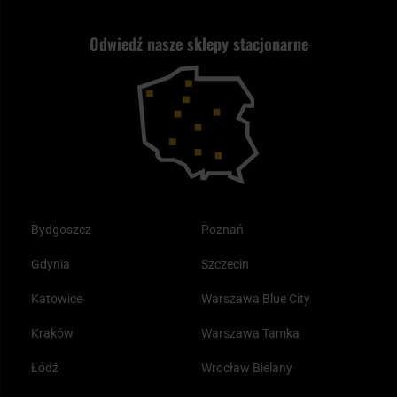
Strzelectwo
Nasz asortyment a prawo
Zwroty
ASG czy wiatrówka - co wybrać?
Odwiedź nasze sklepy stacjonarne
Samoobrona
Kupony i kody rabatowe
Reklamacje i gwarancja
Bushcraft - co to jest i jak zacząć?
Outdoor
Tax Free
Plecak ewakuacyjny preppersa
Odzież
Bydgoszcz
Poznań
Gdynia
Szczecin
Katowice
Warszawa Blue City
Kraków
Warszawa Tamka
Łódź
Wrocław Bielany