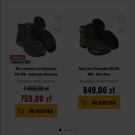
PROMOCJA
KOŃCÓWKA SERII
Buty damskie Lowa Renegade
Buty Lowa Renegade EVO GTX
GTX MID - Anthracite/Mandarin
MID - Olive/Navy
Wysyłka: Natychmiast
Wysyłka: Natychmiast
1 060,00 zł
849,00 zł
759,00 zł
DO KOSZYKA
DO KOSZYKA