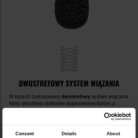
DWUSTREFOWY SYSTEM WIĄZANIA
W butach zastosowano
dwustrefowy
system wiązania
który umożliwia dokładne dopasowanie butów, a
metalowe przelotki pozwalają na sprawne wiązanie
sznurowadeł.
Consent
Details
About