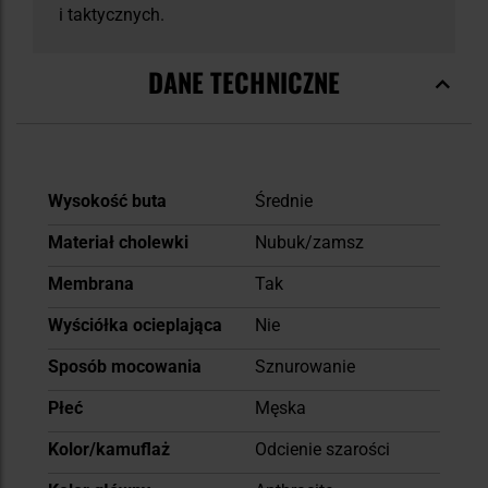
i taktycznych.
DANE TECHNICZNE
Więcej
Wysokość buta
Średnie
informacji
Materiał cholewki
Nubuk/zamsz
Membrana
Tak
Wyściółka ocieplająca
Nie
Sposób mocowania
Sznurowanie
Płeć
Męska
Kolor/kamuflaż
Odcienie szarości