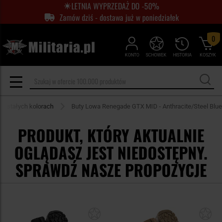
LETNIA WYPRZEDAŻ DO -50%
Zamów dziś - dostawa już w poniedziałek
0
KONTO
SCHOWEK
HISTORIA
KOSZYK
zostałych kolorach
Buty Lowa Renegade GTX MID - Anthracite/Steel Blue
PRODUKT, KTÓRY AKTUALNIE
OGLĄDASZ JEST NIEDOSTĘPNY.
SPRAWDŹ NASZE PROPOZYCJE