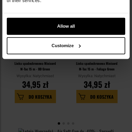
of their services.
Allow all
Customize
Linka spadochronowa Minicord
Linka spadochronowa Minicord
M-Tac 15 m - OD Green
M-Tac 15 m - Foliage Green
Wysyłka: Natychmiast
Wysyłka: Natychmiast
34,95 zł
34,95 zł
DO KOSZYKA
DO KOSZYKA