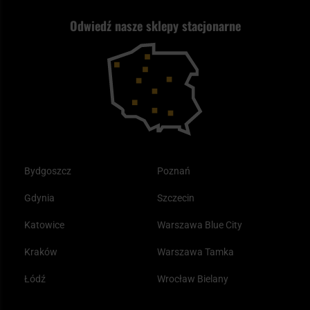
Nasz asortyment a prawo
Zwroty
ASG czy wiatrówka - co wybrać?
Odwiedź nasze sklepy stacjonarne
Samoobrona
Kupony i kody rabatowe
Reklamacje i gwarancja
Bushcraft - co to jest i jak zacząć?
Outdoor
Tax Free
Plecak ewakuacyjny preppersa
Odzież
Bydgoszcz
Poznań
Gdynia
Szczecin
Katowice
Warszawa Blue City
Kraków
Warszawa Tamka
Łódź
Wrocław Bielany