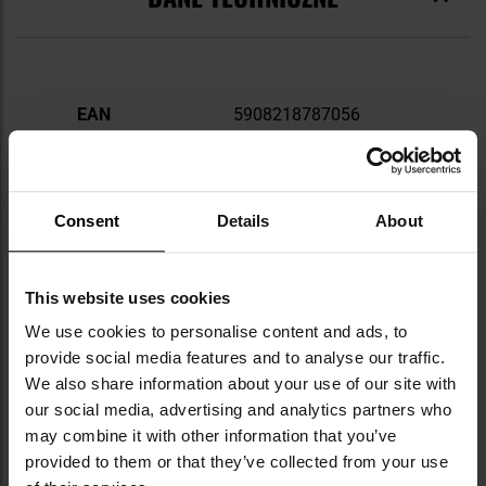
Więcej
EAN
5908218787056
informacji
Kod producenta
CD-PC1-NL-0Q
Producent
Atwood Rope MFG
Consent
Details
About
OPINIE
This website uses cookies
We use cookies to personalise content and ads, to
WARTO DOKUPIĆ
provide social media features and to analyse our traffic.
We also share information about your use of our site with
our social media, advertising and analytics partners who
INNI OGLĄDALI TEŻ
may combine it with other information that you’ve
provided to them or that they’ve collected from your use