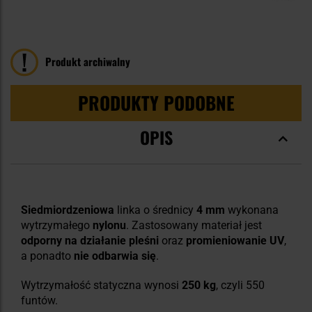
100
100
% of
Produkt archiwalny
PRODUKTY PODOBNE
OPIS
Siedmiordzeniowa
linka o średnicy
4 mm
wykonana
wytrzymałego
nylonu
. Zastosowany materiał jest
odporny na
działanie pleśni
oraz
promieniowanie UV
,
a ponadto
nie odbarwia się
.
Wytrzymałość statyczna wynosi
250 kg
, czyli 550
funtów.