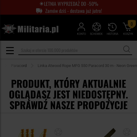
LETNIA WYPRZEDAŻ DO -50%
Zamów dziś - dostawa już jutro!
0
KONTO
SCHOWEK
HISTORIA
KOSZYK
Paracord
Linka Atwood Rope MFG 550 Paracord 30 m - Neon Green
PRODUKT, KTÓRY AKTUALNIE
OGLĄDASZ JEST NIEDOSTĘPNY.
SPRAWDŹ NASZE PROPOZYCJE