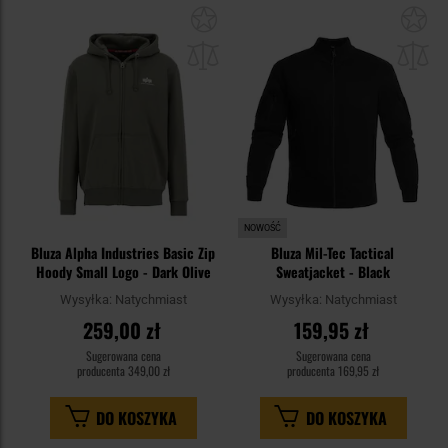
Dodaj
Do
do
do
schowka
sc
NOWOŚĆ
Bluza Alpha Industries Basic Zip
Bluza Mil-Tec Tactical
Hoody Small Logo - Dark Olive
Sweatjacket - Black
Wysyłka:
Natychmiast
Wysyłka:
Natychmiast
259,00 zł
159,95 zł
Sugerowana cena
Sugerowana cena
producenta
349,00 zł
producenta
169,95 zł
DO KOSZYKA
DO KOSZYKA