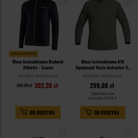
schowka
sc
LETNIA WYPRZEDAŻ
Bluza termoaktywna Brubeck
Bluza termoaktywna A10
Athletic - Czarna
Equipment Vesta Instructor X-
Move - Olive Green
Wysyłka:
Natychmiast
Wysyłka:
Natychmiast
202,30 zł
299,00 zł
289,00 zł
Sugerowana cena
producenta
319,00 zł
DO KOSZYKA
DO KOSZYKA
Dodaj
Do
do
do