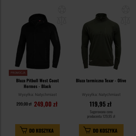
Dodaj
Do
do
do
schowka
sc
PROMOCJA
Bluza Pitbull West Coast
Bluza termiczna Texar - Olive
Hermes - Black
Wysyłka:
Natychmiast
Wysyłka:
Natychmiast
249,00 zł
119,95 zł
299,00 zł
Sugerowana cena
producenta
129,95 zł
DO KOSZYKA
DO KOSZYKA