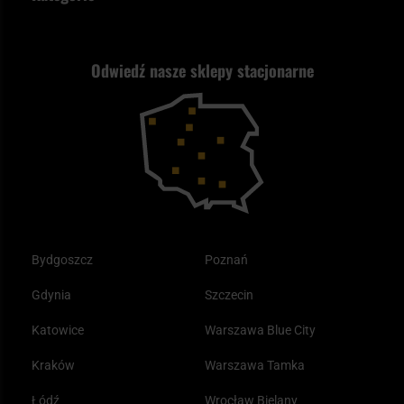
Polityka prywatności
Wysyłka za granicę
Jak wybrać replikę ASG?
Strzelectwo
Nasz asortyment a prawo
Zwroty
ASG czy wiatrówka - co wybrać?
Odwiedź nasze sklepy stacjonarne
Samoobrona
Kupony i kody rabatowe
Reklamacje i gwarancja
Bushcraft - co to jest i jak zacząć?
Outdoor
Tax Free
Plecak ewakuacyjny preppersa
Odzież
Bydgoszcz
Poznań
Gdynia
Szczecin
Katowice
Warszawa Blue City
Kraków
Warszawa Tamka
Łódź
Wrocław Bielany