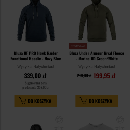
PROMOCJA
Bluza UF PRO Hawk Raider
Bluza Under Armour Rival Fleece
Functional Hoodie - Navy Blue
- Marine OD Green/White
Wysyłka:
Natychmiast
Wysyłka:
Natychmiast
339,00 zł
199,95 zł
249,00 zł
Sugerowana cena
producenta
359,00 zł
DO KOSZYKA
DO KOSZYKA
Dodaj
Do
do
do