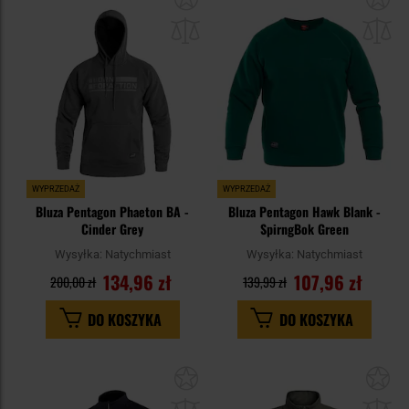
do
do
schowka
sc
WYPRZEDAŻ
WYPRZEDAŻ
Bluza Pentagon Phaeton BA -
Bluza Pentagon Hawk Blank -
Cinder Grey
SpirngBok Green
Wysyłka:
Natychmiast
Wysyłka:
Natychmiast
134,96 zł
107,96 zł
200,00 zł
139,99 zł
DO KOSZYKA
DO KOSZYKA
Dodaj
Do
do
do