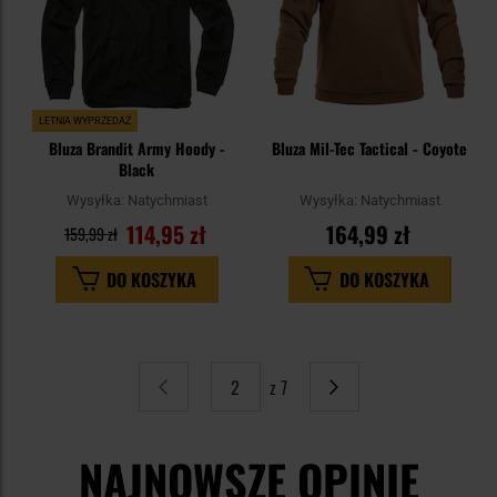
LETNIA WYPRZEDAŻ
Bluza Brandit Army Hoody -
Bluza Mil-Tec Tactical - Coyote
Black
Wysyłka:
Natychmiast
Wysyłka:
Natychmiast
114,95 zł
164,99 zł
159,99 zł
DO KOSZYKA
DO KOSZYKA
z 7
Strona
Poprzednie
Strona
Następne
NAJNOWSZE OPINIE