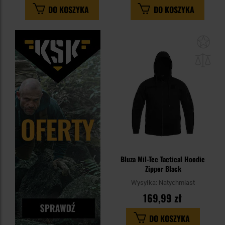
DO KOSZYKA
DO KOSZYKA
Dod
do
sc
Bluza Mil-Tec Tactical Hoodie
Zipper Black
Wysyłka:
Natychmiast
169,99 zł
DO KOSZYKA