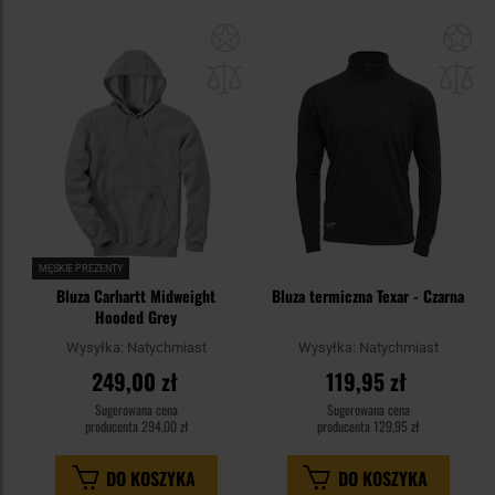
Dodaj
Do
do
do
schowka
sc
MĘSKIE PREZENTY
Bluza Carhartt Midweight
Bluza termiczna Texar - Czarna
Hooded Grey
Wysyłka:
Natychmiast
Wysyłka:
Natychmiast
249,00 zł
119,95 zł
Sugerowana cena
Sugerowana cena
producenta
294,00 zł
producenta
129,95 zł
DO KOSZYKA
DO KOSZYKA