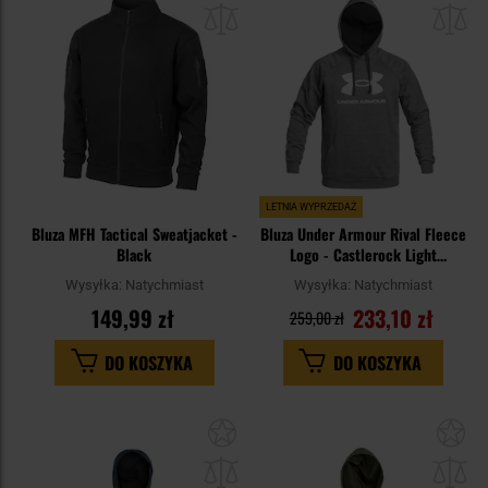
schowka
sc
LETNIA WYPRZEDAŻ
Bluza MFH Tactical Sweatjacket -
Bluza Under Armour Rival Fleece
Black
Logo - Castlerock Light
Heather/White
Wysyłka:
Natychmiast
Wysyłka:
Natychmiast
149,99 zł
233,10 zł
259,00 zł
DO KOSZYKA
DO KOSZYKA
Dodaj
Do
do
do
schowka
sc