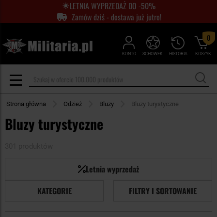
LETNIA WYPRZEDAŻ DO -50%
Zamów dziś - dostawa już jutro!
0
KONTO
SCHOWEK
HISTORIA
KOSZYK
Strona główna
Odzież
Bluzy
Bluzy turystyczne
Bluzy turystyczne
301 produktów
Letnia wyprzedaż
KATEGORIE
FILTRY I SORTOWANIE