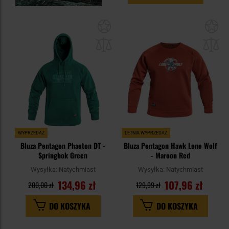
Dodaj
Do
do
do
schowka
sc
WYPRZEDAŻ
LETNIA WYPRZEDAŻ
Bluza Pentagon Phaeton DT -
Bluza Pentagon Hawk Lone Wolf
Springbok Green
- Maroon Red
Wysyłka:
Natychmiast
Wysyłka:
Natychmiast
134,96 zł
107,96 zł
200,00 zł
129,99 zł
DO KOSZYKA
DO KOSZYKA