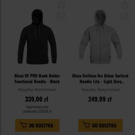
Dodaj
Do
do
do
schowka
sc
Bluza UF PRO Hawk Raider
Bluza Helikon-Tex Urban Tactical
Functional Hoodie - Black
Hoodie Lite - Light Grey
Melange
Wysyłka:
Natychmiast
Wysyłka:
Natychmiast
339,00 zł
249,99 zł
Sugerowana cena
producenta
359,00 zł
DO KOSZYKA
DO KOSZYKA