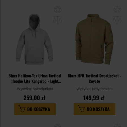
Dodaj
Do
do
do
schowka
sc
Bluza Helikon-Tex Urban Tactical
Bluza MFH Tactical Sweatjacket -
Hoodie Lite Kangaroo - Light
Coyote
Grey Melange
Wysyłka:
Natychmiast
Wysyłka:
Natychmiast
259,00 zł
149,99 zł
DO KOSZYKA
DO KOSZYKA
Dodaj
Do