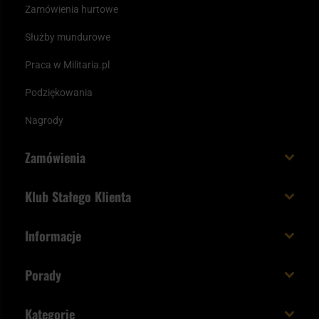
Zamówienia hurtowe
Służby mundurowe
Praca w Militaria.pl
Podziękowania
Nagrody
Zamówienia
Koszt i czas dostawy
Klub Stałego Klienta
Zamów do 23:00 - dostawa jutro!
Co zyskujesz z kontem KSK
Informacje
Paczka w weekend
Jak wykorzystać punkty KSK
Regulamin
Status zamówienia
Porady
Unboxing Militaria.pl
Cookies
Sposoby płatności
Polecane śpiwory na wiosnę
Logowanie
Kategorie