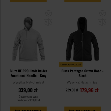
Dodaj
Do
do
do
schowka
sc
LETNIA WYPRZEDAŻ
Bluza UF PRO Hawk Raider
Bluza Pentagon Griffin Hood -
Functional Hoodie - Grey
Black
Wysyłka:
Natychmiast
Wysyłka:
Natychmiast
339,00 zł
179,96 zł
229,00 zł
Sugerowana cena
producenta
359,00 zł