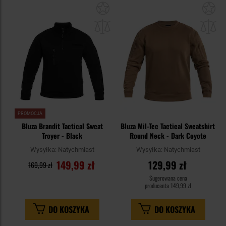
Dodaj
Do
do
do
schowka
sc
PROMOCJA
Bluza Brandit Tactical Sweat
Bluza Mil-Tec Tactical Sweatshirt
Troyer - Black
Round Neck - Dark Coyote
Wysyłka:
Natychmiast
Wysyłka:
Natychmiast
149,99 zł
129,99 zł
169,99 zł
Sugerowana cena
producenta
149,99 zł
DO KOSZYKA
DO KOSZYKA