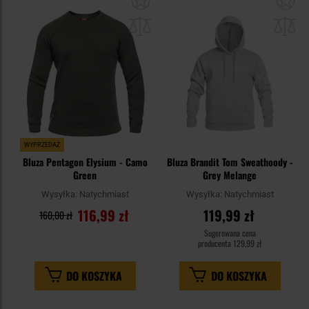
do
do
schowka
sc
WYPRZEDAŻ
Bluza Pentagon Elysium - Camo
Bluza Brandit Tom Sweathoody -
Green
Grey Melange
Wysyłka:
Natychmiast
Wysyłka:
Natychmiast
116,99 zł
119,99 zł
160,00 zł
Sugerowana cena
producenta
129,99 zł
DO KOSZYKA
DO KOSZYKA