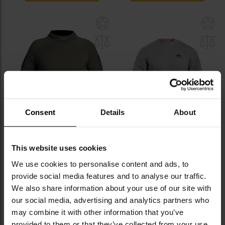
Dodaj
Do
do
do
schowka
sc
Consent
Details
About
Bluza termoaktywna A10
Bluza Alpha Industries Basic
This website uses cookies
Equipment Hoodie Instructor X-
Sweater Small Logo - Grey
Move - Olive Green
Heather
We use cookies to personalise content and ads, to
Wysyłka:
Natychmiast
Wysyłka:
Natychmiast
provide social media features and to analyse our traffic.
279,00 zł
199,99 zł
We also share information about your use of our site with
Sugerowana cena
Sugerowana cena
producenta
299,95 zł
producenta
259,00 zł
our social media, advertising and analytics partners who
may combine it with other information that you’ve
DO KOSZYKA
DO KOSZYKA
provided to them or that they’ve collected from your use