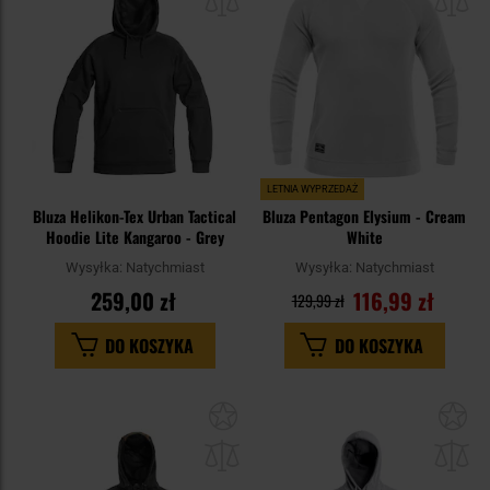
schowka
sc
LETNIA WYPRZEDAŻ
Bluza Helikon-Tex Urban Tactical
Bluza Pentagon Elysium - Cream
Hoodie Lite Kangaroo - Grey
White
Wysyłka:
Natychmiast
Wysyłka:
Natychmiast
259,00 zł
116,99 zł
129,99 zł
DO KOSZYKA
DO KOSZYKA
Dodaj
Do
do
do
schowka
sc