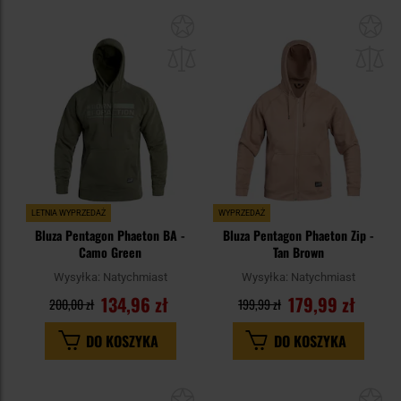
Dodaj
Do
do
do
schowka
sc
LETNIA WYPRZEDAŻ
WYPRZEDAŻ
Bluza Pentagon Phaeton BA -
Bluza Pentagon Phaeton Zip -
Camo Green
Tan Brown
Wysyłka:
Natychmiast
Wysyłka:
Natychmiast
134,96 zł
179,99 zł
200,00 zł
199,99 zł
DO KOSZYKA
DO KOSZYKA
Dodaj
Do