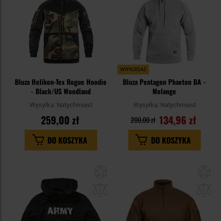
WYPRZEDAŻ
Bluza Helikon-Tex Rogue Hoodie
Bluza Pentagon Phaeton BA -
- Black/US Woodland
Melange
Wysyłka:
Natychmiast
Wysyłka:
Natychmiast
259,00 zł
134,96 zł
200,00 zł
DO KOSZYKA
DO KOSZYKA
Dodaj
Do
do
do
schowka
sc