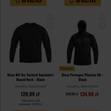
DO KOSZYKA
DO KOSZYKA
Dodaj
Do
do
do
schowka
sc
WYPRZEDAŻ
Bluza Mil-Tec Tactical Sweatshirt
Bluza Pentagon Phaeton BA -
Round Neck - Black
Black
Wysyłka:
Natychmiast
Wysyłka:
Natychmiast
129,99 zł
134,96 zł
200,00 zł
Sugerowana cena
producenta
149,99 zł