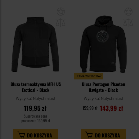
Dodaj
Do
do
do
schowka
sc
LETNIA WYPRZEDAŻ
Bluza termoaktywna MFH US
Bluza Pentagon Phaeton
Tactical - Black
Navigate - Black
Wysyłka:
Natychmiast
Wysyłka:
Natychmiast
119,95 zł
143,99 zł
159,99 zł
Sugerowana cena
producenta
139,99 zł
DO KOSZYKA
DO KOSZYKA