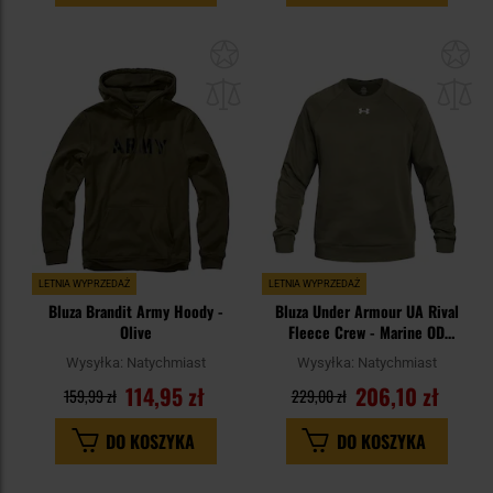
Dodaj
Do
do
do
schowka
sc
LETNIA WYPRZEDAŻ
LETNIA WYPRZEDAŻ
Bluza Brandit Army Hoody -
Bluza Under Armour UA Rival
Olive
Fleece Crew - Marine OD
Green/White
Wysyłka:
Natychmiast
Wysyłka:
Natychmiast
114,95 zł
206,10 zł
159,99 zł
229,00 zł
DO KOSZYKA
DO KOSZYKA