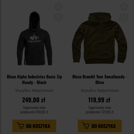
Dodaj
Do
do
do
schowka
sc
Bluza Alpha Industries Basic Zip
Bluza Brandit Tom Sweathoody -
Hoody - Black
Olive
Wysyłka:
Natychmiast
Wysyłka:
Natychmiast
249,00 zł
119,99 zł
Sugerowana cena
Sugerowana cena
producenta
349,00 zł
producenta
129,99 zł
DO KOSZYKA
DO KOSZYKA