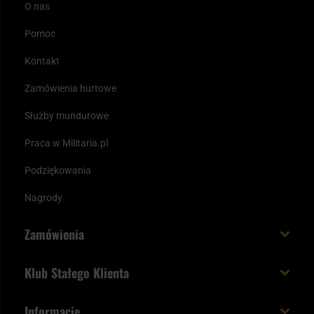
O nas
Pomoc
Kontakt
Zamówienia hurtowe
Służby mundurowe
Praca w Militaria.pl
Podziękowania
Nagrody
Zamówienia
Koszt i czas dostawy
Klub Stałego Klienta
Zamów do 23:00 - dostawa jutro!
Co zyskujesz z kontem KSK
Informacje