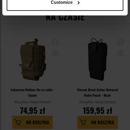
Customize
NA CZASIE
Ładownica Helikon-Tex na radio -
Kieszeń Direct Action Universal
Coyote
Radio Pouch - Black
Wysyłka: Natychmiast
Wysyłka: Natychmiast
74,95 zł
159,95 zł
DO KOSZYKA
DO KOSZYKA