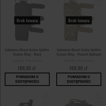
schowka
sc
Brak towaru
Brak towaru
Ładownica Direct Action Spitfire
Ładownica Direct Action Spitfire
Comms Wing - Black
Comms Wing - Pencott Badlands
Wysyłka:
Brak towaru
Wysyłka:
Brak towaru
169,95 zł
169,90 zł
POWIADOM O
POWIADOM O
DOSTĘPNOŚCI
DOSTĘPNOŚCI
Dodaj
Do
do
do
schowka
sc