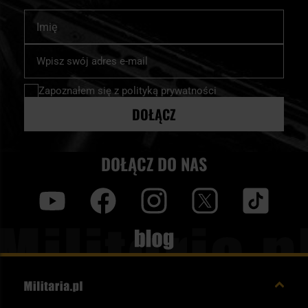
Imię
Subskrybuj
nasz
newsletter:
Zapoznałem się z
polityką prywatności
DOŁĄCZ
DOŁĄCZ DO NAS
y
f
i
t
tt
Blog