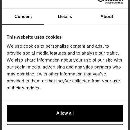
z 3
Strona
Poprzednie
Consent
Details
About
NAJNOWSZE OPINIE
This website uses cookies
We use cookies to personalise content and ads, to
Ładownica Helikon-Tex na radio - MultiCam
provide social media features and to analyse our traffic.
84,95 zł
We also share information about your use of our site with
our social media, advertising and analytics partners who
may combine it with other information that you’ve
provided to them or that they’ve collected from your use
of their services.
Allow all