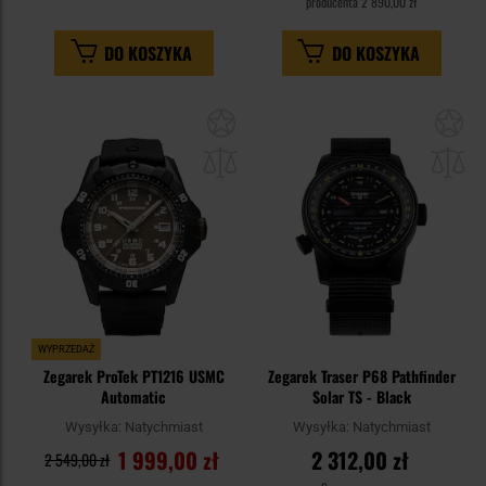
producenta
2 890,00 zł
DO KOSZYKA
DO KOSZYKA
Dodaj
Do
do
do
schowka
sc
WYPRZEDAŻ
Zegarek ProTek PT1216 USMC
Zegarek Traser P68 Pathfinder
Automatic
Solar TS - Black
Wysyłka:
Natychmiast
Wysyłka:
Natychmiast
1 999,00 zł
2 312,00 zł
2 549,00 zł