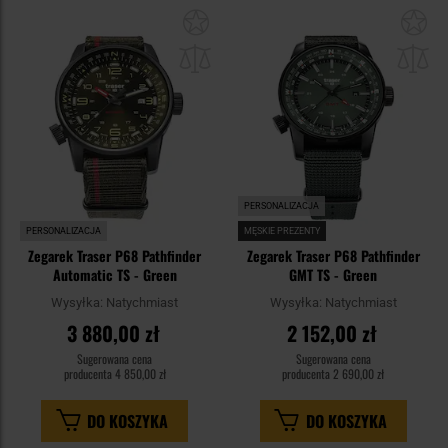
Dodaj
Do
do
do
schowka
sc
PERSONALIZACJA
PERSONALIZACJA
MĘSKIE PREZENTY
Zegarek Traser P68 Pathfinder
Zegarek Traser P68 Pathfinder
Automatic TS - Green
GMT TS - Green
Wysyłka:
Natychmiast
Wysyłka:
Natychmiast
3 880,00 zł
2 152,00 zł
Sugerowana cena
Sugerowana cena
producenta
4 850,00 zł
producenta
2 690,00 zł
DO KOSZYKA
DO KOSZYKA