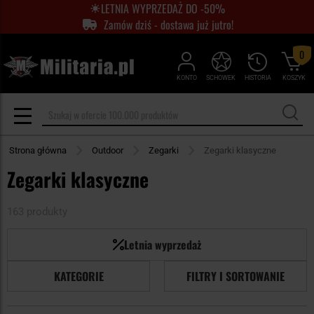
LETNIA WYPRZEDAŻ DO -50%
Zamów dziś - dostawa już jutro!
0
KONTO
SCHOWEK
HISTORIA
KOSZYK
Strona główna
Outdoor
Zegarki
Zegarki klasyczne
Zegarki klasyczne
163 produkty
Letnia wyprzedaż
KATEGORIE
FILTRY I SORTOWANIE