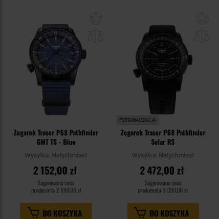
Dodaj
Do
do
do
schowka
sc
PERSONALIZACJA
Zegarek Traser P68 Pathfinder
Zegarek Traser P68 Pathfinder
GMT TS - Blue
Solar RS
Wysyłka:
Natychmiast
Wysyłka:
Natychmiast
2 152,00 zł
2 472,00 zł
Sugerowana cena
Sugerowana cena
producenta
2 690,00 zł
producenta
3 090,00 zł
DO KOSZYKA
DO KOSZYKA