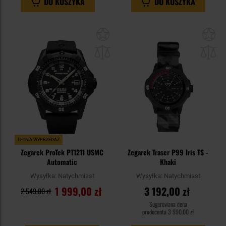
DO KOSZYKA
DO KOSZYKA
Dodaj
Do
do
do
schowka
sc
LETNIA WYPRZEDAŻ
Zegarek ProTek PT1211 USMC
Zegarek Traser P99 Iris TS -
Automatic
Khaki
Wysyłka:
Natychmiast
Wysyłka:
Natychmiast
1 999,00 zł
3 192,00 zł
2 549,00 zł
Sugerowana cena
producenta
3 990,00 zł