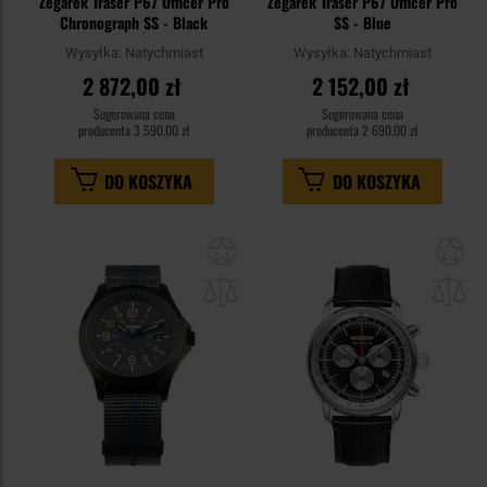
Zegarek Traser P67 Officer Pro
Zegarek Traser P67 Officer Pro
Chronograph SS - Black
SS - Blue
Wysyłka:
Natychmiast
Wysyłka:
Natychmiast
2 872,00 zł
2 152,00 zł
Sugerowana cena
Sugerowana cena
producenta
3 590,00 zł
producenta
2 690,00 zł
DO KOSZYKA
DO KOSZYKA
Dodaj
Do
do
do
schowka
sc