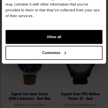
1 819,80 zł
2 319,30 zł
may combine it with other information that you’ve
Sugerowana cena
Sugerowana cena
provided to them or that they’ve collected from your use
producenta
2 022,00 zł
producenta
2 577,00 zł
of their services.
DO KOSZYKA
DO KOSZYKA
Dodaj
Do
Allow all
do
do
schowka
sc
Customize
Zegarek Iron Annie Classic
Zegarek Traser P96 Outdoor
5958-3 Automatic - Dark Blue
Pioneer TS - Sand
Wysyłka:
Natychmiast
Wysyłka:
Natychmiast