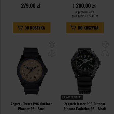
279,00 zł
1 280,00 zł
Sugerowana cena
producenta
1 422,00 zł
DO KOSZYKA
DO KOSZYKA
Dodaj
Do
do
do
schowka
sc
MĘSKIE PREZENTY
Zegarek Traser P96 Outdoor
Zegarek Traser P96 Outdoor
Pioneer RS - Sand
Pioneer Evolution RS - Black