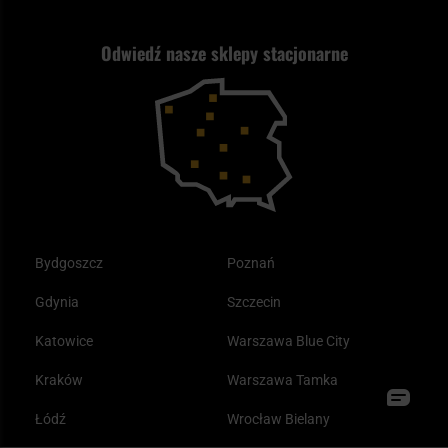
Strzelectwo
Nasz asortyment a prawo
Zwroty
ASG czy wiatrówka - co wybrać?
Odwiedź nasze sklepy stacjonarne
Samoobrona
Kupony i kody rabatowe
Reklamacje i gwarancja
Bushcraft - co to jest i jak zacząć?
Outdoor
Tax Free
Plecak ewakuacyjny preppersa
Odzież
Bydgoszcz
Poznań
Gdynia
Szczecin
Katowice
Warszawa Blue City
Kraków
Warszawa Tamka
Łódź
Wrocław Bielany