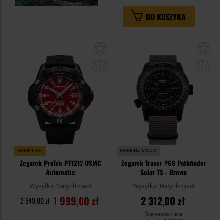
DO KOSZYKA
Dodaj
Do
do
do
schowka
sc
WYPRZEDAŻ
PERSONALIZACJA
Zegarek ProTek PT1212 USMC
Zegarek Traser P68 Pathfinder
Automatic
Solar TS - Brown
Wysyłka:
Natychmiast
Wysyłka:
Natychmiast
1 999,00 zł
2 312,00 zł
2 549,00 zł
Sugerowana cena