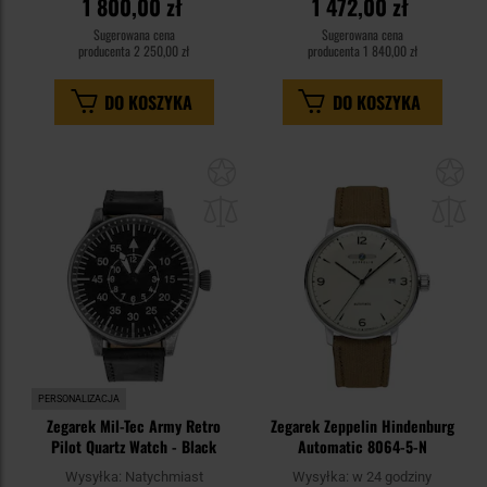
1 800,00 zł
1 472,00 zł
Sugerowana cena
Sugerowana cena
producenta
2 250,00 zł
producenta
1 840,00 zł
DO KOSZYKA
DO KOSZYKA
Dodaj
Do
do
do
schowka
sc
PERSONALIZACJA
Zegarek Mil-Tec Army Retro
Zegarek Zeppelin Hindenburg
Pilot Quartz Watch - Black
Automatic 8064-5-N
Wysyłka:
Natychmiast
Wysyłka:
w 24 godziny