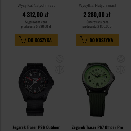
Wysyłka:
Natychmiast
Wysyłka:
Natychmiast
4 312,00 zł
2 280,00 zł
Sugerowana cena
Sugerowana cena
producenta
5 390,00 zł
producenta
2 850,00 zł
DO KOSZYKA
DO KOSZYKA
Dodaj
Do
do
do
schowka
sc
Zegarek Traser P96 Outdoor
Zegarek Traser P67 Officer Pro