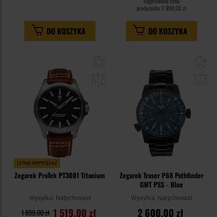
Sugerowana cena
producenta
2 890,00 zł
DO KOSZYKA
DO KOSZYKA
Dodaj
Do
do
do
schowka
sc
LETNIA WYPRZEDAŻ
Zegarek ProTek PT3001 Titanium
Zegarek Traser P68 Pathfinder
GMT PSS - Blue
Wysyłka:
Natychmiast
Wysyłka:
Natychmiast
1 519,00 zł
2 600,00 zł
1 899,00 zł