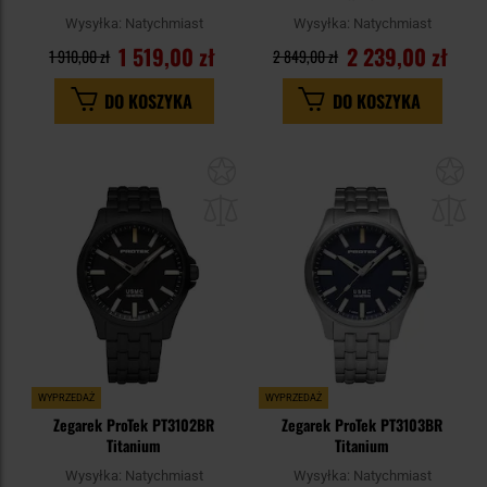
Wysyłka:
Natychmiast
Wysyłka:
Natychmiast
1 519,00 zł
2 239,00 zł
1 910,00 zł
2 849,00 zł
DO KOSZYKA
DO KOSZYKA
Dodaj
Do
do
do
schowka
sc
WYPRZEDAŻ
WYPRZEDAŻ
Zegarek ProTek PT3102BR
Zegarek ProTek PT3103BR
Titanium
Titanium
Wysyłka:
Natychmiast
Wysyłka:
Natychmiast