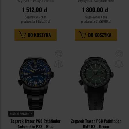
Wysyłka:
Natychmiast
Wysyłka:
Natychmiast
1 512,00 zł
1 800,00 zł
Sugerowana cena
Sugerowana cena
producenta
1 890,00 zł
producenta
2 250,00 zł
DO KOSZYKA
DO KOSZYKA
Dodaj
Do
do
do
schowka
sc
MĘSKIE PREZENTY
Zegarek Traser P68 Pathfinder
Zegarek Traser P68 Pathfinder
Automatic PSS - Blue
GMT RS - Green