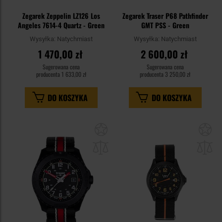
Zegarek Zeppelin LZ126 Los
Zegarek Traser P68 Pathfinder
Angeles 7614-4 Quartz - Green
GMT PSS - Green
Wysyłka:
Natychmiast
Wysyłka:
Natychmiast
1 470,00 zł
2 600,00 zł
Sugerowana cena
Sugerowana cena
producenta
1 633,00 zł
producenta
3 250,00 zł
DO KOSZYKA
DO KOSZYKA
Dodaj
Do
do
do
schowka
sc