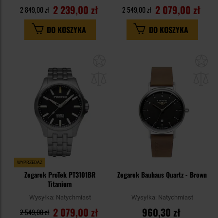
2 239,00 zł
2 079,00 zł
2 849,00 zł
2 549,00 zł
DO KOSZYKA
DO KOSZYKA
Dodaj
Do
do
do
schowka
sc
WYPRZEDAŻ
Zegarek ProTek PT3101BR
Zegarek Bauhaus Quartz - Brown
Titanium
Wysyłka:
Natychmiast
Wysyłka:
Natychmiast
2 079,00 zł
960,30 zł
2 549,00 zł