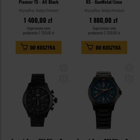
Pioneer TS - All Black
RS - GunMetal/Lime
Wysyłka:
Natychmiast
Wysyłka:
Natychmiast
1 400,00 zł
1 880,00 zł
Sugerowana cena
Sugerowana cena
producenta
1 750,00 zł
producenta
2 350,00 zł
DO KOSZYKA
DO KOSZYKA
Dodaj
Do
do
do
schowka
sc