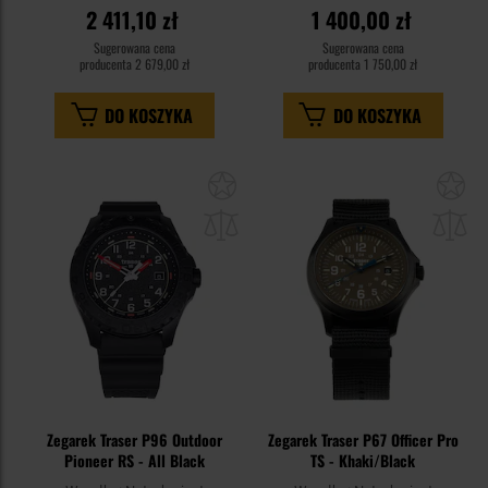
2 411,10 zł
1 400,00 zł
Sugerowana cena
Sugerowana cena
producenta
2 679,00 zł
producenta
1 750,00 zł
DO KOSZYKA
DO KOSZYKA
Dodaj
Do
do
do
schowka
sc
Zegarek Traser P96 Outdoor
Zegarek Traser P67 Officer Pro
Pioneer RS - All Black
TS - Khaki/Black