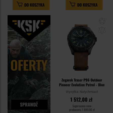
DO KOSZYKA
DO KOSZYKA
Dod
do
sc
Zegarek Traser P96 Outdoor
Pioneer Evolution Petrol - Blue
Wysyłka:
Natychmiast
1 512,00 zł
Sugerowana cena
producenta
1 890,00 zł