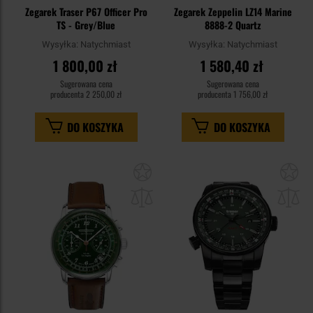
Zegarek Traser P67 Officer Pro
Zegarek Zeppelin LZ14 Marine
TS - Grey/Blue
8888-2 Quartz
Wysyłka:
Natychmiast
Wysyłka:
Natychmiast
1 800,00 zł
1 580,40 zł
Sugerowana cena
Sugerowana cena
producenta
2 250,00 zł
producenta
1 756,00 zł
DO KOSZYKA
DO KOSZYKA
Dodaj
Do
do
do
schowka
sc