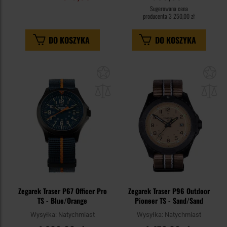
Sugerowana cena
producenta
3 250,00 zł
DO KOSZYKA
DO KOSZYKA
Dodaj
Do
do
do
schowka
sc
Zegarek Traser P67 Officer Pro
Zegarek Traser P96 Outdoor
TS - Blue/Orange
Pioneer TS - Sand/Sand
Wysyłka:
Natychmiast
Wysyłka:
Natychmiast