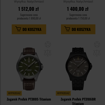
Wysyłka:
Natychmiast
Wysyłka:
Natychmiast
1 512,00 zł
1 400,00 zł
Sugerowana cena
Sugerowana cena
producenta
1 890,00 zł
producenta
1 750,00 zł
DO KOSZYKA
DO KOSZYKA
Dodaj
Do
do
do
schowka
sc
WYPRZEDAŻ
WYPRZEDAŻ
Zegarek ProTek PT3005 Titanium
Zegarek ProTek PT3106BR
Titanium