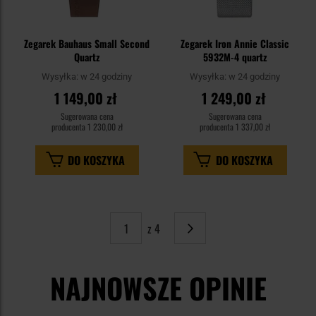
Zegarek Bauhaus Small Second
Zegarek Iron Annie Classic
Quartz
5932M-4 quartz
Wysyłka:
w 24 godziny
Wysyłka:
w 24 godziny
1 149,00 zł
1 249,00 zł
Sugerowana cena
Sugerowana cena
producenta
1 230,00 zł
producenta
1 337,00 zł
DO KOSZYKA
DO KOSZYKA
z 4
Strona
Następne
NAJNOWSZE OPINIE