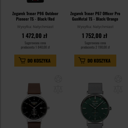
Zegarek Traser P96 Outdoor
Zegarek Traser P67 Officer Pro
Pioneer TS - Black/Red
GunMetal TS - Black/Orange
Wysyłka:
Natychmiast
Wysyłka:
Natychmiast
1 472,00 zł
1 752,00 zł
Sugerowana cena
Sugerowana cena
producenta
1 840,00 zł
producenta
2 190,00 zł
DO KOSZYKA
DO KOSZYKA
Dodaj
Do
do
do
schowka
sc