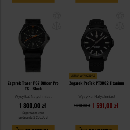
Dodaj
Do
do
do
schowka
sc
LETNIA WYPRZEDAŻ
Zegarek Traser P67 Officer Pro
Zegarek ProTek PT3002 Titanium
TS - Black
Wysyłka:
Natychmiast
Wysyłka:
Natychmiast
1 800,00 zł
1 591,00 zł
1 910,00 zł
Sugerowana cena
producenta
2 250,00 zł