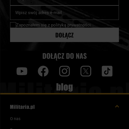
Subskrybuj
nasz
newsletter:
Zapoznałem się z
polityką prywatności
DOŁĄCZ
DOŁĄCZ DO NAS
y
f
i
t
tt
Blog
O nas