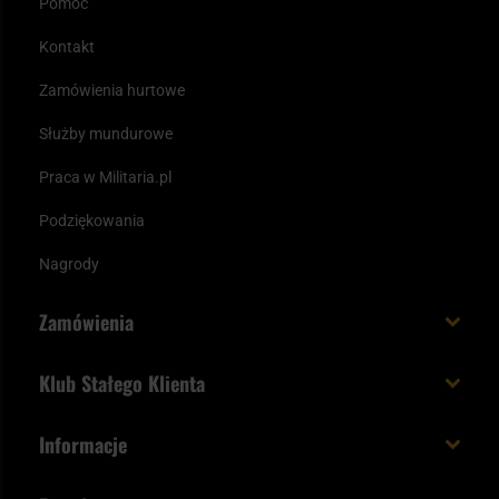
Pomoc
Kontakt
Zamówienia hurtowe
Służby mundurowe
Praca w Militaria.pl
Podziękowania
Nagrody
Zamówienia
Koszt i czas dostawy
Klub Stałego Klienta
Zamów do 23:00 - dostawa jutro!
Co zyskujesz z kontem KSK
Informacje
Paczka w weekend
Jak wykorzystać punkty KSK
Regulamin