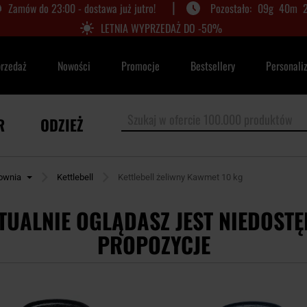
|
Zamów do 23:00 - dostawa już jutro!
09
g
40
m
LETNIA WYPRZEDAŻ DO -50%
przedaż
Nowości
Promocje
Bestsellery
Personali
R
ODZIEŻ
łownia
Kettlebell
Kettlebell żeliwny Kawmet 10 kg
TUALNIE OGLĄDASZ JEST NIEDOSTĘ
PROPOZYCJE