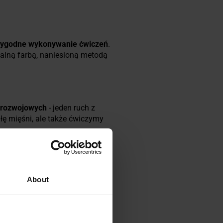
 wygodne wykonywanie ćwiczeń
.
alną farbą, naniesioną metodą
orozwojowych
- jeden ruch z
łę mięśni, ale także ćwiczymy
że być używane zarówno w
About