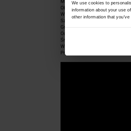
Materiał: żeliwo
We use cookies to personalis
Obwód: 42 cm
information about your use of
Wysokość: 20,8 cm
other information that you’ve
Szerokość rączki: 18,5 cm
Grubość rączki: 3,6 cm
Odstęp pod rączką: 6,1 cm
Średnica podstawy kettla: 9 cm
Waga: 10 kg
Producent:
Kawmet, Polska