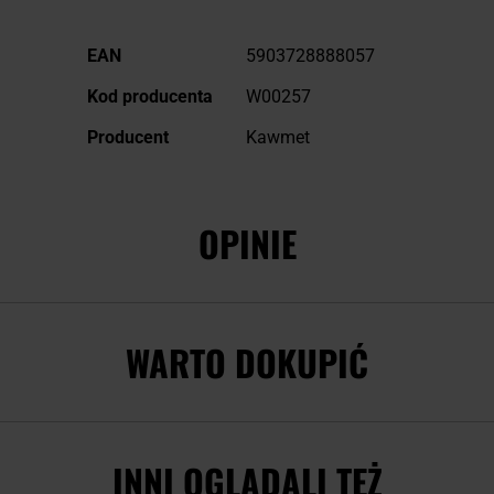
Więcej
EAN
5903728888057
informacji
Kod producenta
W00257
Producent
Kawmet
OPINIE
WARTO DOKUPIĆ
INNI OGLĄDALI TEŻ