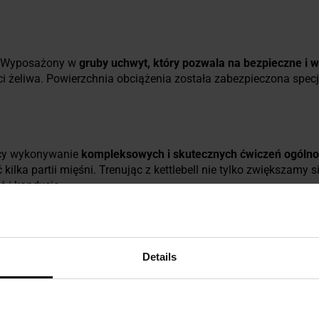
g. Wyposażony w
gruby uchwyt, który pozwala na bezpieczne i
 żeliwa. Powierzchnia obciążenia została zabezpieczona specj
jący wykonywanie
kompleksowych i skutecznych ćwiczeń ogóln
ka partii mięśni. Trenując z kettlebell nie tylko zwiększamy si
 i kondycję.
ończenie sprawiają, że obciążenie kettlebell firmy Kawmet mo
cyjnych.
Details
ej odlewni.