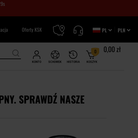
28
s
zacja
Oferty KSK
PL
PLN
0,00 zł
0
KONTO
SCHOWEK
HISTORIA
KOSZYK
PNY. SPRAWDŹ NASZE