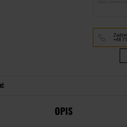
Wpisz adres e-mai
Zadzwo
+48 7
IĆ
OPIS