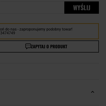
l
WYŚLIJ
ń do nas - zaproponujemy podobny towar!
13474749
ZAPYTAJ O PRODUKT