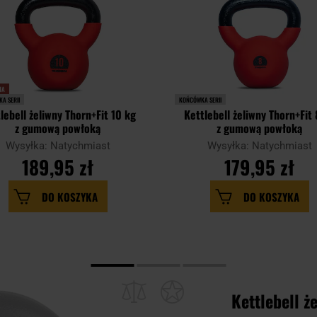
JA
A SERII
KOŃCÓWKA SERII
lebell żeliwny Thorn+Fit 10 kg
Kettlebell żeliwny Thorn+Fit 
z gumową powłoką
z gumową powłoką
Wysyłka: Natychmiast
Wysyłka: Natychmiast
189,95 zł
179,95 zł
DO KOSZYKA
DO KOSZYKA
Kettlebell ż