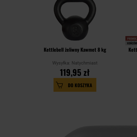
PROMOC
KOŃCÓWK
Kettlebell żeliwny Kawmet 8 kg
Kett
Wysyłka: Natychmiast
119,95 zł
DO KOSZYKA