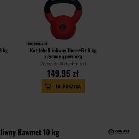
PROMOCJA
KOŃCÓWKA SERII
KOŃCÓWKA SERII
8 kg
Kettlebell żeliwny Thorn+Fit 6 kg
Kettlebel
z gumową powłoką
Wysyłka: Natychmiast
Wysy
149,95 zł
DO KOSZYKA
eliwny Kawmet 10 kg