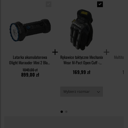
Latarka akumulatorowa
Rękawice taktyczne Mechanix
Multitoo
Olight Marauder Mini 2 Black
Wear M-Pact Open Cuff -
- 10000 lumenów, zasięg 750
Black/Grey
1049,00 zł
169,99 zł
1 
m
899,00 zł