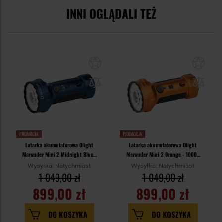
INNI OGLĄDALI TEŻ
PROMOCJA
PROMOCJA
Latarka akumulatorowa Olight
Latarka akumulatorowa Olight
Marauder Mini 2 Midnight Blue -
Marauder Mini 2 Orange - 10000
10000 lumenów, zasięg 750 m
lumenów, zasięg 750 m
Wysyłka: Natychmiast
Wysyłka: Natychmiast
1 049,00 zł
1 049,00 zł
899,00 zł
899,00 zł
DO KOSZYKA
DO KOSZYKA