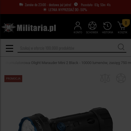
Zamów do 23:00 - dostawa już jutro!
03
g
53
m
39
s
LETNIA WYPRZEDAŻ DO -50%
0
KONTO
SCHOWEK
HISTORIA
KOSZYK
ka akumulatorowa Olight Marauder Mini 2 Black - 10000 lumenów, zasięg 750 m
PROMOCJA