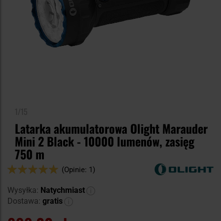
1/15
Latarka akumulatorowa Olight Marauder
Mini 2 Black - 10000 lumenów, zasięg
750 m
Ocena:
(Opinie: 1)
100
100
% of
Wysyłka:
Natychmiast
Dostawa:
gratis