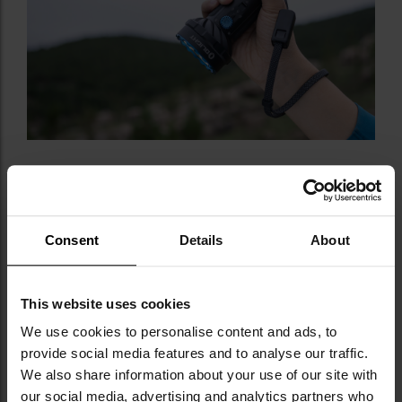
Consent
Details
About
PRZEŁĄCZNIK, PRZYCISK ROTACYJNY,
MIKRO-DIODY
This website uses cookies
We use cookies to personalise content and ads, to
Na korpusie latarki znajduje się
przełącznik
,
służący
provide social media features and to analyse our traffic.
do przełączania między światłem rozproszonym i
We also share information about your use of our site with
skupionym (Floodlight/Spotlight).
Dodatkowo, w
our social media, advertising and analytics partners who