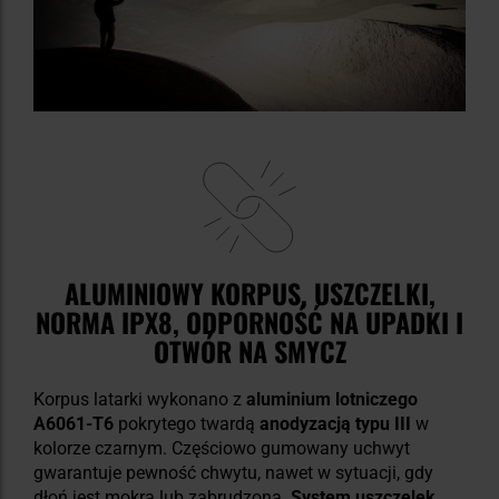
ALUMINIOWY KORPUS, USZCZELKI,
NORMA IPX8, ODPORNOŚĆ NA UPADKI I
OTWÓR NA SMYCZ
Korpus latarki wykonano z
aluminium lotniczego
A6061-T6
pokrytego twardą
anodyzacją typu III
w
kolorze czarnym. Częściowo gumowany uchwyt
gwarantuje pewność chwytu, nawet w sytuacji, gdy
dłoń jest mokra lub zabrudzona.
System uszczelek