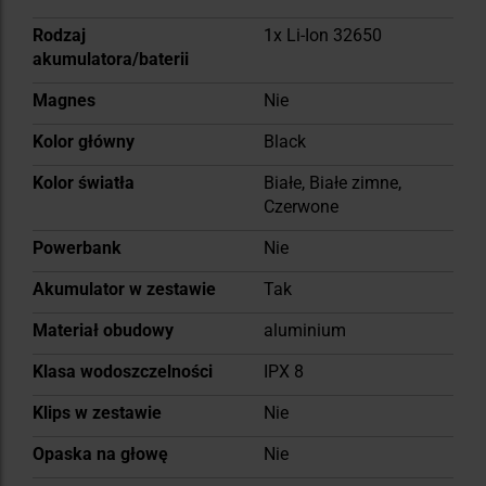
Rodzaj
1x Li-Ion 32650
akumulatora/baterii
Magnes
Nie
Kolor główny
Black
Kolor światła
Białe, Białe zimne,
Czerwone
Powerbank
Nie
Akumulator w zestawie
Tak
Materiał obudowy
aluminium
Klasa wodoszczelności
IPX 8
Klips w zestawie
Nie
Opaska na głowę
Nie