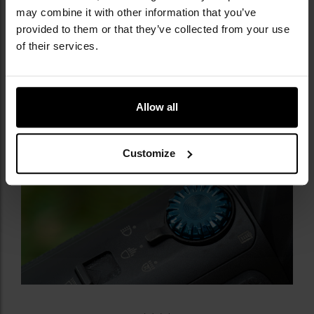
modelu zastosowano
wielofunkcyjny przycisk
may combine it with other information that you’ve
rotacyjny pozwalający na wygodną regulację mocy w
provided to them or that they’ve collected from your use
poszczególnych trybach świecenia.
Wokół
of their services.
umieszczono
mikro-diody pozwalające określić
stopień naładowania akumulatora
oraz aktualnie
wybrany poziom jasności.
Allow all
Customize