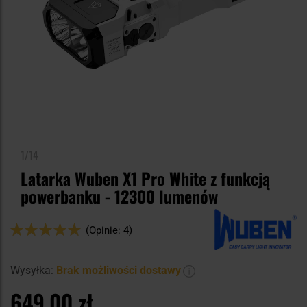
1/14
Latarka Wuben X1 Pro White z funkcją
powerbanku - 12300 lumenów
Ocena:
(Opinie: 4)
100
100
% of
Wysyłka:
Brak możliwości dostawy
649,00 zł