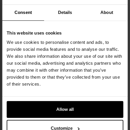
latarka Wuben X1 Pro
2x akumulator 21700 4800 mAh
Consent
Details
About
smycz/kabel ładujący USB-C
kabura do pasa
cztery śruby do montażu modułu chłodzącego
This website uses cookies
instrukcja
We use cookies to personalise content and ads, to
provide social media features and to analyse our traffic.
We also share information about your use of our site with
our social media, advertising and analytics partners who
may combine it with other information that you’ve
provided to them or that they’ve collected from your use
of their services.
Allow all
Customize