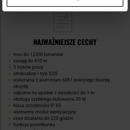
NAJWAŻNIEJSZE CECHY
moc do 12300 lumenów
zasięg do 410 m
5 trybów pracy
stroboskop i tryb SOS
wykonana z aluminium 6061 pokrytego twardą
oksydą
odporna na upadek z wysokości do 1 m
obsługa szybkiego ładowania 30 W
klasa szczelności IP 65
wymienny moduł wentylacyjny
czas działania do 220 godzin
funkcja powerbanku