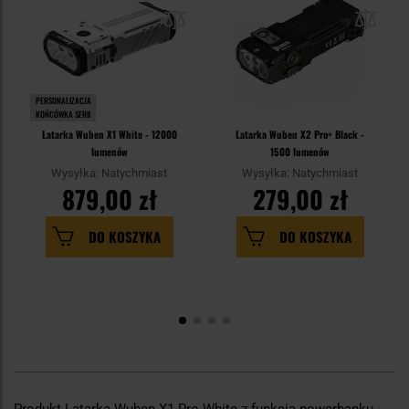
PERSONALIZACJA
KOŃCÓWKA SERII
Latarka Wuben X1 White - 12000
Latarka Wuben X2 Pro+ Black -
lumenów
1500 lumenów
Wysyłka: Natychmiast
Wysyłka: Natychmiast
879,00 zł
279,00 zł
DO KOSZYKA
DO KOSZYKA
Produkt Latarka Wuben X1 Pro White z funkcją powerbanku -