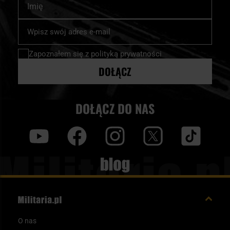
Subskrybuj
nasz
newsletter:
Zapoznałem się z
polityką prywatności
DOŁĄCZ
DOŁĄCZ DO NAS
y
f
i
t
tt
Blog
O nas