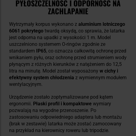
PYŁOSZCZELNOŚĆ I ODPORNOŚĆ NA
ZACHLAPANIE
Wytrzymały korpus wykonano z
aluminium lotniczego
6061 pokrytego
twardą oksydą, co sprawia, że latarka
jest odporna na upadki z wysokości 1 m. Model
uszczelniono systemem O-ringów zgodnie ze
standardem
IP65
, co oznacza całkowitą ochronę przed
wnikaniem pyłu, oraz
ochronę przed strumieniem wody
płynącym z różnych kierunków z natężeniem do 12,5
litra na minutę. Model został wyposażony
w cichy i
efektywny system chłodzenia
z wymiennym modułem
wentylacyjnym.
Urządzenie zostało zoptymalizowane pod kątem
ergonomii.
Płaski profil i kompaktowe
wymiary
pozwalają na wygodne przenoszenie. Po
zastosowaniu odpowiedniego adaptera lub montażu
(brak w zestawie) latarka może zostać zamocowany
na przykład na kierownicy roweru lub tripodzie.