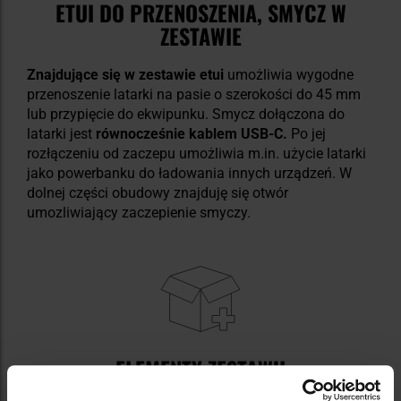
ETUI DO PRZENOSZENIA, SMYCZ W
ZESTAWIE
Znajdujące się w zestawie etui
umożliwia wygodne
przenoszenie latarki na pasie o szerokości do 45 mm
lub przypięcie do ekwipunku. Smycz dołączona do
latarki jest
równocześnie kablem USB-C.
Po jej
rozłączeniu od zaczepu umożliwia m.in. użycie latarki
jako powerbanku do ładowania innych urządzeń. W
dolnej części obudowy znajduję się otwór
umozliwiający zaczepienie smyczy.
ELEMENTY ZESTAWU