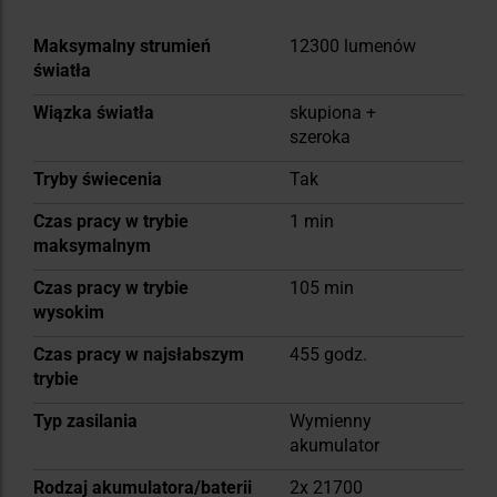
Więcej
Maksymalny strumień
12300 lumenów
informacji
światła
Wiązka światła
skupiona +
szeroka
Tryby świecenia
Tak
Czas pracy w trybie
1 min
maksymalnym
Czas pracy w trybie
105 min
wysokim
Czas pracy w najsłabszym
455 godz.
trybie
Typ zasilania
Wymienny
akumulator
Rodzaj akumulatora/baterii
2x 21700