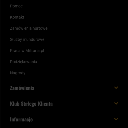
Pomoc
Kontakt
Zamówienia hurtowe
Służby mundurowe
Praca w Militaria.pl
Podziękowania
Nagrody
Zamówienia
Koszt i czas dostawy
Klub Stałego Klienta
Zamów do 23:00 - dostawa jutro!
Co zyskujesz z kontem KSK
Informacje
Paczka w weekend
Jak wykorzystać punkty KSK