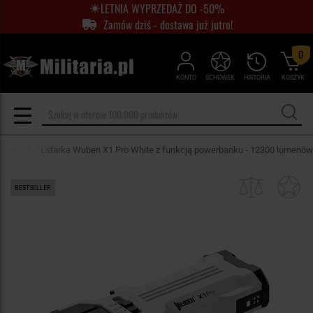
LETNIA WYPRZEDAŻ DO -50%
Zamów dziś - dostawa już jutro!
0
KONTO
SCHOWEK
HISTORIA
KOSZYK
uben
Latarka Wuben X1 Pro White z funkcją powerbanku - 12300 lumenów
BESTSELLER