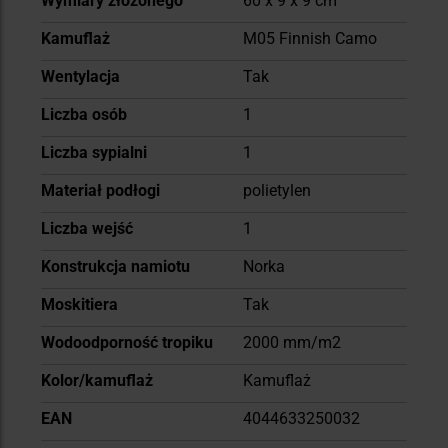
Wymiary złożonego
60 x 9 x 9 cm
Kamuflaż
M05 Finnish Camo
Wentylacja
Tak
Liczba osób
1
Liczba sypialni
1
Materiał podłogi
polietylen
Liczba wejść
1
Konstrukcja namiotu
Norka
Moskitiera
Tak
Wodoodporność tropiku
2000 mm/m2
Kolor/kamuflaż
Kamuflaż
EAN
4044633250032