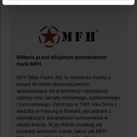
Militaria.pl jest oficjalnym dystrybutorem
marki MFH.
MFH (Max Fuchs AG) to niemiecka marka z
ponad 40-letnim doświadczeniem,
specjalizująca się w produkcji i dystrybucji
odzieży oraz sprzętu militarnego, outdoorowego
i survivalowego. Założona w 1981 roku firma z
siedzibą w Freyung w Bawarii, jest jednym z
największych europejskich hurtowników w
swojej branży. W jej ofercie znajdują się
produkty własnych marek, takich jak MFH