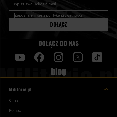
Subskrybuj
nasz
newsletter:
Zapoznałem się z
polityką prywatności
DOŁĄCZ
DOŁĄCZ DO NAS
y
f
i
t
tt
Blog
O nas
Pomoc