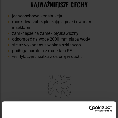
NAJWAŻNIEJSZE CECHY
jednoosobowa konstrukcja
moskitiera zabezpieczająca przed owadami i
insektami
zamknięcie na zamek błyskawiczny
odporność na wodę 2000 mm słupa wody
stelaż wykonany z włókna szklanego
podłoga namiotu z materiału PE
wentylacyjna siatka z osłoną w dachu
KAMUFLAŻ M05