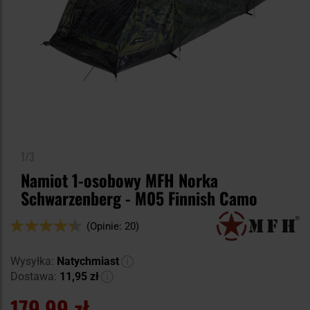
1/3
Namiot 1-osobowy MFH Norka
Schwarzenberg - M05 Finnish Camo
Ocena:
(Opinie: 20)
88
100
% of
Wysyłka:
Natychmiast
Dostawa:
11,95 zł
179,99 zł