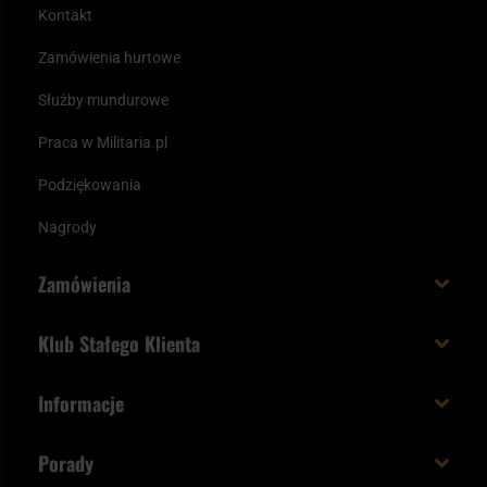
Kontakt
Zamówienia hurtowe
Służby mundurowe
Praca w Militaria.pl
Podziękowania
Nagrody
Zamówienia
Koszt i czas dostawy
Klub Stałego Klienta
Zamów do 23:00 - dostawa jutro!
Co zyskujesz z kontem KSK
Informacje
Paczka w weekend
Jak wykorzystać punkty KSK
Regulamin
Status zamówienia
Porady
Unboxing Militaria.pl