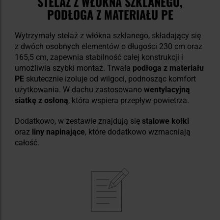
STELAŻ Z WŁÓKNA SZKLANEGO,
PODŁOGA Z MATERIAŁU PE
Wytrzymały stelaż z włókna szklanego, składający się
z dwóch osobnych elementów o długości 230 cm oraz
165,5 cm, zapewnia stabilność całej konstrukcji i
umożliwia szybki montaż. Trwała
podłoga z materiału
PE
skutecznie izoluje od wilgoci, podnosząc komfort
użytkowania. W dachu zastosowano
wentylacyjną
siatkę z osłoną
, która wspiera przepływ powietrza.
Dodatkowo, w zestawie znajdują się
stalowe kołki
oraz
liny napinające
, które dodatkowo wzmacniają
całość.