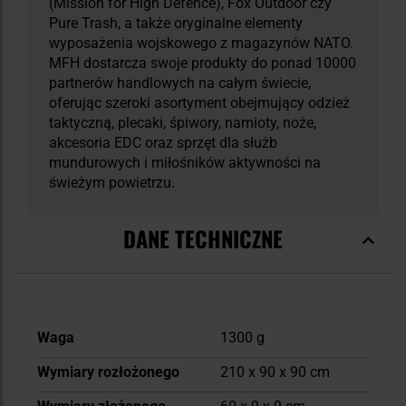
(Mission for High Defence), Fox Outdoor czy
Pure Trash, a także oryginalne elementy
wyposażenia wojskowego z magazynów NATO.
MFH dostarcza swoje produkty do ponad 10000
partnerów handlowych na całym świecie,
oferując szeroki asortyment obejmujący odzież
taktyczną, plecaki, śpiwory, namioty, noże,
akcesoria EDC oraz sprzęt dla służb
mundurowych i miłośników aktywności na
świeżym powietrzu.
DANE TECHNICZNE
Więcej
Waga
1300 g
informacji
Wymiary rozłożonego
210 x 90 x 90 cm