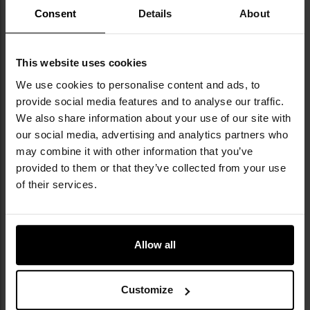
Kamuflaż
M05 (fiń. M05 Maastokuvio)
to rodzina
Consent
Details
About
pikselowych wzorów maskujących wprowadzonych do
Fińskich Sił Zbrojnych w 2005 roku jako następca
wzoru M91. Został opracowany na podstawie cyfrowej
analizy zdjęć fińskich lasów, wykonanych w różnych
This website uses cookies
porach roku przez Fiński Instytut Badań Leśnych.
We use cookies to personalise content and ads, to
Rodzina M05 obejmuje kilka odmian, w tym leśną
provide social media features and to analyse our traffic.
(woodland), zimową (snow) oraz jesienno-zimową
We also share information about your use of our site with
(cold weather).
our social media, advertising and analytics partners who
Główna wersja leśna
M05
składa się z plam w
may combine it with other information that you’ve
kolorach jasnej zieleni, ciemnej zieleni, brązu i
provided to them or that they’ve collected from your use
ciemnego grafitu, co skutecznie odwzorowuje strukturę
of their services.
fińskich lasów. Dzięki zbliżonej szacie roślinnej i
warunkom terenowym, kamuflaż M05 Woodland
sprawdza się również w lasach środkowej i wschodniej
Europy, zapewniając skuteczne maskowanie w
Allow all
naturalnym otoczeniu.
Customize
Informacja o producencie i bezpieczeństwo