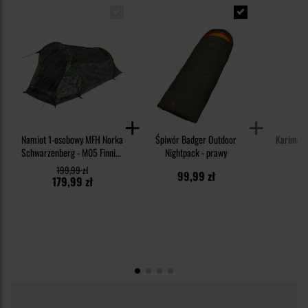
Namiot 1-osobowy MFH Norka
Śpiwór Badger Outdoor
Karimata
Schwarzenberg - M05 Finnish
Nightpack - prawy
Camo
199,99 zł
99,99 zł
4
179,99 zł