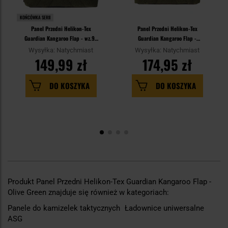
KOŃCÓWKA SERII
Panel Przedni Helikon-Tex
Panel Przedni Helikon-Tex
Guardian Kangaroo Flap - wz.93
Guardian Kangaroo Flap -
Pantera PL Woodland
MultiCam
Wysyłka: Natychmiast
Wysyłka: Natychmiast
149,99 zł
174,95 zł
DO KOSZYKA
DO KOSZYKA
Produkt Panel Przedni Helikon-Tex Guardian Kangaroo Flap -
Olive Green znajduje się również w kategoriach:
Panele do kamizelek taktycznych
Ładownice uniwersalne
ASG