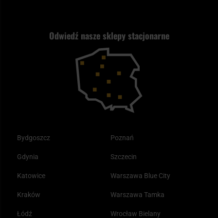
Wysyłka za granicę
Jak wybrać replikę ASG?
Strzelectwo
Nasz asortyment a prawo
Zwroty
ASG czy wiatrówka - co wybrać?
Odwiedź nasze sklepy stacjonarne
Samoobrona
Kupony i kody rabatowe
Reklamacje i gwarancja
Bushcraft - co to jest i jak zacząć?
Outdoor
Tax Free
Plecak ewakuacyjny preppersa
Odzież
Bydgoszcz
Poznań
Gdynia
Szczecin
Katowice
Warszawa Blue City
Kraków
Warszawa Tamka
Łódź
Wrocław Bielany