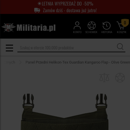
LETNIA WYPRZEDAŻ DO -50%
Zamów dziś - dostawa już jutro!
0
KONTO
SCHOWEK
HISTORIA
KOSZYK
ktycznych
Panel Przedni Helikon-Tex Guardian Kangaroo Flap - Olive Green