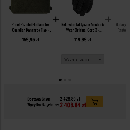
Panel Przedni Helikon-Tex
Rękawice taktyczne Mechanix
Okulary ta
Guardian Kangaroo Flap -
Wear Original Core 3 -
Raptor 
Olive Green
Covert
159,95 zł
119,99 zł
1
2 428,89 zł
Dostawa:
Gratis
2 408,84 zł
Wysyłka:
Natychmiast