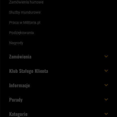
Zamówienia hurtowe
Służby mundurowe
Praca w Militaria.pl
Podziękowania
Nagrody
Zamówienia
Koszt i czas dostawy
Klub Stałego Klienta
Zamów do 23:00 - dostawa jutro!
Co zyskujesz z kontem KSK
Informacje
Paczka w weekend
Jak wykorzystać punkty KSK
Regulamin
Status zamówienia
Porady
Unboxing Militaria.pl
Cookies
Sposoby płatności
Polecane śpiwory na wiosnę
Logowanie
Kategorie
Polityka prywatności