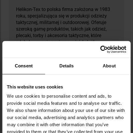
Helikon-Tex to polska firma założona w 1983
roku, specjalizująca się w produkcji odzieży
taktycznej, militarnej i outdoorowej. Oferuje
szeroką gamę produktów, takich jak odzież,
plecaki, torby i akcesoria taktyczne, które
zdobyły uznanie zarówno wśród służb
mundurowych, jak i pasjonatów outdooru. W jej
ofercie wyróżniają się linie takie jak: Bushcraft -
dedykowana miłośnikom survivalu, Law
Consent
Details
About
Enforcement - zaprojektowana z myślą o
służbach mundurowych, oraz Range -
stworzona dla strzelców. Helikon-Tex korzysta z
This website uses cookies
nowoczesnych wzorów kamuflaży, takich jak
MultiCam, ATACS czy PenCott, zapewniając
We use cookies to personalise content and ads, to
dopasowanie do różnych warunków
provide social media features and to analyse our traffic.
terenowych.
We also share information about your use of our site with
our social media, advertising and analytics partners who
DANE TECHNICZNE
may combine it with other information that you’ve
provided to them or that they’ve collected from your use