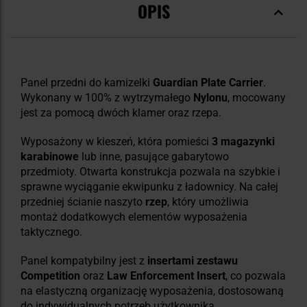
OPIS
Panel przedni do kamizelki
Guardian Plate Carrier
.
Wykonany w 100% z wytrzymałego
Nylonu
, mocowany
jest za pomocą dwóch klamer oraz rzepa.
Wyposażony w kieszeń, która pomieści
3 magazynki
karabinowe
lub inne, pasujące gabarytowo
przedmioty. Otwarta konstrukcja pozwala na szybkie i
sprawne wyciąganie ekwipunku z ładownicy. Na całej
przedniej ścianie naszyto
rzep
, który umożliwia
montaż dodatkowych elementów wyposażenia
taktycznego.
Panel kompatybilny jest z
insertami zestawu
Competition
oraz
Law Enforcement Insert
, co pozwala
na elastyczną organizację wyposażenia, dostosowaną
do indywidualnych potrzeb użytkownika.