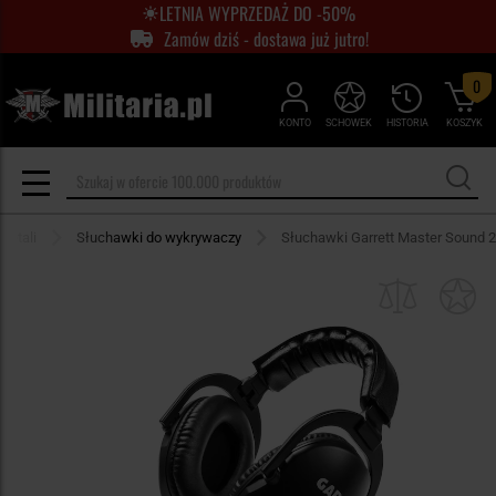
LETNIA WYPRZEDAŻ DO -50%
Zamów dziś - dostawa już jutro!
0
KONTO
SCHOWEK
HISTORIA
KOSZYK
metali
Słuchawki do wykrywaczy
Słuchawki Garrett Master Sound 2