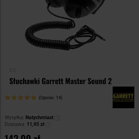
1/3
Słuchawki Garrett Master Sound 2
Ocena:
(Opinie: 14)
100
100
% of
Wysyłka:
Natychmiast
Dostawa:
11,95 zł
142,00 zł