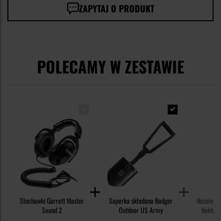
ZAPYTAJ O PRODUKT
POLECAMY W ZESTAWIE
Słuchawki Garrett Master
Saperka składana Badger
Nożołopa
Sound 2
Outdoor US Army
Nokta D