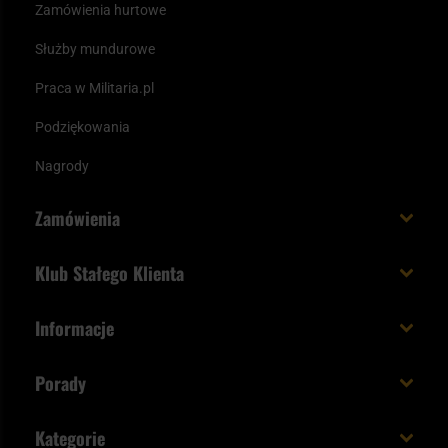
Zamówienia hurtowe
Służby mundurowe
Praca w Militaria.pl
Podziękowania
Nagrody
Zamówienia
Koszt i czas dostawy
Klub Stałego Klienta
Zamów do 23:00 - dostawa jutro!
Co zyskujesz z kontem KSK
Informacje
Paczka w weekend
Jak wykorzystać punkty KSK
Regulamin
Status zamówienia
Porady
Unboxing Militaria.pl
Cookies
Sposoby płatności
Polecane śpiwory na wiosnę
Logowanie
Kategorie