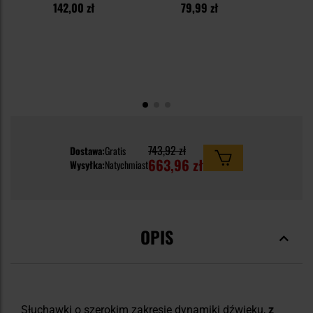
142,00 zł
79,99 zł
1
743,92 zł
Dostawa:
Gratis
663,96 zł
Wysyłka:
Natychmiast
OPIS
Słuchawki o szerokim zakresie dynamiki dźwięku,
z