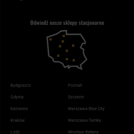
Polityka prywatności
Wysyłka za granicę
Jak wybrać replikę ASG?
Strzelectwo
Nasz asortyment a prawo
Zwroty
ASG czy wiatrówka - co wybrać?
Odwiedź nasze sklepy stacjonarne
Samoobrona
Kupony i kody rabatowe
Reklamacje i gwarancja
Bushcraft - co to jest i jak zacząć?
Outdoor
Tax Free
Plecak ewakuacyjny preppersa
Odzież
Bydgoszcz
Poznań
Gdynia
Szczecin
Katowice
Warszawa Blue City
Kraków
Warszawa Tamka
Łódź
Wrocław Bielany