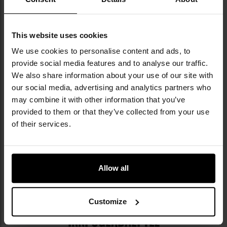
DANE TECHNICZNE
This website uses cookies
We use cookies to personalise content and ads, to
provide social media features and to analyse our traffic.
We also share information about your use of our site with
our social media, advertising and analytics partners who
Więcej
EAN
786156004870
informacji
may combine it with other information that you’ve
Producent
Garrett
provided to them or that they’ve collected from your use
of their services.
OPINIE
Allow all
WARTO DOKUPIĆ
Customize
INNI OGLĄDALI TEŻ