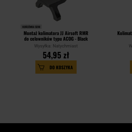
KOŃCÓWKA SERII
Montaż kolimatora JJ Airsoft RMR
Kolimat
do celowników typu ACOG - Black
Wysyłka: Natychmiast
W
54,95 zł
DO KOSZYKA