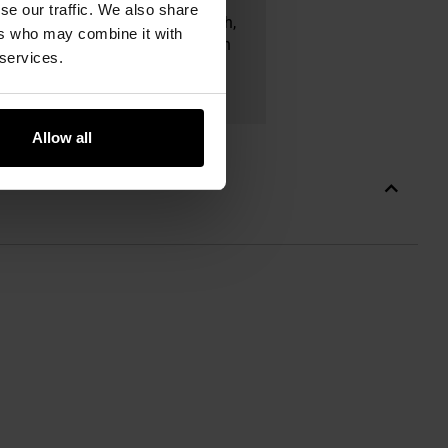
e), Shake Awake (automatyczne
se our traffic. We also share
 uznanie wśród służb specjalnych,
ers who may combine it with
 - wszystkie znane z nowoczesnych
 services.
h z titanium serii Elite,
Allow all