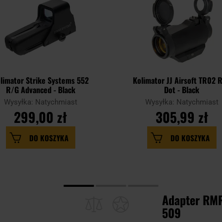
limator Strike Systems 552
Kolimator JJ Airsoft TR02 
R/G Advanced - Black
Dot - Black
Wysyłka: Natychmiast
Wysyłka: Natychmiast
299,00 zł
305,99 zł
DO KOSZYKA
DO KOSZYKA
Adapter RMR
509