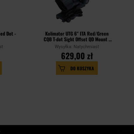
ed Dot -
Kolimator UTG 6" ITA Red/Green
CQB T-dot Sight Offset QD Mount -
Black
st
Wysyłka: Natychmiast
629,00 zł
DO KOSZYKA