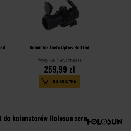
Red
Kolimator Theta Optics Red Dot
Kolimato
Wysyłka: Natychmiast
Wysy
259,99 zł
DO KOSZYKA
 do kolimatorów Holosun serii