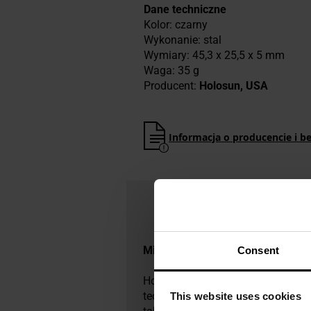
Dane techniczne
Kolor: czarny
Wykonanie: stal
Wymiary: 45,3 x 25,5 x 5 mm
Waga: 35 g
Producent:
Holosun, USA
Informacja o producencie i b
Militaria.pl jest dealerem premi
Consent
Holosun to marka optyki celownic
technologii laserowych dla przemy
This website uses cookies