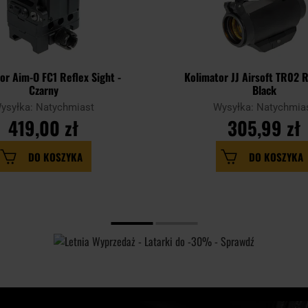
or Aim-O FC1 Reflex Sight -
Kolimator JJ Airsoft TR02 R
Czarny
Black
ysyłka: Natychmiast
Wysyłka: Natychmia
419,00 zł
305,99 zł
DO KOSZYKA
DO KOSZYKA