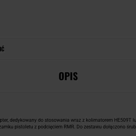
IĆ
OPIS
pter, dedykowany do stosowania wraz z kolimatorem HE509T lub
zamku pistoletu z podcięciem RMR. Do zestawu dołączono śru