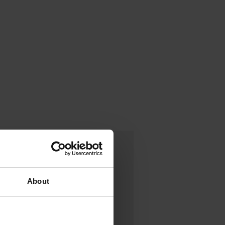
About
 światowych producentów
2013 roku, a dzięki innowacjom