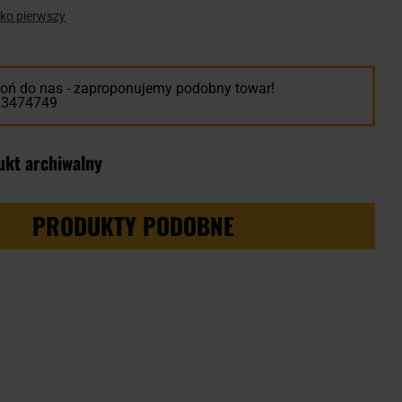
ako pierwszy
ń do nas - zaproponujemy podobny towar!
13474749
ukt archiwalny
PRODUKTY PODOBNE