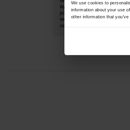
takim jak Solar Failsafe (utrzymy
We use cookies to personalis
wybudzanie się przy ruchu) i feno
information about your use of
policji i sportowców. Holosun ofe
other information that you’ve
technologii i świetnego wykonani
zwiększających trwałość i odporn