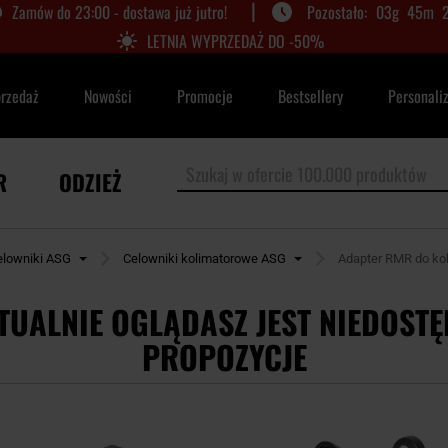
|
Zamów do 23:00 - dostawa już jutro!
03
g
45
m
LETNIA WYPRZEDAŻ DO -50%
przedaż
Nowości
Promocje
Bestsellery
Personali
R
ODZIEŻ
elowniki ASG
Celowniki kolimatorowe ASG
Adapter RMR do kol
TUALNIE OGLĄDASZ JEST NIEDOSTĘ
PROPOZYCJE