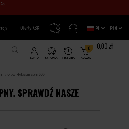
23
s
zacja
Oferty KSK
PL
PLN
0,00 zł
0
KONTO
SCHOWEK
HISTORIA
KOSZYK
imatorów Holosun serii 509
PNY. SPRAWDŹ NASZE