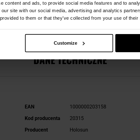
wanie działania dzięki światłu otoczenia, gdy bateria zawiedzi
e content and ads, to provide social media features and to analy
menalnej żywotności baterii do 100 000 godzin, szybko zdobyły
 our site with our social media, advertising and analytics partn
ruje kolimatory otwarte i zamknięte, powiększalniki oraz lasery
 provided to them or that they’ve collected from your use of their
a. Dodatkowo niektóre zaawansowane wersje powstają w obudowac
ość na warunki atmosferyczne.
Customize
DANE TECHNICZNE
Więcej
EAN
1000000203158
informacji
Kod producenta
20315
Producent
Holosun