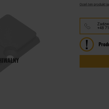
Oceń ten produkt j
Zadzwo
+48 7
Prod
HIWALNY