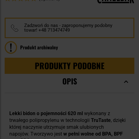
98
100
% of
Zadzwoń do nas - zaproponujemy podobny
towar! +48 713474749
Produkt archiwalny
PRODUKTY PODOBNE
OPIS
Lekki bidon o pojemności 620 ml
wykonany z
trwałego polipropylenu w technologii
TruTaste
, dzięki
której naczynie utrzymuje smak ulubionych
napojów. Tworzywo jest
w pełni wolne od BPA, BPF