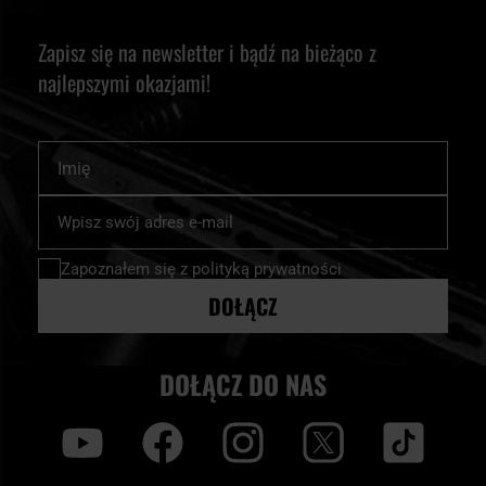
Zapisz się na newsletter i bądź na bieżąco z
najlepszymi okazjami!
Imię
Subskrybuj
nasz
newsletter:
Zapoznałem się z
polityką prywatności
DOŁĄCZ
DOŁĄCZ DO NAS
y
f
i
t
tt