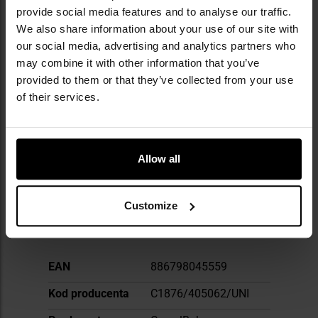
skarpety, a dziś produkty tej marki trafiają do
provide social media features and to analyse our traffic.
sportowców, żołnierzy, ratowników, a nawet
We also share information about your use of our site with
NASA. Firma jako jedna z pierwszych na świecie
our social media, advertising and analytics partners who
wprowadziła butelki wolne od BPA, dbając
may combine it with other information that you’ve
zarówno o zdrowie użytkowników, jak i o
provided to them or that they’ve collected from your use
środowisko. W ofercie znajdują się plecaki
of their services.
hydracyjne, bidony, rękawice i akcesoria
outdoorowe. CamelBak prowadzi także program
Give Bak, wspierając ochronę przyrody, edukację
outdoorową i zrównoważony rozwój.
Allow all
DANE TECHNICZNE
Customize
Więcej
EAN
886798045559
informacji
Kod producenta
C1876/405062/UNI