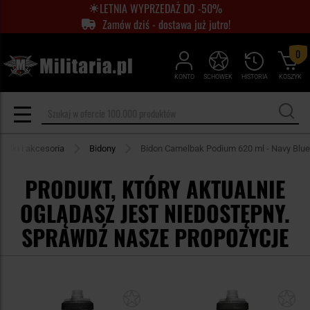
LETNIA WYPRZEDAŻ DO -50%
Zamów dziś - dostawa już jutro!
0
KONTO
SCHOWEK
HISTORIA
KOSZYK
telki i akcesoria
Bidony
Bidon Camelbak Podium 620 ml - Navy Blue
PRODUKT, KTÓRY AKTUALNIE
OGLĄDASZ JEST NIEDOSTĘPNY.
SPRAWDŹ NASZE PROPOZYCJE