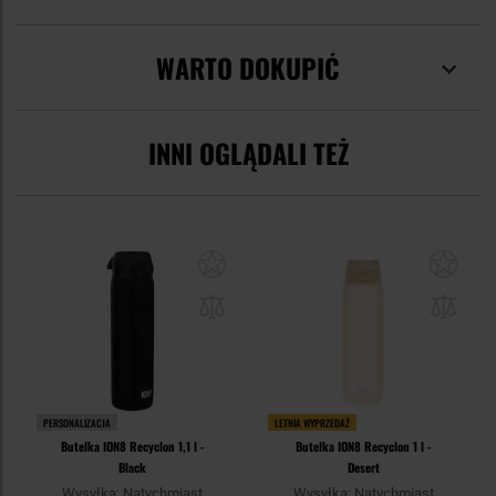
WARTO DOKUPIĆ
INNI OGLĄDALI TEŻ
PERSONALIZACJA
LETNIA WYPRZEDAŻ
Butelka ION8 Recyclon 1,1 l -
Butelka ION8 Recyclon 1 l -
Black
Desert
Wysyłka: Natychmiast
Wysyłka: Natychmiast