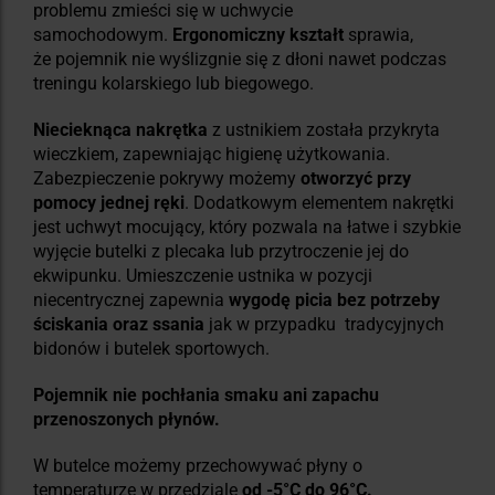
problemu zmieści się w uchwycie
samochodowym.
Ergonomiczny kształt
sprawia,
że pojemnik nie wyślizgnie się z dłoni nawet podczas
treningu kolarskiego lub biegowego.
Niecieknąca nakrętka
z ustnikiem została przykryta
wieczkiem, zapewniając higienę użytkowania.
Zabezpieczenie pokrywy możemy
otworzyć przy
pomocy jednej ręki
. Dodatkowym elementem nakrętki
jest uchwyt mocujący, który pozwala na łatwe i szybkie
wyjęcie butelki z plecaka lub przytroczenie jej do
ekwipunku. Umieszczenie ustnika w pozycji
niecentrycznej zapewnia
wygodę picia bez potrzeby
ściskania oraz ssania
jak w przypadku tradycyjnych
bidonów i butelek sportowych.
Pojemnik nie pochłania smaku ani zapachu
przenoszonych płynów.
W butelce możemy przechowywać płyny o
temperaturze w przedziale
od -5°C do 96°C.