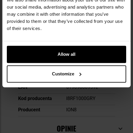
our social media, advertising and analytics partners who
may combine it with other information that you’ve
Więcej
Pojemność
1100 ml
provided to them or that they’ve collected from your use
informacji
of their services.
BPA Free
Tak
Materiał butelki
tworzywo sztuczne
Izolacja termiczna
Nie
Allow all
Wysokość
285 mm
Customize
Waga
174 g
EAN
619098089592
Kod producenta
I8RF1000GRY
Producent
ION8
OPINIE