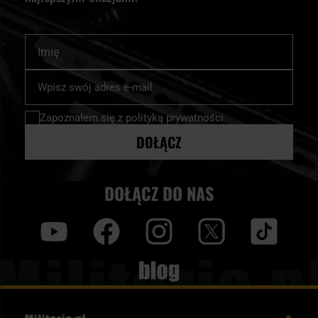
Imię
Subskrybuj
nasz
newsletter:
Zapoznałem się z
polityką prywatności
DOŁĄCZ
DOŁĄCZ DO NAS
y
f
i
t
tt
Blog