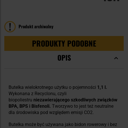
100
100
% of
Produkt archiwalny
PRODUKTY PODOBNE
OPIS
Butelka wielokrotnego użytku o pojemności
1,1 l.
Wykonana z Recyclonu, czyli
biopoliestru
niezawierającego szkodliwych związków
BPA, BPS i Bisfenoli.
Tworzywo to jest też neutralne
dla środowiska pod względem emisji CO2.
Butelka może być używana jako bidon rowerowy i bez