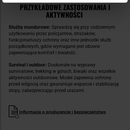
PRZYKŁADOWE ZASTOSOWANIA I
AKTYWNOŚCI
Służby mundurowe:
Sprawdzą się przy codziennym
użytkowaniu przez policjantów, strażaków,
funkcjonariuszy ochrony oraz inne jednostki służb
porządkowych, gdzie wymagane jest obuwie
zapewniające komfort i trwałość.
Survival i outdoor:
Doskonałe na wyprawy
survivalowe, trekking w górach, biwaki oraz wszelkie
aktywności outdoorowe. Model zapewnia ochronę
przed wilgocią oraz gwarantuje wsparcie i stabilizację
stopy, zabezpieczając przed urazami.
Informacja o producencie i bezpieczeństwo