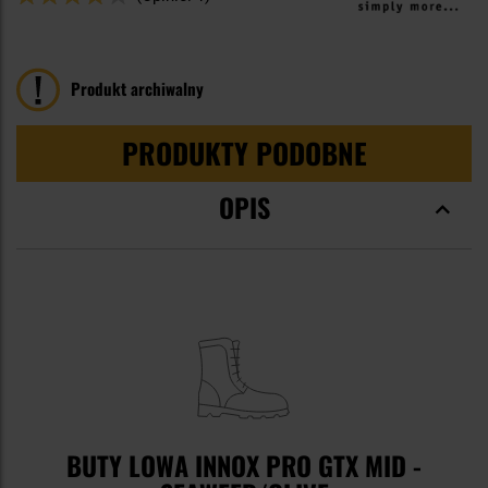
80
100
% of
Produkt archiwalny
PRODUKTY PODOBNE
OPIS
BUTY LOWA INNOX PRO GTX MID -