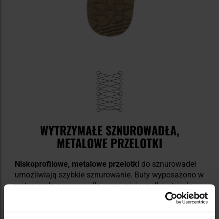
WYTRZYMAŁE SZNUROWADŁA,
METALOWE PRZELOTKI
Niskoprofilowe, metalowe przelotki
do sznurowadeł
umożliwiają szybkie sznurowanie. Buty wyposażono w
wytrzymałe sznurowadła zapewniające długotrwałe
użytkowanie.