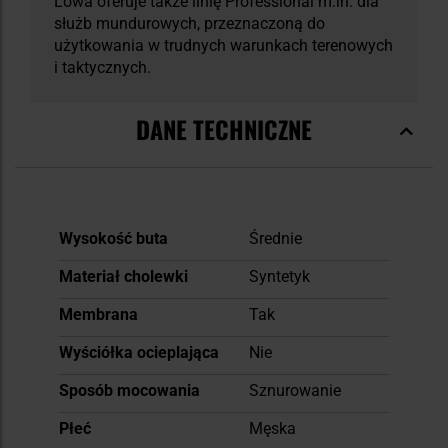
Lowa oferuje także linię Professional m.in. dla
służb mundurowych, przeznaczoną do
użytkowania w trudnych warunkach terenowych
i taktycznych.
DANE TECHNICZNE
Więcej
Wysokość buta
Średnie
informacji
Materiał cholewki
Syntetyk
Membrana
Tak
Wyściółka ocieplająca
Nie
Sposób mocowania
Sznurowanie
Płeć
Męska