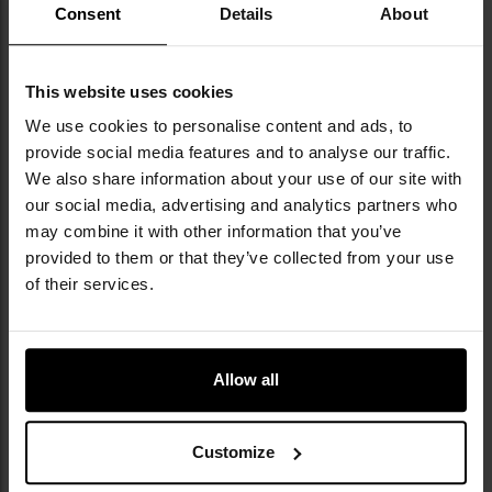
Consent
Details
About
This website uses cookies
We use cookies to personalise content and ads, to
NAJWAŻNIEJSZE CECHY
provide social media features and to analyse our traffic.
We also share information about your use of our site with
wodoodporna membrana GORE-TEX
our social media, advertising and analytics partners who
wytrzymały, syntetyczny materiał cholewki
may combine it with other information that you’ve
podeszwa Lowa Multi Track
provided to them or that they’ve collected from your use
podeszwa środkowa Lowa Monowrap
amortyzujący materiał DynaPU
of their services.
system szybkiego sznurowania
Allow all
Customize