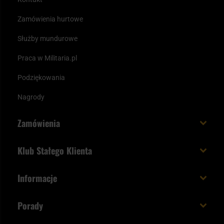
Zamówienia hurtowe
Służby mundurowe
Praca w Militaria.pl
Podziękowania
Nagrody
Zamówienia
Koszt i czas dostawy
Klub Stałego Klienta
Zamów do 23:00 - dostawa jutro!
Co zyskujesz z kontem KSK
Informacje
Paczka w weekend
Jak wykorzystać punkty KSK
Regulamin
Status zamówienia
Porady
Unboxing Militaria.pl
Cookies
Sposoby płatności