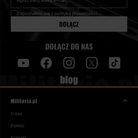
nasz
newsletter:
Zapoznałem się z
polityką prywatności
DOŁĄCZ
DOŁĄCZ DO NAS
y
f
i
t
tt
Blog
O nas
Pomoc
Kontakt