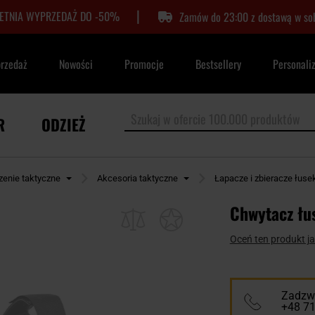
|
LETNIA WYPRZEDAŻ DO -50%
Zamów do 23:00 z dostawą w so
przedaż
Nowości
Promocje
Bestsellery
Personali
R
ODZIEŻ
zenie taktyczne
Akcesoria taktyczne
Łapacze i zbieracze łuse
Chwytacz łu
Oceń ten produkt j
Zadzwo
+48 7