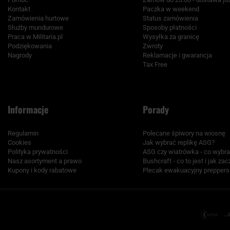
Kontakt
Paczka w weekend
Zamówienia hurtowe
Status zamówienia
Służby mundurowe
Sposoby płatności
Praca w Militaria.pl
Wysyłka za granicę
Podziękowania
Zwroty
Nagrody
Reklamacje i gwarancja
Tax Free
Informacje
Porady
Regulamin
Polecane śpiwory na wiosnę
Cookies
Jak wybrać replikę ASG?
Polityka prywatności
ASG czy wiatrówka - co wybr
Nasz asortyment a prawo
Bushcraft - co to jest i jak za
Kupony i kody rabatowe
Plecak ewakuacyjny preppers