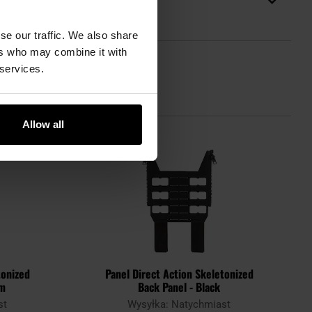
se our traffic. We also share
ers who may combine it with
 services.
Allow all
tonized
Panel Direct Action Skeletonized
am
Back Panel - Black
st
Wysyłka: Natychmiast