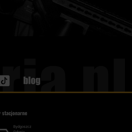
Blog
 stacjonarne
Bydgoszcz
Gdynia