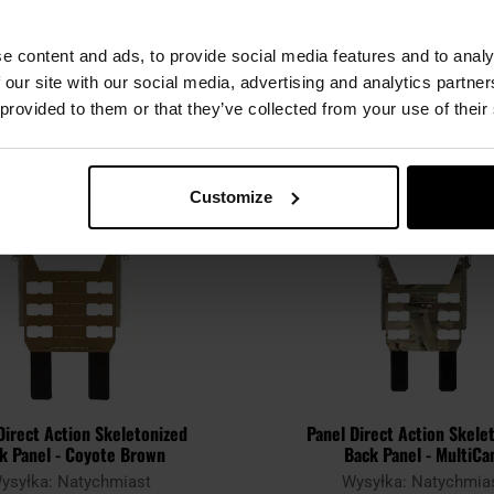
WARTO DOKUPIĆ
e content and ads, to provide social media features and to analy
 our site with our social media, advertising and analytics partn
INNI OGLĄDALI TEŻ
 provided to them or that they’ve collected from your use of their
Customize
Direct Action Skeletonized
Panel Direct Action Skele
k Panel - Coyote Brown
Back Panel - MultiC
ysyłka: Natychmiast
Wysyłka: Natychmia