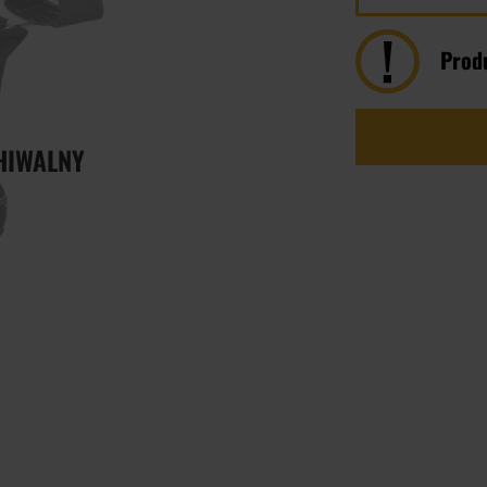
Prod
HIWALNY