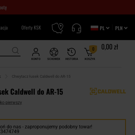
botę
zacja
Oferty KSK
PL
PLN
0,00 zł
0
KONTO
SCHOWEK
HISTORIA
KOSZYK
k
Chwytacz łusek Caldwell do AR-15
sek Caldwell do AR-15
ako pierwszy
ń do nas - zaproponujemy podobny towar!
13474749