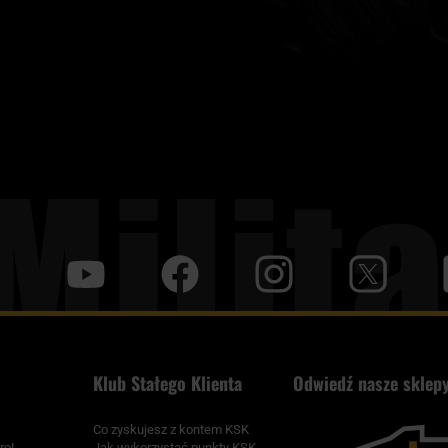
y
f
i
t
tt
Klub Stałego Klienta
Odwiedź nasze sklepy
Co zyskujesz z kontem KSK
ro!
Jak wykorzystać punkty KSK