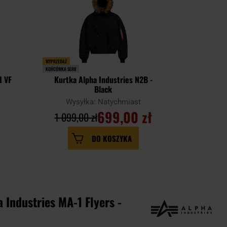
WYPRZEDAŻ
WYPRZEDAŻ
KOŃCÓWKA SERII
KOŃCÓWKA SERII
1 VF
Kurtka Alpha Industries N2B -
Kurtka A
Black
Camo Bac
Wysyłka: Natychmiast
Wysy
699,00 zł
1 099,00 zł
949,00
DO KOSZYKA
 Industries MA-1 Flyers -