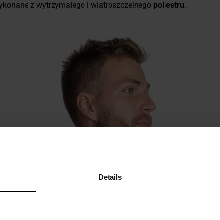
wykonane z wytrzymałego i wiatroszczelnego
poliestru
.
Details