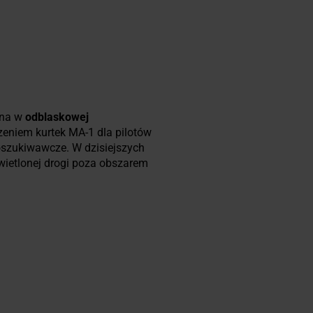
ana w
odblaskowej
zeniem kurtek MA-1 dla pilotów
poszukiwawcze. W dzisiejszych
ietlonej drogi poza obszarem