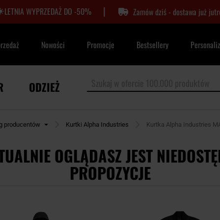
|
LETNIA WYPRZEDAŻ DO -50%
Zamów dziś - dostawa już jutr
przedaż
Nowości
Promocje
Bestsellery
Personali
R
ODZIEŻ
ug producentów
Kurtki Alpha Industries
Kurtka Alpha Industries MA
TUALNIE OGLĄDASZ JEST NIEDOSTĘ
PROPOZYCJE