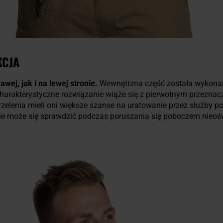
KCJA
ej, jak i na lewej stronie.
Wewnętrzna część została wykon
charakterystyczne rozwiązanie wiąże się z pierwotnym przeznac
rzelenia mieli oni większe szanse na uratowanie przez służby 
e może się sprawdzić podczas poruszania się poboczem nieośw