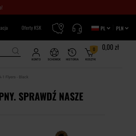
o!
zacja
Oferty KSK
PL
PLN
0,00 zł
0
KONTO
SCHOWEK
HISTORIA
KOSZYK
-1 Flyers - Black
PNY. SPRAWDŹ NASZE