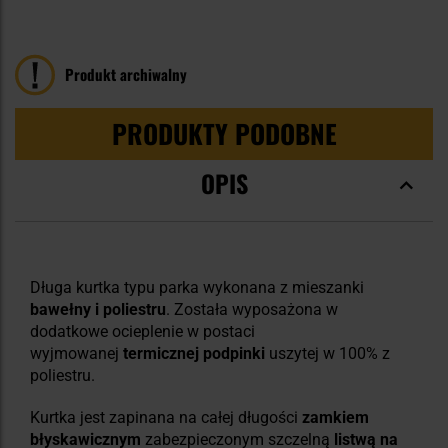
100
100
% of
Produkt archiwalny
PRODUKTY PODOBNE
OPIS
Długa kurtka typu parka wykonana z mieszanki
bawełny i poliestru
. Została wyposażona w
dodatkowe ocieplenie w postaci
wyjmowanej
termicznej podpinki
uszytej w 100% z
poliestru.
Kurtka jest zapinana na całej długości
zamkiem
błyskawicznym
zabezpieczonym szczelną
listwą na