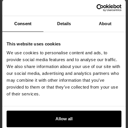
Kaptur
Nie
Kolor główny
Blue
Consent
Details
About
Materiał główny
bawełna
Materiał
poliester
dodatkowy
This website uses cookies
We use cookies to personalise content and ads, to
Materiał
poliuretan
provide social media features and to analyse our traffic.
dodatkowy
We also share information about your use of our site with
Krój
Luźny
our social media, advertising and analytics partners who
may combine it with other information that you’ve
Rodzaj rozpięcia
Zamek błyskawiczny +
provided to them or that they’ve collected from your use
napy
of their services.
Kod producenta
606223G
Producent
Demobil
Allow all