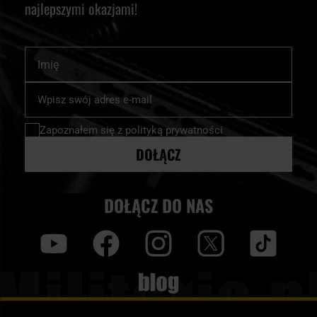
najlepszymi okazjami!
Imię
Subskrybuj
nasz
newsletter:
Zapoznałem się z
polityką prywatności
DOŁĄCZ
DOŁĄCZ DO NAS
y
f
i
t
tt
Blog