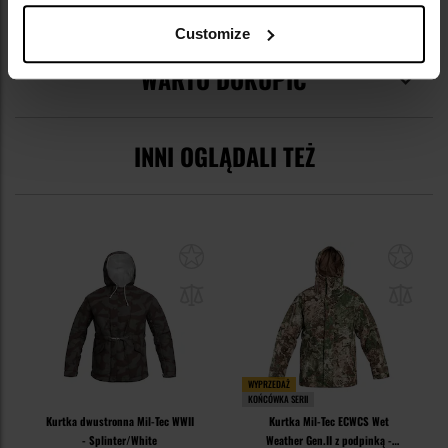
OPINIE
Customize
WARTO DOKUPIĆ
INNI OGLĄDALI TEŻ
WYPRZEDAŻ
KOŃCÓWKA SERII
Kurtka dwustronna Mil-Tec WWII
Kurtka Mil-Tec ECWCS Wet
- Splinter/White
Weather Gen.II z podpinką -