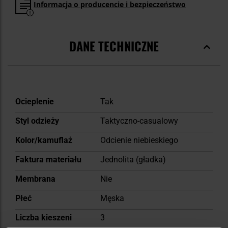
Informacja o producencie i bezpieczeństwo
DANE TECHNICZNE
Więcej
Ocieplenie
Tak
informacji
Styl odzieży
Taktyczno-casualowy
Kolor/kamuflaż
Odcienie niebieskiego
Faktura materiału
Jednolita (gładka)
Membrana
Nie
Płeć
Męska
Liczba kieszeni
3