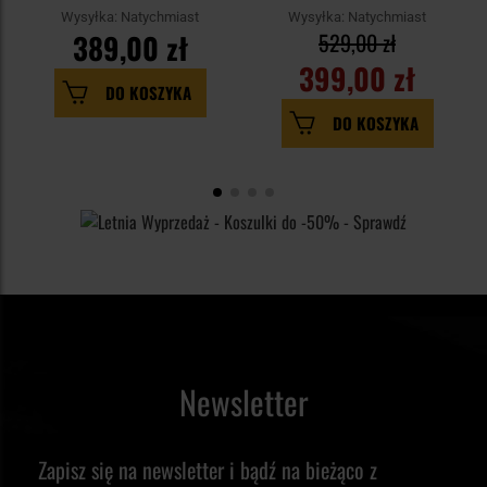
Phantomleaf WASP I Z2
Wysyłka: Natychmiast
Wysyłka: Natychmiast
389,00 zł
529,00 zł
399,00 zł
DO KOSZYKA
DO KOSZYKA
Newsletter
Zapisz się na newsletter i bądź na bieżąco z