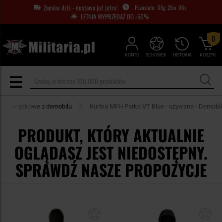
Zamów dziś - dostawa już jutro!
05
g
25
m
05
s
LETNIA WYPRZEDAŻ DO -50%
0
KONTO
SCHOWEK
HISTORIA
KOSZYK
rtki wojskowe z demobilu
Kurtka MFH Parka VT Blue - używana - Demobil
PRODUKT, KTÓRY AKTUALNIE
OGLĄDASZ JEST NIEDOSTĘPNY.
SPRAWDŹ NASZE PROPOZYCJE