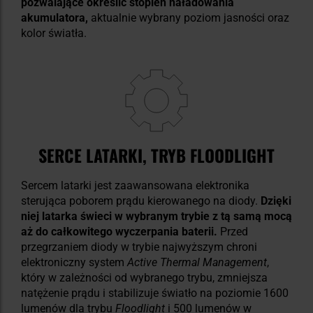
pozwalające określić stopień naładowania
akumulatora,
aktualnie wybrany poziom jasności oraz
kolor światła.
SERCE LATARKI, TRYB FLOODLIGHT
Sercem latarki jest zaawansowana elektronika
sterująca poborem prądu kierowanego na diody.
Dzięki
niej latarka świeci w wybranym trybie z tą samą mocą
aż do całkowitego wyczerpania baterii.
Przed
przegrzaniem diody w trybie najwyższym chroni
elektroniczny system
Active Thermal Management
,
który w zależności od wybranego trybu, zmniejsza
natężenie prądu i stabilizuje światło na poziomie 1600
lumenów dla trybu
Floodlight
i 500 lumenów w