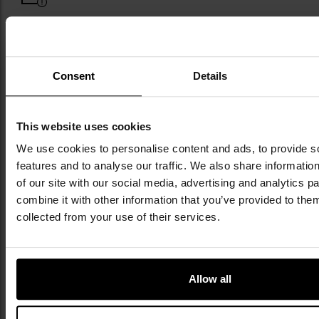
Consent
Details
Militaria.pl jest wyłącznym dystrybutorem
marki Olight w Polsce.
This website uses cookies
We use cookies to personalise content and ads, to provide s
Olight to renomowana marka, która od 2006
features and to analyse our traffic. We also share informatio
roku rewolucjonizuje rynek oświetlenia
przenośnego, oferując innowacyjne latarki o
of our site with our social media, advertising and analytics 
szerokim zastosowaniu. W jej ofercie znajdują
combine it with other information that you’ve provided to them
się latarki o dużej mocy przeznaczone dla służb
collected from your use of their services.
mundurowych, mniejsze modele taktyczne, z
montażem na broń, jak i kompaktowe latarki do
codziennego noszenia. Dzięki zastosowaniu
najnowszych technologii, wysokiej jakości
Allow all
materiałów oraz wydajnych diod LED, Olight
tworzy produkty, które wyróżniają się mocą,