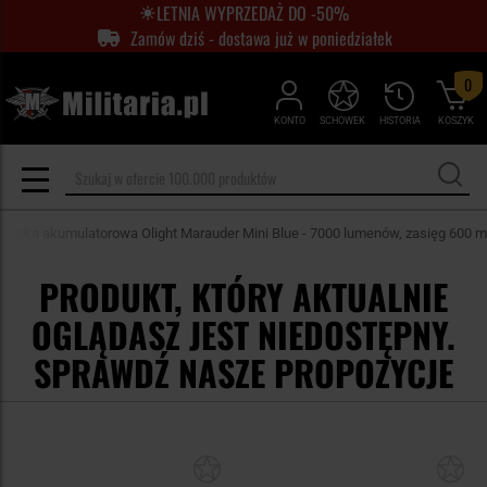
LETNIA WYPRZEDAŻ DO -50%
Zamów dziś - dostawa już w poniedziałek
0
KONTO
SCHOWEK
HISTORIA
KOSZYK
atarka akumulatorowa Olight Marauder Mini Blue - 7000 lumenów, zasięg 600 m
PRODUKT, KTÓRY AKTUALNIE
OGLĄDASZ JEST NIEDOSTĘPNY.
SPRAWDŹ NASZE PROPOZYCJE