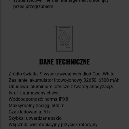
system Active Thermal Management chroniący
przed przegrzaniem
DANE TECHNICZNE
Źródło światła: 9 wysokowydajnych diod Cool White
Zasilanie: akumulator litowo-jonowy 32650, 6500 mAh
Obudowa: aluminium lotnicze z twardą anodyzacją
typ. III, gumowany chwyt
Wodoodporność: norma IPX8
Maksymalny zasięg: 600 m
Czas ładowania: 5 h
Szybka: utwardzane szkło
Włącznik: wielofunkcyjny przycisk rotacyjny