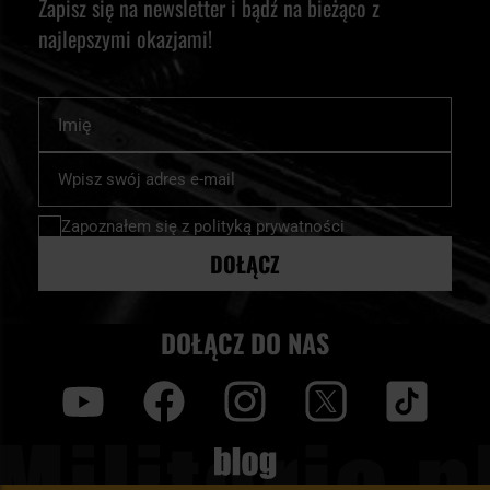
Zapisz się na newsletter i bądź na bieżąco z
najlepszymi okazjami!
Imię
Subskrybuj
nasz
newsletter:
Zapoznałem się z
polityką prywatności
DOŁĄCZ
DOŁĄCZ DO NAS
y
f
i
t
tt
Blog