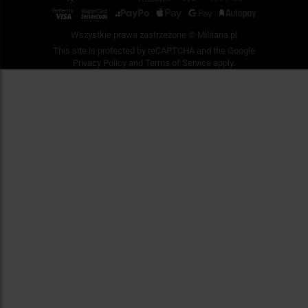
Wszystkie prawa zastrzeżone © Militaria.pl
This site is protected by reCAPTCHA and the Google
Privacy Policy
and
Terms of Service
apply.