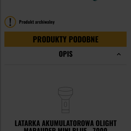
100
100
% of
Produkt archiwalny
PRODUKTY PODOBNE
OPIS
LATARKA AKUMULATOROWA OLIGHT
MARAUDER MINI BLUE - 7000