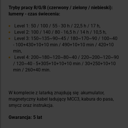
Tryby pracy R/G/B (czerwony / zielony / niebieski):
lumeny - czas świecenia:
Level 1: 50 / 100 / 55 - 30 h / 22,5 h / 17 h,
Level 2: 100 / 140 / 80 - 16,5 h / 14 h / 10,5 h,
Level 3: 150~135~90~45 / 180~170~90 / 100~40
- 100+430+10+10 min / 490+10+10 min / 420+10
min,
Level 4: 200~180~120~80~40 / 220~200~120~90
/ 120~40 - 5+305+10+10+10 min / 30+250+10+10
min / 260+40 min.
W komplecie z latarką znajdują się: akumulator,
magnetyczny kabel ładujący MCC3, kabura do pasa,
smycz oraz instrukcja.
Gwarancja: 5 lat