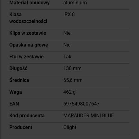
Materiał obudowy
aluminium
Klasa
IPX 8
wodoszczelności
Klips w zestawie
Nie
Opaska na głowę
Nie
Etui w zestawie
Tak
Długość
130 mm
Średnica
65,6 mm
Waga
462 g
EAN
6975498007647
Kod producenta
MARAUDER MINI BLUE
Producent
Olight