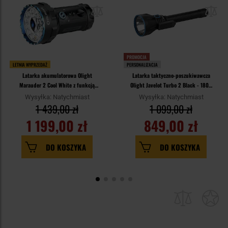
PROMOCJA
LETNIA WYPRZEDAŻ
PERSONALIZACJA
Latarka akumulatorowa Olight
Latarka taktyczno-poszukiwawcza
Marauder 2 Cool White z funkcją
Olight Javelot Turbo 2 Black - 1800
powerbanku - 14000 lumenów,
lumenów
Wysyłka: Natychmiast
Wysyłka: Natychmiast
zasięg 800 m
1 439,00 zł
1 099,00 zł
1 199,00 zł
849,00 zł
DO KOSZYKA
DO KOSZYKA