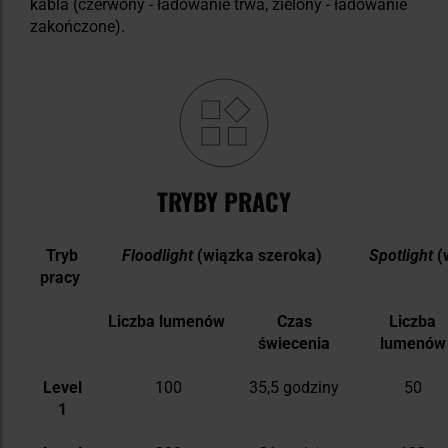
kabla (czerwony - ładowanie trwa, zielony - ładowanie
zakończone).
TRYBY PRACY
Tryb
Floodlight
(wiązka szeroka)
Spotlight
(
pracy
Liczba lumenów
Czas
Liczba
świecenia
lumenów
Level
100
35,5 godziny
50
1