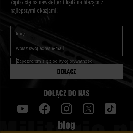
Zapisz się na newsletter i bądź na bieżąco z
najlepszymi okazjami!
Imię
Subskrybuj
nasz
newsletter:
Zapoznałem się z
polityką prywatności
DOŁĄCZ
DOŁĄCZ DO NAS
y
f
i
t
tt
Blog