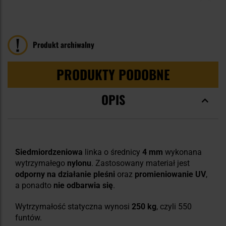
Produkt archiwalny
PRODUKTY PODOBNE
OPIS
Siedmiordzeniowa
linka o średnicy
4 mm
wykonana
wytrzymałego
nylonu
. Zastosowany materiał jest
odporny na
działanie pleśni
oraz
promieniowanie UV
,
a ponadto
nie odbarwia się
.
Wytrzymałość statyczna wynosi
250 kg
, czyli 550
funtów.