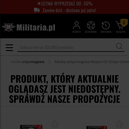
LETNIA WYPRZEDAŻ DO -50%
Zamów dziś - dostawa już jutro!
0
KONTO
SCHOWEK
HISTORIA
KOSZYK
Maski antysmogowe
Maska antysmogowa Respro CE Cinqro Camo
PRODUKT, KTÓRY AKTUALNIE
OGLĄDASZ JEST NIEDOSTĘPNY.
SPRAWDŹ NASZE PROPOZYCJE