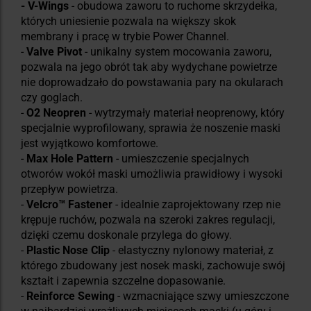
- V-Wings
- obudowa zaworu to ruchome skrzydełka,
których uniesienie pozwala na większy skok
membrany i pracę w trybie Power Channel.
-
Valve Pivot
- unikalny system mocowania zaworu,
pozwala na jego obrót tak aby wydychane powietrze
nie doprowadzało do powstawania pary na okularach
czy goglach.
-
O2 Neopren
- wytrzymały materiał neoprenowy, który
specjalnie wyprofilowany, sprawia że noszenie maski
jest wyjątkowo komfortowe.
-
Max Hole Pattern
- umieszczenie specjalnych
otworów wokół maski umożliwia prawidłowy i wysoki
przepływ powietrza.
-
Velcro™ Fastener
- idealnie zaprojektowany rzep nie
krępuje ruchów, pozwala na szeroki zakres regulacji,
dzięki czemu doskonale przylega do głowy.
-
Plastic Nose Clip
- elastyczny nylonowy materiał, z
którego zbudowany jest nosek maski, zachowuje swój
kształt i zapewnia szczelne dopasowanie.
-
Reinforce Sewing
- wzmacniające szwy umieszczone