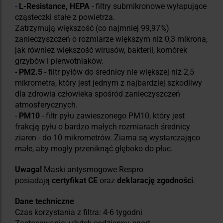
-
L-Resistance, HEPA
- filtry submikronowe wyłapujące
cząsteczki stałe z powietrza.
Zatrzymują większość (co najmniej 99,97%)
zanieczyszczeń o rozmiarze większym niż 0,3 mikrona,
jak również większość wirusów, bakterii, komórek
grzybów i pierwotniaków.
-
PM2.5
- filtr pyłów do średnicy nie większej niż 2,5
mikrometra, który jest jednym z najbardziej szkodliwy
dla zdrowia człowieka spośród zanieczyszczeń
atmosferycznych.
-
PM10
- filtr pyłu zawieszonego PM10, który jest
frakcją pyłu o bardzo małych rozmiarach średnicy
ziaren - do 10 mikrometrów. Ziarna są wystarczająco
małe, aby mogły przeniknąć głęboko do płuc.
Uwaga!
Maski antysmogowe Respro
posiadają
certyfikat CE
oraz
deklarację zgodności
.
Dane techniczne
Czas korzystania z filtra: 4-6 tygodni