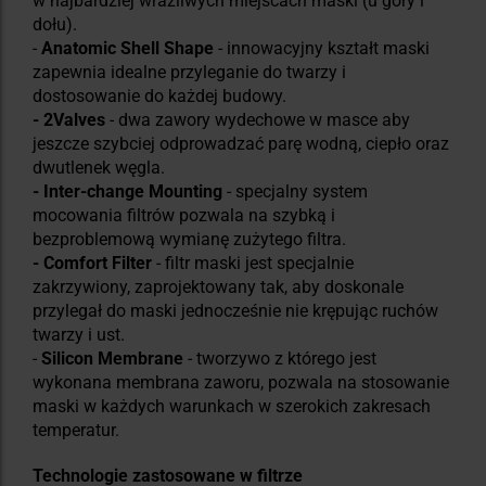
w najbardziej wrażliwych miejscach maski (u góry i
dołu).
-
Anatomic Shell Shape
- innowacyjny kształt maski
zapewnia idealne przyleganie do twarzy i
dostosowanie do każdej budowy.
- 2Valves
- dwa zawory wydechowe w masce aby
jeszcze szybciej odprowadzać parę wodną, ciepło oraz
dwutlenek węgla.
- Inter-change Mounting
- specjalny system
mocowania filtrów pozwala na szybką i
bezproblemową wymianę zużytego filtra.
- Comfort Filter
- filtr maski jest specjalnie
zakrzywiony, zaprojektowany tak, aby doskonale
przylegał do maski jednocześnie nie krępując ruchów
twarzy i ust.
-
Silicon Membrane
- tworzywo z którego jest
wykonana membrana zaworu, pozwala na stosowanie
maski w każdych warunkach w szerokich zakresach
temperatur.
Technologie zastosowane w filtrze