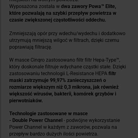
Wyposażona została w
dwa zawory Powa™ Elite,
które pozwalają na szybki przepływ powietrza w
czasie zwiększonej częstotliwości oddechu.
Zmniejszają opór przy wdechu/wydechu i dodatkowo
utrzymują mniejszą wilgoć w filtrach, dzięki czemu
poprawiają filtrację.
W masce Cinqro zastosowano filtr filtr Hepa-Type™,
który doskonale filtruje wdychane cząstki stałe. Dzięki
zastosowaniu technologii L-Resistance HEPA
filtr
maski zatrzymuje 99,97% zanieczyszczeń o
rozmiarze większym niż 0,3 mikrona, jak również
większość wirusów, bakterii, komórek grzybów i
pierwotniaków.
Technologie z
astosowane w masce
- Double Power Channel
- podwójne wykorzystanie
Power Channel w każdym z zaworów, pozwala na
przepływ bardzo dużych ilości powietrza.