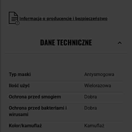
Informacja o producencie i bezpieczeństwo
DANE TECHNICZNE
Więcej
Typ maski
Antysmogowa
informacji
Ilość użyć
Wielorazowa
Ochrona przed smogiem
Dobra
Ochrona przed bakteriami i
Dobra
wirusami
Kolor/kamuflaż
Kamuflaż