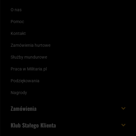
O nas
Pomoc
Kontakt
Zamówienia hurtowe
Służby mundurowe
Praca w Militaria.pl
Podziękowania
Nagrody
Zamówienia
Koszt i czas dostawy
Klub Stałego Klienta
Zamów do 23:00 - dostawa jutro!