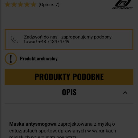
Ocena:
(Opinie: 7)
100
100
% of
Zadzwoń do nas - zaproponujemy podobny
towar! +48 713474749
Produkt archiwalny
PRODUKTY PODOBNE
OPIS
Maska antysmogowa
zaprojektowana z myślą o
entuzjastach sportów, uprawianych w warunkach
miejskich na wolnym powietrzu.