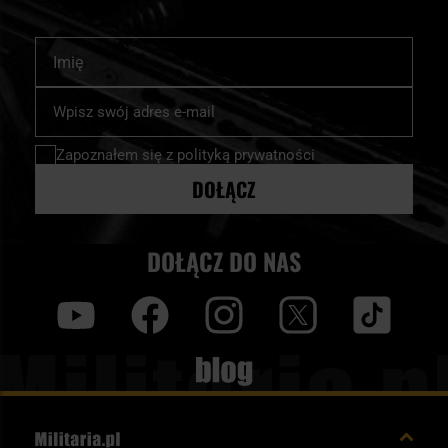
Imię
Subskrybuj
nasz
newsletter:
Zapoznałem się z
polityką prywatności
DOŁĄCZ
DOŁĄCZ DO NAS
y
f
i
t
tt
Blog