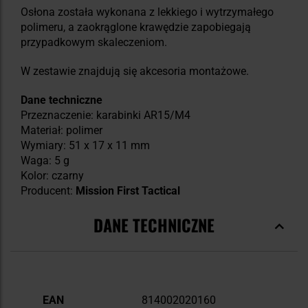
Osłona została wykonana z lekkiego i wytrzymałego
polimeru, a zaokrąglone krawędzie zapobiegają
przypadkowym skaleczeniom.
W zestawie znajdują się akcesoria montażowe.
Dane techniczne
Przeznaczenie: karabinki AR15/M4
Materiał: polimer
Wymiary: 51 x 17 x 11 mm
Waga: 5 g
Kolor: czarny
Producent:
Mission First Tactical
DANE TECHNICZNE
Więcej
EAN
814002020160