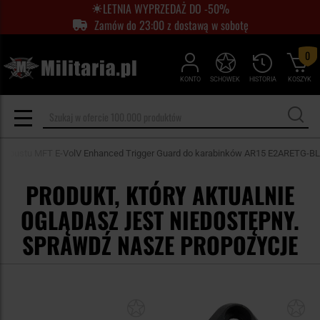
LETNIA WYPRZEDAŻ DO -50%
Zamów do 23:00 z dostawą w sobotę
0
KONTO
SCHOWEK
HISTORIA
KOSZYK
 spustu MFT E-VolV Enhanced Trigger Guard do karabinków AR15 E2ARETG-BL
PRODUKT, KTÓRY AKTUALNIE
OGLĄDASZ JEST NIEDOSTĘPNY.
SPRAWDŹ NASZE PROPOZYCJE