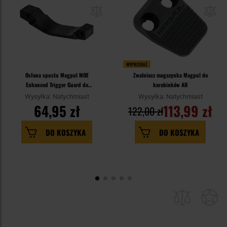
WYPRZEDAŻ
Osłona spustu Magpul MOE
Zwalniacz magazynka Magpul do
Enhanced Trigger Guard do
karabinków AR
karabinków M4/AR15 - Black
Wysyłka: Natychmiast
Wysyłka: Natychmiast
64,95 zł
113,99 zł
122,00 zł
DO KOSZYKA
DO KOSZYKA