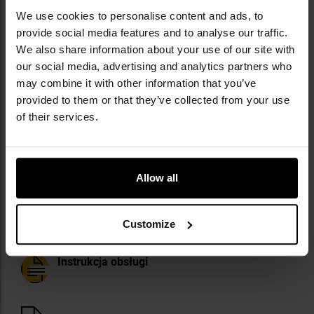
Pojemność: 10000 mAh
We use cookies to personalise content and ads, to
Typ baterii: litowo-polimerowa
provide social media features and to analyse our traffic.
Panel solarny: SunPower 1,2W
We also share information about your use of our site with
Wyjścia:
our social media, advertising and analytics partners who
- 1 x USB-C PD 20W (5V/3A, 9V/2,2A, 12V/1,5A),
may combine it with other information that you’ve
- 2 x USB QC 3.0 (5V/3A, 9V/2A, 12/1,5A).
provided to them or that they’ve collected from your use
Wejścia:
- 1 x USB-C PD 18W (5V/3A, 9V/2A, 12V/1,5A).
of their services.
Wymiary: 8,6 x 2,2 x 16,5 cm
Waga: 289 g
Producent:
Xtorm, Holandia
Allow all
Materiały dodatkowe
Customize
Instrukcja obsługi