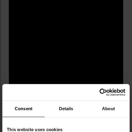
Consent
Details
About
Dane techniczne
Kolor: Gray
This website uses cookies