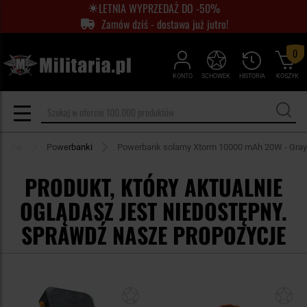
LETNIA WYPRZEDAŻ DO -50%
Zamów dziś - dostawa już jutro!
0
KONTO
SCHOWEK
HISTORIA
KOSZYK
aryjne
Powerbanki
Powerbank solarny Xtorm 10000 mAh 20W - Gray
PRODUKT, KTÓRY AKTUALNIE
OGLĄDASZ JEST NIEDOSTĘPNY.
SPRAWDŹ NASZE PROPOZYCJE