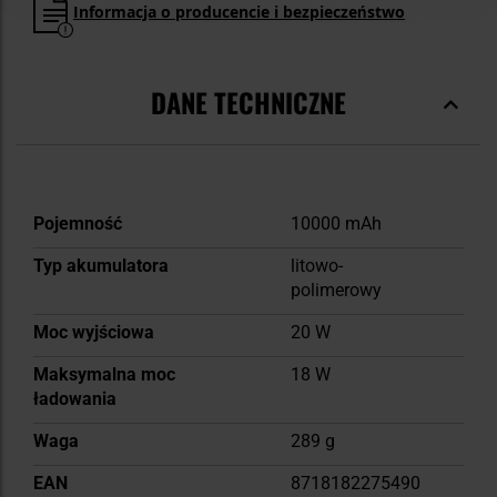
Informacja o producencie i bezpieczeństwo
DANE TECHNICZNE
Więcej
Pojemność
10000 mAh
informacji
Typ akumulatora
litowo-
polimerowy
Moc wyjściowa
20 W
Maksymalna moc
18 W
ładowania
Waga
289 g
EAN
8718182275490