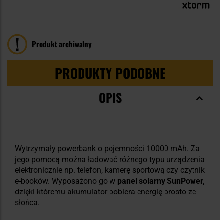
90
100
% of
Produkt archiwalny
PRODUKTY PODOBNE
OPIS
Wytrzymały powerbank o pojemności 10000 mAh. Za
jego pomocą można ładować różnego typu urządzenia
elektronicznie np. telefon, kamerę sportową czy czytnik
e-booków. Wyposażono go w
panel solarny SunPower,
dzięki któremu akumulator pobiera energię prosto ze
słońca.