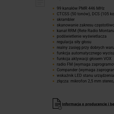
99 kanałów PMR 446 MHz
CTCSS (50 tonów), DCS (105 k
skrambler
skanowanie zakresu częstotliwo
kanał RRM (Rete Radio Montan
podświetlenie wyświetlacza
regulacja siły głosu
realny zasięg przy dobrych war
funkcja automatycznego wyciszan
funkcja aktywacji głosem VOX
radio FM (wymaga zaprogramo
Compander (wymaga zaprogra
wskaźnik LED stanu urządzenia
złącza: mikrofon 2,5 mm stereo
Informacja o producencie i b