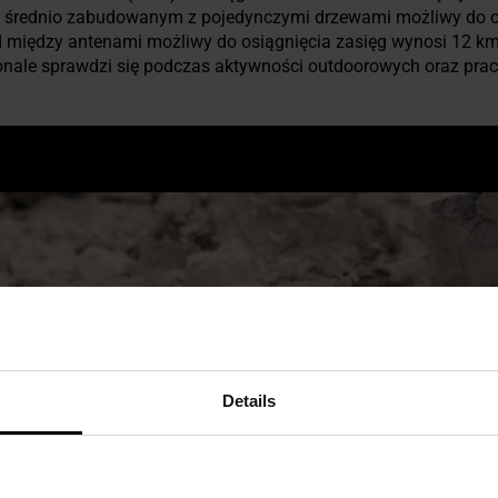
ie średnio zabudowanym z pojedynczymi drzewami możliwy do os
ód między antenami możliwy do osiągnięcia zasięg wynosi 12 km.
onale sprawdzi się podczas aktywności outdoorowych oraz pra
Details