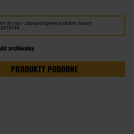
ń do nas - zaproponujemy podobny towar!
13474749
ukt archiwalny
PRODUKTY PODOBNE