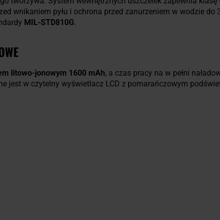
o tworzywa. System wewnętrznych uszczelek zapewnia klasę
rzed wnikaniem pyłu i ochrona przed zanurzeniem w wodzie do 
andardy
MIL-STD810G
.
ROWE
em litowo-jonowym 1600 mAh
, a czas pracy na w pełni nała
ne jest w czytelny wyświetlacz LCD z pomarańczowym podświe