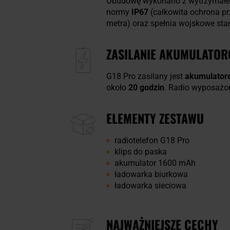
Obudowę wykonano z wytrzymałeg
normy
IP67
(całkowita ochrona p
metra)
oraz spełnia wojskowe st
ZASILANIE AKUMULATO
G18 Pro zasilany jest
akumulator
około
20 godzin
. Radio wyposażo
ELEMENTY ZESTAWU
radiotelefon G18 Pro
klips do paska
akumulator 1600 mAh
ładowarka biurkowa
ładowarka sieciowa
NAJWAŻNIEJSZE CECHY