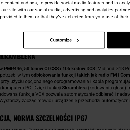
e content and ads, to provide social media features and to analy
 our site with our social media, advertising and analytics partn
 provided to them or that they’ve collected from your use of their
Customize
 SKRAMBLERA
ów PMR446,
50 tonów CTCSS i 105 kodów DCS
. Midland G18 Pr
potrzeb, w tym
odblokowania funkcji takich jak radio FM i Co
 przy użyciu opcjonalnego oprogramowania i kabla programując
 komputera PC. Dzięki funkcji
Skramblera
(kodowania głosu) 
udowana funkcja VOX pozwala automatycznie odbierać i nadaw
 Wystarczy zacząć mówić i urządzenie przechodzi automatyczni
JA, NORMA SZCZELNOŚCI IP67