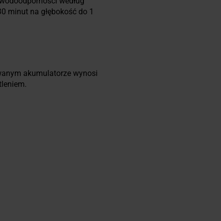
 wodoodporności według
30 minut na głębokość do 1
dowanym akumulatorze wynosi
tleniem.