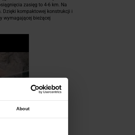
iągnięcia zasięg to 4-6 km. Na
 Dzięki kompaktowej konstrukcji i
cy wymagającej bieżącej
About