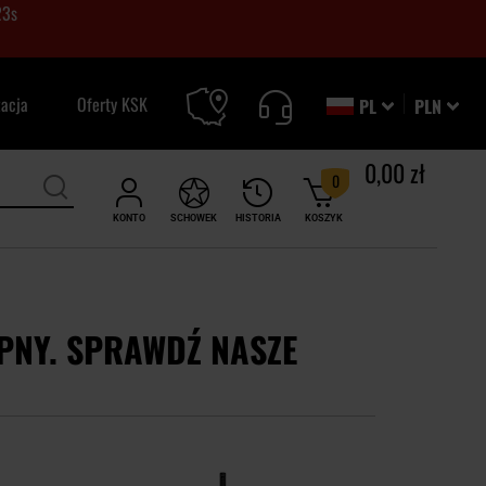
22
s
zacja
Oferty KSK
PL
PLN
0,00 zł
0
KONTO
SCHOWEK
HISTORIA
KOSZYK
PNY. SPRAWDŹ NASZE