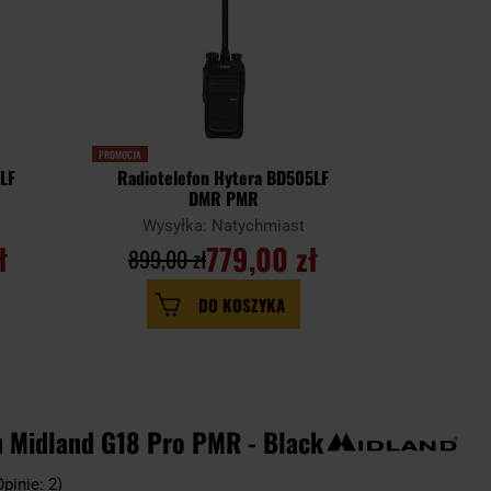
PROMOCJA
LETNIA WYPRZEDAŻ
LF
Radiotelefon Hytera BD505LF
Radiote
DMR PMR
Wysyłka: Natychmiast
Wysy
ł
779,00 zł
899,00 zł
379,00
DO KOSZYKA
n Midland G18 Pro PMR - Black
Opinie: 2)