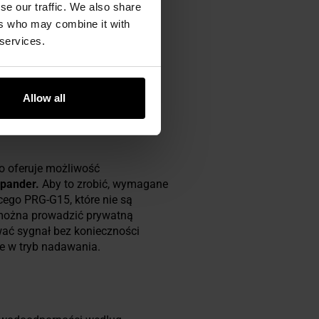
se our traffic. We also share
ers who may combine it with
 services.
Allow all
o oferuje możliwość
mpander.
Aby to zrobić, wymagane
ego PRG-G15, które nie są
można prowadzić prywatną
ać sygnał bez konieczności
e w tryb nadawania.