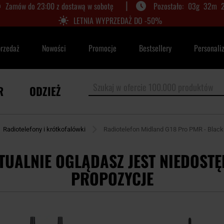
|
Zamów do 23:00 z dostawą w sobotę
03
g
32
m
LETNIA WYPRZEDAŻ DO -50%
przedaż
Nowości
Promocje
Bestsellery
Personali
R
ODZIEŻ
Radiotelefony i krótkofalówki
Radiotelefon Midland G18 Pro PMR - Black
TUALNIE OGLĄDASZ JEST NIEDOSTĘ
PROPOZYCJE