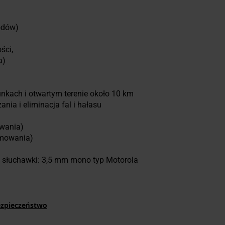
odów)
ści,
a)
unkach i otwartym terenie około 10 km
ia i eliminacja fal i hałasu
wania)
mowania)
, słuchawki: 3,5 mm mono typ Motorola
ezpieczeństwo