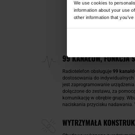
We use cookies to personalis
information about your use of
other information that you’ve
99 KANAŁÓW, FUNKCJA
Radiotelefon obsługuje
99 kanał
dostosowania do indywidualnych 
jest zaprogramowanie urządzenia
dołączone do zestawu, za pomocą
komunikację w obrębie grupy. Wb
naciskania przycisku nadawania.
WYTRZYMAŁA KONSTRUKC