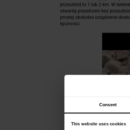
przeszkód to 1 lub 2 km. W teren
otwartej przestrzeni bez przeszk
prostej obsłudze urządzenie dosk
łączności.
Consent
This website uses cookies