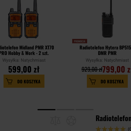
PROMOCJA
iotelefon Midland PMR XT70
Radiotelefon Hytera BP515
PRO Hobby & Work - 2 szt.
DMR PMR
Wysyłka: Natychmiast
Wysyłka: Natychmiast
599,00 zł
799,00 z
929,00 zł
DO KOSZYKA
DO KOSZYKA
Radiotelefo
Ocena:
(