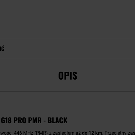
IĆ
OPIS
 G18 PRO PMR - BLACK
liwości 446 MHz (PMR) z zasięgiem aż
do 12 km
. Przeciętny z